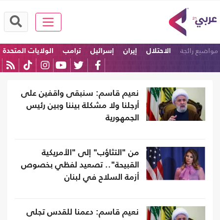
مواضيع رائجة
الاحتلال
إيران
إسرائيل
ترامب
الولايات المتحدة
امريكا
نعيم قاسم: سنبقى واقفين على
أرجلنا ولا مشكلة بيننا وبين رئيس
الجمهورية
من "التثاؤب" إلى "الأمريكية
القبيحة".. تصعيد لفظي بخصوص
أزمة السلاح في لبنان
نعيم قاسم: دعمنا للقدس تجلى