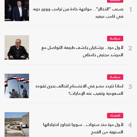
سياسة
1
بسبب "الذخائر".. مواجهة حادة بين ترامب ووزير حربه
في كامب ديفيد
سياسة
2
لأول مرة.. بزشكيان يكشف طبيعة التواصل مع
المرشد مجتبى خامنئي
سياسة
3
لماذا تتردد مصر في الانضمام لتحالف بحري تقوده
السعودية وتغيب عنه الإمارات؟
اقتصاد
4
لأول مرة منذ سنوات.. سوريا تتجاوز احتياجاتها
السنوية من القمح