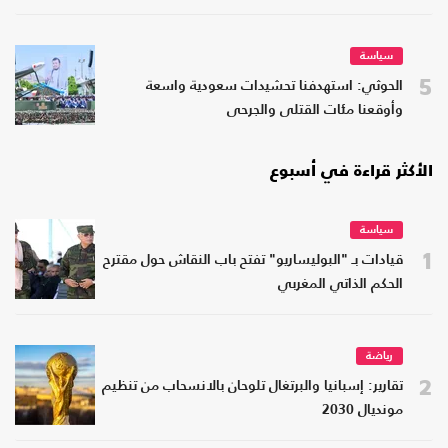
سياسة
5
الحوثي: استهدفنا تحشيدات سعودية واسعة
وأوقعنا مئات القتلى والجرحى
الأكثر قراءة في أسبوع
سياسة
1
قيادات بـ "البوليساريو" تفتح باب النقاش حول مقترح
الحكم الذاتي المغربي
رياضة
2
تقارير: إسبانيا والبرتغال تلوحان بالانسحاب من تنظيم
مونديال 2030