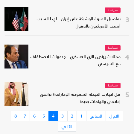
سياسة
3
تفاصيل الضربة الوشيكة على إيران.. لهذا السبب
أصيب الأمريكيون بالذهول
سياسة
4
ممثلات يرتدين الزي العسكري.. ودعوات للاصطفاف
مع السيسي
سياسة
5
هل انهارت التهدئة السعودية الإماراتية؟ تراشق
إعلامي واتهامات جديدة
الاول
السابق
1
2
3
4
5
6
7
8
التالي