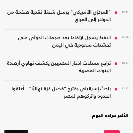
19:41
"المركزي الأمريكي" يرسل شحنة نقدية ضخمة من
الدولار إلى العراق
18:29
النفط يسجل ارتفاعا بعد هجمات الحوثي على
تحشدات سعودية في اليمن
18:07
تراجع معدلات ادخار المصريين يكشف تهاوي أرصدة
البنوك المصرية
17:37
باحث إسرائيلي يقترح "فصل غزة نهائيًا".. أغلقوا
الحدود واتركوهم لمصر
الأكثر قراءة اليوم