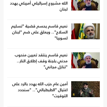
الله مشروع إسرائيلي أمريكي يهدد
لبنان
نعيم قاسم يحسم قضية "تسليم
السلاح".. ويعلق على ضم "لبنان
لسوريا"
نعيم قاسم ينتقد تعيين مندوب
مدني بلجنة وقف إطلاق النار..
"تنازل مجاني"
أمين عام حزب الله يهدد بالرد على
اغتيال "الطبطبائي".. "سنحدد
التوقيت"