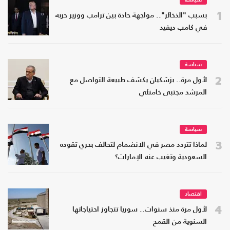
سياسة
1
بسبب "الذخائر".. مواجهة حادة بين ترامب ووزير حربه
في كامب ديفيد
سياسة
2
لأول مرة.. بزشكيان يكشف طبيعة التواصل مع
المرشد مجتبى خامنئي
سياسة
3
لماذا تتردد مصر في الانضمام لتحالف بحري تقوده
السعودية وتغيب عنه الإمارات؟
اقتصاد
4
لأول مرة منذ سنوات.. سوريا تتجاوز احتياجاتها
السنوية من القمح