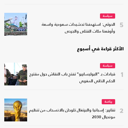
سياسة
5
الحوثي: استهدفنا تحشيدات سعودية واسعة
وأوقعنا مئات القتلى والجرحى
الأكثر قراءة في أسبوع
سياسة
1
قيادات بـ "البوليساريو" تفتح باب النقاش حول مقترح
الحكم الذاتي المغربي
رياضة
2
تقارير: إسبانيا والبرتغال تلوحان بالانسحاب من تنظيم
مونديال 2030