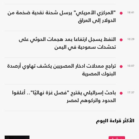
19:41
"المركزي الأمريكي" يرسل شحنة نقدية ضخمة من
الدولار إلى العراق
18:29
النفط يسجل ارتفاعا بعد هجمات الحوثي على
تحشدات سعودية في اليمن
18:07
تراجع معدلات ادخار المصريين يكشف تهاوي أرصدة
البنوك المصرية
17:37
باحث إسرائيلي يقترح "فصل غزة نهائيًا".. أغلقوا
الحدود واتركوهم لمصر
الأكثر قراءة اليوم