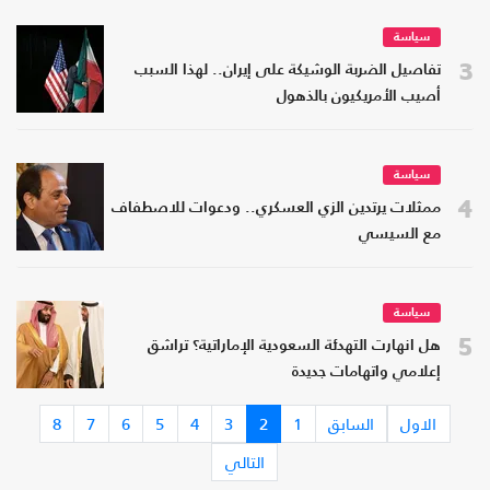
سياسة
3
تفاصيل الضربة الوشيكة على إيران.. لهذا السبب
أصيب الأمريكيون بالذهول
سياسة
4
ممثلات يرتدين الزي العسكري.. ودعوات للاصطفاف
مع السيسي
سياسة
5
هل انهارت التهدئة السعودية الإماراتية؟ تراشق
إعلامي واتهامات جديدة
الاول
السابق
1
2
3
4
5
6
7
8
التالي