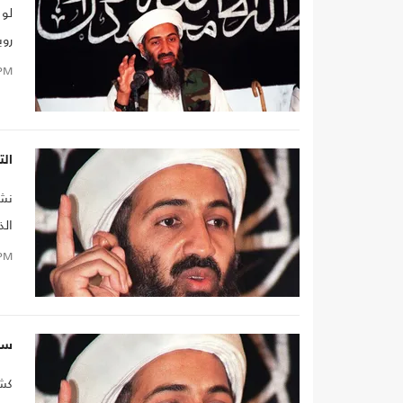
لو 
روب
PM
مقا
الت
نشر
الذ
تنظ
PM
وقا
قبل
سيم
كش