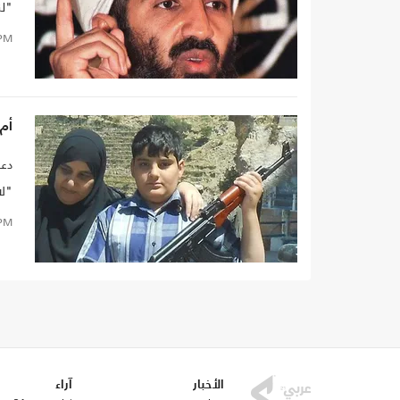
"لن
تعث
PM
1..
أم 
"لادن "
PM
الأخبار
آراء