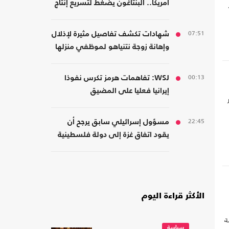
أمريكا.. البنتاغون يضغط لتسريع إنتاج
ن، بعد نحو 15
الأسلحة
07:51
شهادات تكشف تفاصيل مثيرة لإذلال
وإهانة زوجة نتنياهو لموظفي منزلها
00:13
WSJ: تفاهمات هرمز تكرس نفوذا
إيرانيا فعليا على المضيق
22:45
مسؤول إسرائيلي سابق يرجح أن
يقود اتفاق غزة إلى دولة فلسطينية
الأكثر قراءة اليوم
ة
سياسة