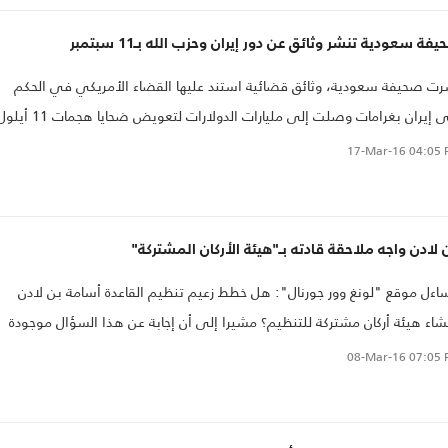
فة سعودية تنشر وثائق عن دور إيران وحزب الله بـ11 سبتمبر
ت صحيفة سعودية، وثائق قضائية استند عليها القضاء الأمريكي في الحكم
على إيران بغرامات وصلت إلى مليارات الدولارات لتعويض ضحايا هج
ي تسهيل العملية التي استهدفت نيويورك وواشنطن..
17-Mar-16
04:05 
 لادن واجه ملاحقة قادته بـ"هيئة الأركان المشتركة"
اءل موقع "لونغ وور جورنال": هل خطط زعيم تنظيم القاعدة أسامة بن لادن
شاء هيئة أركان مشتركة للتنظيم؟ مشيرا إلى أن إجابة عن هذا السؤال موجودة
عدد من الوثائق التي أفرجت عنها مديرة الأمن القومي..
08-Mar-16
07:05 