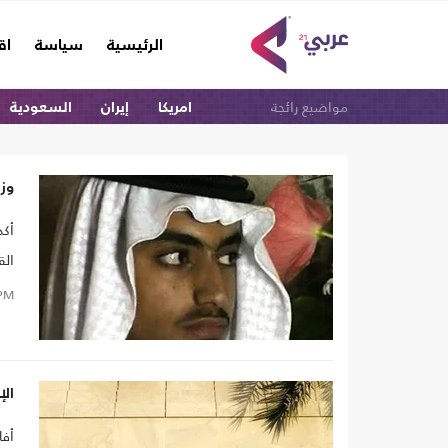
(current)
الرئيسية
سياسة
اق
مواضيع رائجة
امريكا
إيران
السعودية
وزي
أكد
الق
PM
ال
أفا