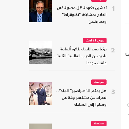
1
تدشين حكومة ظل مصرية في
الخارج بمشاركة "تكنوقراط"
ومعارضين
عربي 21 لايت
2
تركيا تعيد للحياة طائرة ألمانية
نا
نادرة من الحرب العالمية الثانية..
حلقت مجددا
سياسة
3
هل يحكم الـ"صراصير" الهند؟..
نخبرك عن مشاهير وفنانين
تضمنت وثائق "أبوت أباد" التي نشرتها وكالة الاستخبارات المركزية الأمريكية (CIA)
وصلوا إلى السلطة
ت
سياسة