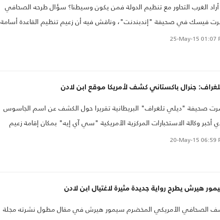
أراد الغرب التحاور مع تنظيم الدولة فمن يكون وسيطنا؟ سؤال طرحه الصحافي
رت فيسك في صحيفة "إندبندنت"، وناقش فيه أن زعيم تنظيم القاعدة أسامة
بن لادن، الذي قتلته الولايات المتحدة في غارة على آبوت أباد عام 2011،
25-May-15
01:07 
رنة بقاطعي الرؤوس من مقاتلي تنظيم الدولة..
لغراف: جنرال باكستاني كشف لأمريكا موقع ابن لادن
ت صحيفة "ديلي تلغراف" البريطانية تقريرا حول الكشف عن اسم الجاسوس
ي أخبر وكالة الاستخبارات المركزية الأمريكية "سي آي إيه" بمكان إقامة زعيم
يم القاعدة أسامة بن لادن، بناء على ما نشره الصحافي المشهور سيمور هيرش
20-May-15
06:59 
ل فيه إن الكلام يدور حول جنرال باكستاني متقاعد كان يعيش في لندن وتوفي
 عام..
ور هيرش يطرح رواية جديدة مثيرة لاغتيال ابن لادن
ف الصحافي الأمريكي المخضرم سيمور هيرش في مقال مطول نشرته مجلة