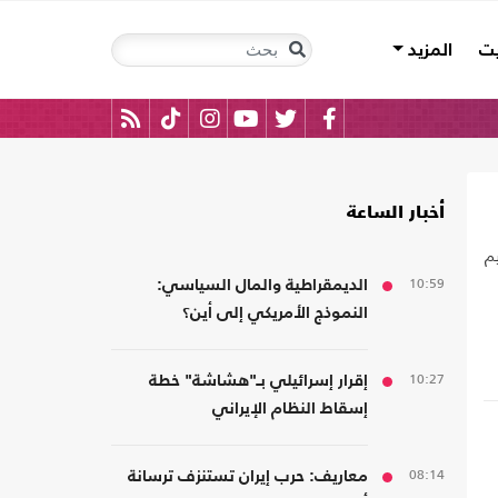
يت
المزيد
أخبار الساعة
م
10:59
الديمقراطية والمال السياسي:
النموذج الأمريكي إلى أين؟
10:27
إقرار إسرائيلي بـ"هشاشة" خطة
إسقاط النظام الإيراني
08:14
معاريف: حرب إيران تستنزف ترسانة