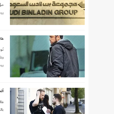
شهر
PM
حار
تُو
رجل
PM
ألم
قال
بال