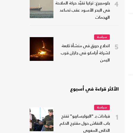
4
بلومبيرغ: تركيا تقيّد حركة الملاحة
في البحر الأسود عقب تصاعد
الهجمات
سياسة
5
اندلاع حريق في منشأة تابعة
لشركة أرامكو في جازان قرب
اليمن
الأكثر قراءة في أسبوع
سياسة
1
قيادات بـ "البوليساريو" تفتح
باب النقاش حول مقترح الحكم
الذاتي المغربي