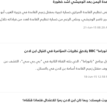
عدة اليمن بعد الوحيشي أشد خطورة
ى تنظيم القاعدة المركزي خسارة كبيرة بمقتل زعيم القاعدة في جزيرة العرب أبو
ر ناصر الوحيشي، وعلى الرغم من خسارة تنظيم القاعدة لعدد من قياداته خلال
نوات الماضية، فإن خسارة الوحيشي هي الضربة الأشد والأخطر بعد اغتيال
21-Jun-15
08:20 
س القاعدة أسامة بن لادن..
B يلاحق نظريات المؤامرة في اغتيال ابن لادن
ل برنامج "بانوراما"، الذي بثته القناة الثانية في "بي بي سي"، الكشف عن
ف مقتل زعيم القاعدة أسامة بن لادن في باكستان..
18-Jun-15
12:58 
رت فيسك: ربما كان ابن لادن رمزا للاعتدال فلماذا قتلناه؟