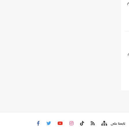
م
م
تابعنا على