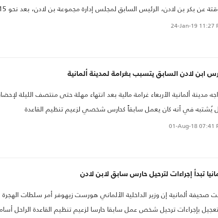
مؤقتة عن بكر بن لادن، الرئيس السابق لمجلس إدارة مجموعة بن لاد
ا من احتجازه في حملة لمكافحة الفساد.
24-Jan-19
11:27 
س ابن لادن السابق يتسبب بغرامة لمدينة ألمانية
اجه مدينة ألمانية الأربعاء غرامة مالية بعد انتهاء مهلة حتى منتصف الليلة لإحضار
 يُشتبه في أنه كان يعمل سابقاً كحارس شخصي لزعيم تنظيم القاعدة
01-Aug-18
07:41 
انيا تبدأ إجراءات لترحيل حارس سابق لابن لادن
ت صحيفة ألمانية إن وزير الداخلية الألماني هورست زيهوفر أمر سلطات الهجرة
تعجيل بإجراءات ترحيل شخص عمل سابقا حارسا لزعيم تنظيم القاعدة الراحل أسام