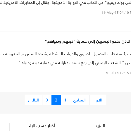
دن بوك ريفيو" عن الكذب في الرواية الأمريكية. وقال إن المخابرات الأمريكية ل
ر على مرسال زعيم تنظيم القاعدة أسامة بن لادن، الذي قتل في أيار/ مايو
11-May-15
04:10 
201
لادن تدعو اليمنيين إلى حماية "دينهم ودنياهم"
دعت رئيسة حلف الفضول للحقوق والحريات الناشطة رشيدة القيلي ،والمعروفة بأ
 الشعب اليمني إلى رفع سقف خياراته في حماية دينه ودنياه ".
14-Jul-14
12:15 
الاول
السابق
1
2
3
التالي
المزيد
أخبار حسب البلد