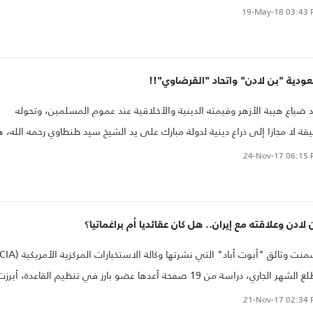
لادن..
19-May-18
03:43 
دية "بن لادن" واتحاد "القرضاوي"!!
 ضياع هيبة الأزهر وقيمته الدينية والأخلاقية عند عموم المسلمين، وتحوله
قة لا مجازا إلى ذراع دينية لدولة مبارك على يد الشيخ سيد طنطاوي رحمه الله، ه
ل عنه بدورهم بعض أبنائه من العلماء والأساتذة ورأوا أهمية وجود مؤسسة
24-Nov-17
06:15 
ية أكثر "احتراما" لنفسها، ولثقة جماهير المسلمين فيها.
 لادن وعلاقته مع إيران.. هل كان عقائديا أم براغماتيا؟
مطلع الشهر الجاري، دراسة من 19 صفحة أعدها عضو بارز في تنظيم القاعدة، أبرز
 الجوانب الكاشفة عن طبيعة العلاقة بين تنظيم القاعدة وإيران إبان زعامة
21-Nov-17
02:34 