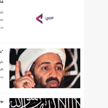
قا
تلق
بصي
الس
AM
مؤس
"بانوراما" BC
حاو
ظرو
PM
روب