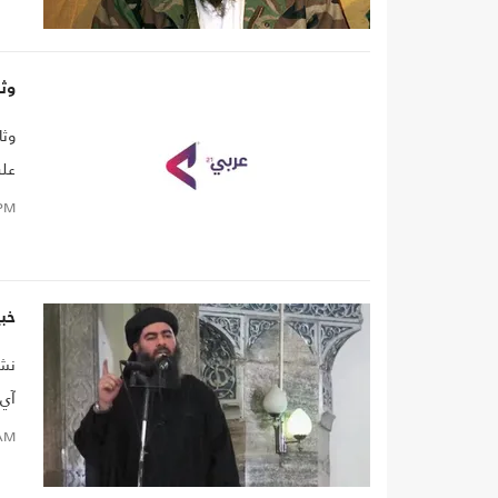
أسا
وثا
وثا
على
PM
خبي
نشر
آي"
الإ
AM