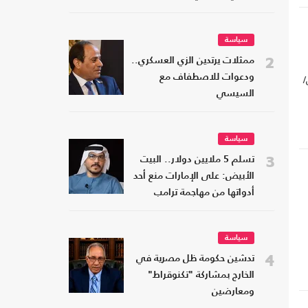
سياسة
2
ممثلات يرتدين الزي العسكري..
مات 11 أيلول/
ودعوات للاصطفاف مع
السيسي
سياسة
3
تسلم 5 ملايين دولار.. البيت
الأبيض: على الإمارات منع أحد
أدواتها من مهاجمة ترامب
سياسة
4
تدشين حكومة ظل مصرية في
الخارج بمشاركة "تكنوقراط"
ومعارضين