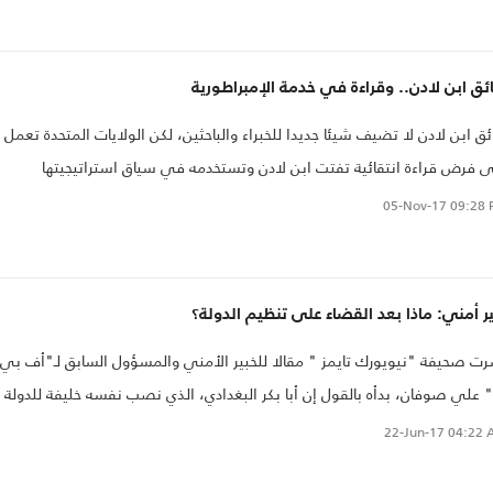
مة بن لادن له..
ئق ابن لادن.. وقراءة في خدمة الإمبراطورية
ئق ابن لادن لا تضيف شيئا جديدا للخبراء والباحثين، لكن الولايات المتحدة تعمل
 فرض قراءة انتقائية تفتت ابن لادن وتستخدمه في سياق استراتيجيتها
05-Nov-17
09:28 
ر أمني: ماذا بعد القضاء على تنظيم الدولة؟
ت صحيفة "نيويورك تايمز " مقالا للخبير الأمني والمسؤول السابق لـ"أف بي
 علي صوفان، بدأه بالقول إن أبا بكر البغدادي، الذي نصب نفسه خليفة للدولة
سلامية، قد يكون قتل مرة أخرى.
22-Jun-17
04:22 