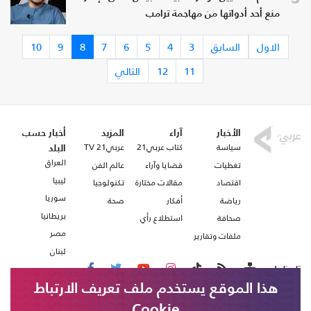
منع أحد أدواتها من مهاجمة ترامب
الاول
السابق
3
4
5
6
7
8
9
10
11
12
التالي
الأخبار
آراء
المزيد
أخبار حسب
سياسة
كتاب عربي21
عربي21 TV
البلد
العراق
تغطيات
قضايا وآراء
عالم الفن
ليبيا
اقتصاد
مقالات مختارة
تكنولوجيا
سوريا
رياضة
أفكار
صحة
بريطانيا
صحافة
استطلاع رأي
مصر
ملفات وتقارير
لبنان
تابعنا على
هذا الموقع يستخدم ملف تعريف الارتباط
Cookie