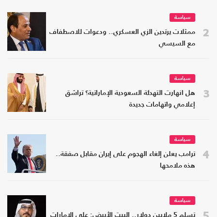
سياسة
2
ممثلات يرتدين الزي العسكري.. ودعوات للاصطفاف
مع السيسي
سياسة
3
هل انهارت التهدئة السعودية الإماراتية؟ تراشق
إعلامي واتهامات جديدة
سياسة
4
ترامب يعلن إلغاء الهجوم على إيران مقابل صفقة..
هذه ملامحها
سياسة
5
تسلم 5 ملايين دولار.. البيت الأبيض: على الإمارات