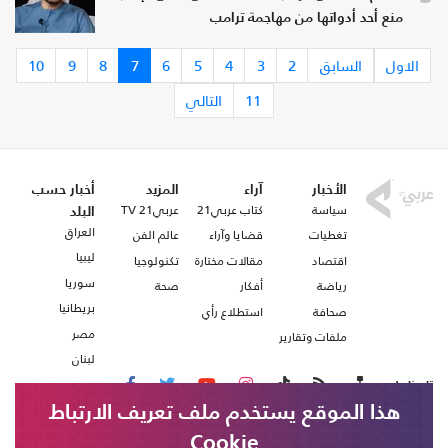
منع أحد أدواتها من مهاجمة ترامب
الاول
السابق
2
3
4
5
6
7
8
9
10
11
التالي
الأخبار
آراء
المزيد
أخبار حسب
سياسة
كتاب عربي21
عربي21 TV
البلد
العراق
تغطيات
قضايا وآراء
عالم الفن
ليبيا
اقتصاد
مقالات مختارة
تكنولوجيا
سوريا
رياضة
أفكار
صحة
بريطانيا
صحافة
استطلاع رأي
مصر
ملفات وتقارير
لبنان
تابعنا على
هذا الموقع يستخدم ملف تعريف الارتباط
Cookie