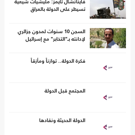
فاينانشال تايمز: مليشيات شيعية
تسيطر على الدولة بالعراق
السجن 10 سنوات لمدون جزائري
لإدانته بـ"التخابر" مع إسرائيل
فكرة الدولة.. توازناً ومأزقاً
المجتمع قبل الدولة
الدولة الحديثة ونقادها