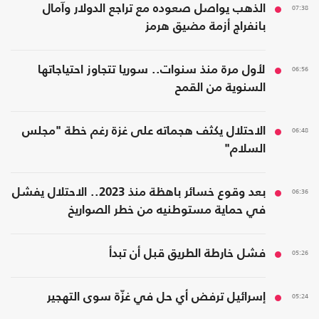
07:38
الذهب يواصل صعوده مع تراجع الدولار وآمال
بانفراج أزمة مضيق هرمز
06:56
لأول مرة منذ سنوات.. سوريا تتجاوز احتياجاتها
السنوية من القمح
06:48
الاحتلال يكثف هجماته على غزة رغم خطة "مجلس
السلام"
06:36
بعد وقوع خسائر باهظة منذ 2023.. الاحتلال يفشل
في حماية مستوطنيه من خطر الصواريخ
05:26
فشل خارطة الطريق قبل أن تبدأ
05:24
إسرائيل ترفض أي حل في غزّة سوى التهجير