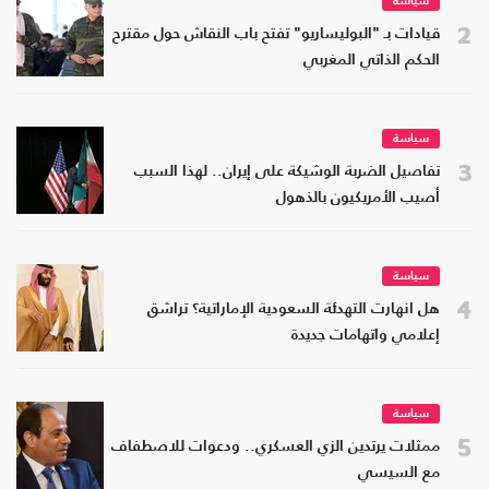
سياسة
2
قيادات بـ "البوليساريو" تفتح باب النقاش حول مقترح
الحكم الذاتي المغربي
سياسة
3
تفاصيل الضربة الوشيكة على إيران.. لهذا السبب
أصيب الأمريكيون بالذهول
سياسة
4
هل انهارت التهدئة السعودية الإماراتية؟ تراشق
إعلامي واتهامات جديدة
سياسة
5
ممثلات يرتدين الزي العسكري.. ودعوات للاصطفاف
مع السيسي