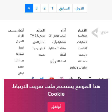
الاول
السابق
1
2
3
4
الأخبار
آراء
المزيد
أخبار حسب
سياسة
كتاب عربي21
عربي21 TV
البلد
العراق
تغطيات
قضايا وآراء
عالم الفن
ليبيا
اقتصاد
مقالات مختارة
تكنولوجيا
سوريا
رياضة
أفكار
صحة
بريطانيا
صحافة
استطلاع رأي
مصر
ملفات وتقارير
لبنان
تابعنا على
هذا الموقع يستخدم ملف تعريف الارتباط
Cookie
من نحن
اتصل بنا
شروط الاستخدام
أوافق