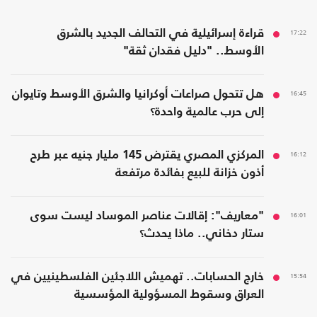
17:22
قراءة إسرائيلية في التحالف الجديد بالشرق
الأوسط.. "دليل فقدان ثقة"
16:45
هل تتحول صراعات أوكرانيا والشرق الأوسط وتايوان
إلى حرب عالمية واحدة؟
16:12
المركزي المصري يقترض 145 مليار جنيه عبر طرح
أذون خزانة للبيع بفائدة مرتفعة
16:01
"معاريف": إقالات عناصر الموساد ليست سوى
ستار دخاني.. ماذا يحدث؟
15:54
خارج الحسابات.. تهميش اللاجئين الفلسطينيين في
العراق وسقوط المسؤولية المؤسسية