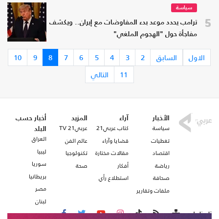
سياسة
5
ترامب يحدد موعد بدء المفاوضات مع إيران.. ويكشف
مفاجأة حول "الهجوم الملغي"
الاول
السابق
2
3
4
5
6
7
8
9
10
11
التالي
الأخبار
آراء
المزيد
أخبار حسب
سياسة
كتاب عربي21
عربي21 TV
البلد
العراق
تغطيات
قضايا وآراء
عالم الفن
ليبيا
اقتصاد
مقالات مختارة
تكنولوجيا
سوريا
رياضة
أفكار
صحة
بريطانيا
صحافة
استطلاع رأي
مصر
ملفات وتقارير
لبنان
تابعنا على