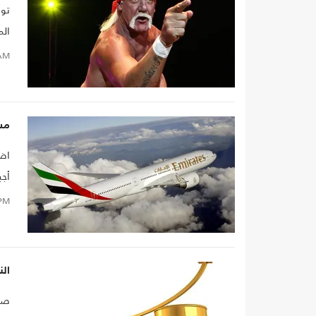
توص
مقط
AM
مس
اضط
أجب
تسم
PM
الن
صعد