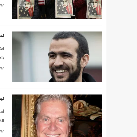
PM
كند
اعت
بتع
PM
كيف 
أمر
الف
PM