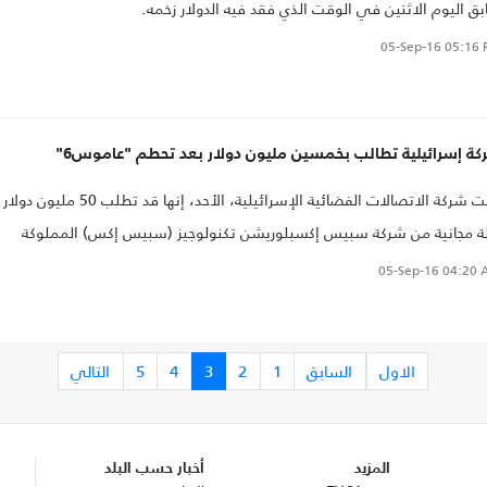
ق اليوم الاثنين في الوقت الذي فقد فيه الدولار زخمه.
05-Sep-16
05:16 
ة إسرائيلية تطالب بخمسين مليون دولار بعد تحطم "عاموس6"
قالت شركة الاتصالات الفضائية الإسرائيلية، الأحد، إنها قد تطلب 50 ملي
ة مجانية من شركة سبيس إكسبلوريشن تكنولوجيز (سبيس إكس) المملوكة
ب التكنولوجيا إيلون ماسك، بعد تدمير قمر للاتصالات تابع لشركة الاتصالات
05-Sep-16
04:20 
ضائية الإسرائيلية الأسبوع الماضي؛ بسبب انفجار في موقع إطلاق صواريخ
يس إكس.
الاول
السابق
1
2
3
4
5
التالي
المزيد
أخبار حسب البلد