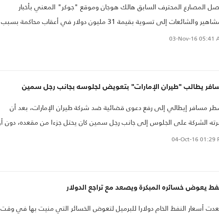
ل المصارع المحترف السابق هالك هوجان وموقع "جوكر" المعني بأخبار
المشاهير والشائعات إلى تسوية بقيمة 31 مليون دولار في أعقاب محاكمة بسبب
ع فيديو جنسي لهوجان، بحسب ما أعلنه مؤسس موقع جوكر أمس الأربعاء.
03-Nov-16
05:41 
افر يطالب "طيران الإمارات" بتعويض لجلوسه بجانب رجل سمين
ر مسافر إيطالي إلى رفع دعوى قضائية ضد شركة طيران الإمارات، بعد أن
رته الشركة على الجلوس إلى جانب رجل سمين كان يحتل جزءا من مقعده، دون أ
ح له بتغيير مكانه طوال الرحلة التي استمرت تسع ساعات..
04-Oct-16
01:29 
فط يعوض خسائره المبكرة ويصعد مع تراجع الدولار
ت أسعار النفط الخام دولارا للبرميل لتعوض الخسائر التي منيت بها في وقت