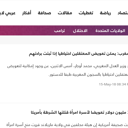
تصاد
رياضة
تغطيات
مقالات
صحافة
أفكار
عربي لا
الولايات المتحدة
الاحتلال
ترامب
غرب: يمكن تعويض المعتقلين احتياطيا إذا ثبتت براءتهم
 وزير العدل المغربي، محمد أوجار، أمس الاثنين، عن وجود إمكانية لتعويض
عتقلين احتياطيا بالسجون المغربية طبقا للدستور.
15-May-18
08:34 
أمريكا
ت صحيفة أمريكية إن هيئة محلفين في ولاية ماريلاند قررت منح أسرة امرأة