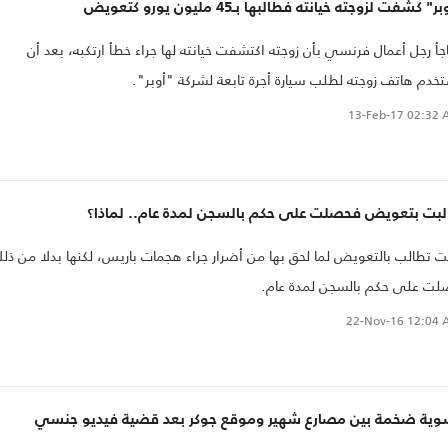
ر" كشفت لزوجته خيانته فطالبها بـ45 مليون يورو كتعويض
جأ رجل أعمال فرنسي بأن زوجته اكتشفت خيانته لها جراء خطأ ارتكبه، بعد أن
خدم هاتف زوجته لطلب سيارة أجرة تابعة لشركة "أوبر".
13-Feb-17
02:32 
لبت بتعويض فحصلت على حكم بالسجن لمدة عام.. لماذا؟
ت تطالب بالتعويض لما لحق بها من أضرار جراء هجمات باريس، لكنها بدلا من ذل
ت على حكم بالسجن لمدة عام.
22-Nov-16
12:04 
وية ضخمة بين مصارع شهير وموقع جوكر بعد قضية فيديو جنسي