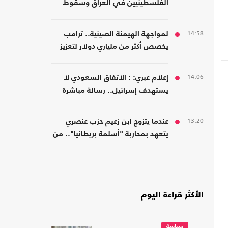
الفلسطينيين في العراق وسقوط
المسؤولية المؤسسية
14:58
لمواجهة الهيمنة الصينية.. ترامب
يخصص أكثر من ملياري دولار لتعزيز
إنتاج المعادن الحيوية
14:06
إعلام عبري: : الاتفاق السعودي لا
يستهدف إسرائيل.. رسالة مباشرة
إلى إيران
13:20
عندما يتزوج ابن زعيم حزب عنصري
يتعهد بمحاربة "أسلمة بريطانيا".. من
مسلمة!
الأكثر قراءة اليوم
سياسة