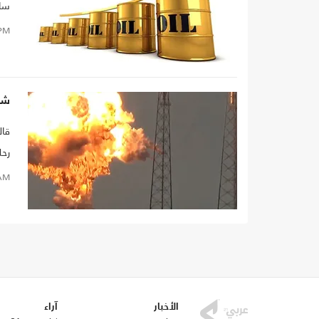
ساب
PM
شرك
رحل
لقط
AM
الف
سب
الأخبار
آراء