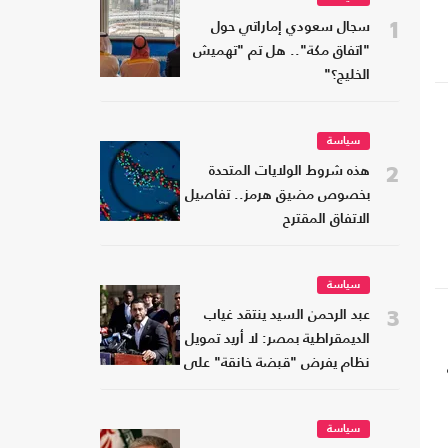
1
سجال سعودي إماراتي حول
"اتفاق مكة".. هل تم "تهميش
الخليج؟"
سياسة
2
هذه شروط الولايات المتحدة
بخصوص مضيق هرمز.. تفاصيل
الاتفاق المقترح
سياسة
3
عبد الرحمن السيد ينتقد غياب
الديمقراطية بمصر: لا أريد تمويل
نظام يفرض "قبضة خانقة" على
شعبه
سياسة