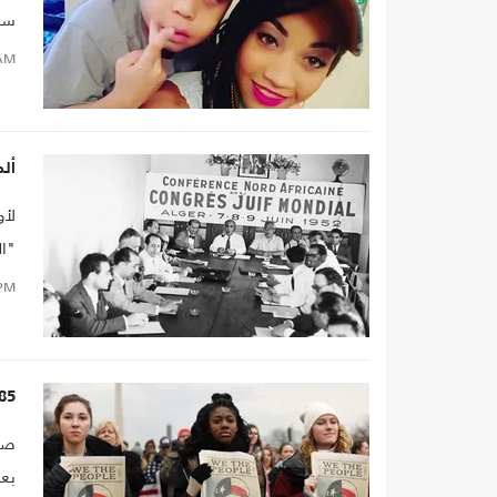
دول
AM
ألمانيا
لأو
"ال
PM
85 ألف دولار تعويضا لأمريكية أجبرت على نزع 
بعد