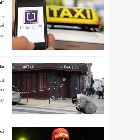
"أوب
تفا
است
AM
طا
كان
حصل
AM
تس