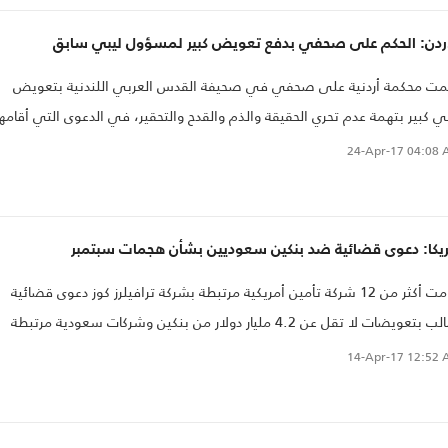
أردن: الحكم على صحفي بدفع تعويض كبير لمسؤول ليبي سابق
مت محكمة أردنية على صحفي في صحيفة القدس العربي اللندنية بتعويض
ي كبير بتهمة عدم تحري الحقيقة والذم والقدح والتحقير، في الدعوى التي أقامها
 رئيس وزراء ليبيا السابق محمود جبريل في العام 2014.
24-Apr-17
04:08 
ريكا: دعوى قضائية ضد بنكين سعوديين بشأن هجمات سبتمبر
أقامت أكثر من 12 شركة تأمين أمريكية مرتبطة بشركة ترافيلرز كوز دعوى قضائية
تطالب بتعويضات لا تقل عن 4.2 مليار دولار من بنكين وشركات سعودية مرتبطة
ئلة أسامة بن لادن وبضع جمعيات خيرية بشأن هجمات 11 سبتمبر.
14-Apr-17
12:52 