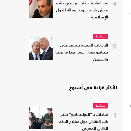
4
بعد اتفاقية مكة.. عراقجي يشيد
بجيش بلاده ويوجه رسالة للدول
الإسلامية
سياسة
5
الولايات المتحدة تضغط على
نتنياهو بشأن غزة.. هذا ما تريده
واشنطن
الأكثر قراءة في أسبوع
ل
سياسة
1
قيادات بـ "البوليساريو" تفتح
باب النقاش حول مقترح الحكم
الذاتي المغربي