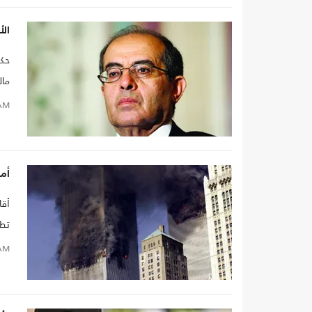
ال
حك
مال
ضده
AM
أم
بعا
AM