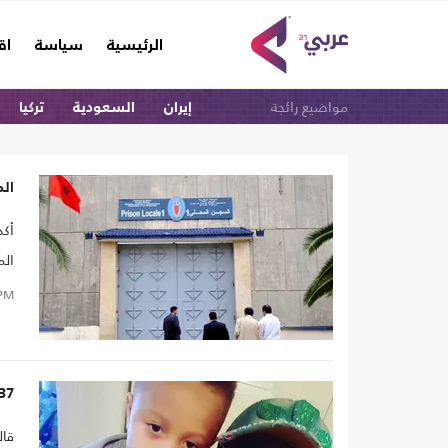
(current)
الرئيسية
سياسة
اق
مواضيع رائجة
إيران
السعودية
تركيا
الم
أكد
الم
PM
37 مليون دولار تعويضا لأسرة امرأة قتلتها الشرطة ب
قال