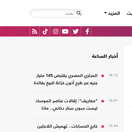
يت
المزيد
أخبار الساعة
16:12
المركزي المصري يقترض 145 مليار
جنيه عبر طرح أذون خزانة للبيع بفائدة
مرتفعة
16:01
"معاريف": إقالات عناصر الموساد
ليست سوى ستار دخاني.. ماذا
يحدث؟
15:54
خارج الحسابات.. تهميش اللاجئين