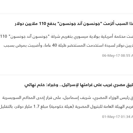
ا السبب ألزمت "جونسون آند جونسون" بدفع 110 ملايين دولار
قضت محكمة أمريكية بولاية ميسوري بتغريم شركة "جونسون آند جونسون" 110
ملايين دولار لسيدة استخدمت المستحضر طيلة 40 عاما، وأصيبت بمرض بسبب
خدامها لمستحضرات النظافة الشخصية النسائية التي تنتجها الشركة..
06-May-17
08:55 
يق مصري غريب على غرامتها لإسرائيل.. وخبراء: حكم نهائي
َق رئيس الوزراء المصري، شريف إسماعيل، على قرار إحدى المحاكم السويسرية
بتغريم الهيئة العامة للبترول المصرية (هيئة حكومية) مبلغ 1.7 مليار دولار، بالتقلي
شأن الحكم، لكن خبراء قانونيين أكدوا أنه حكم نهائي، وأن مصر ملزمة بتنفيذه.
01-May-17
01:34 