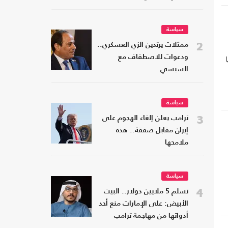
سياسة
2
ممثلات يرتدين الزي العسكري..
ودعوات للاصطفاف مع
السيسي
سياسة
3
ترامب يعلن إلغاء الهجوم على
إيران مقابل صفقة.. هذه
ملامحها
سياسة
4
تسلم 5 ملايين دولار.. البيت
الأبيض: على الإمارات منع أحد
أدواتها من مهاجمة ترامب