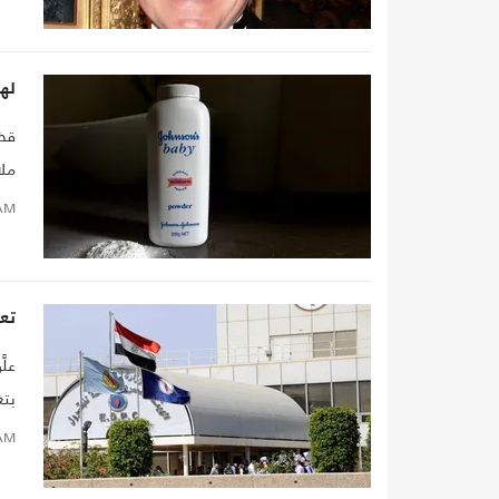
لهذ
است
AM
تعل
علّ
من 
AM