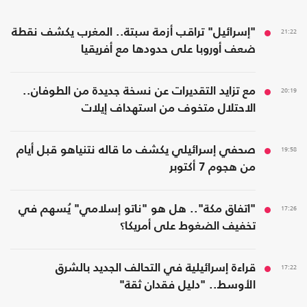
21:22
"إسرائيل" تراقب أزمة سبتة.. المغرب يكشف نقطة
ضعف أوروبا على حدودها مع أفريقيا
20:19
مع تزايد التقديرات عن نسخة جديدة من الطوفان..
الاحتلال متخوف من استهداف إيلات
19:58
صحفي إسرائيلي يكشف ما قاله نتنياهو قبل أيام
من هجوم 7 أكتوبر
17:26
"اتفاق مكة".. هل هو "ناتو إسلامي" يُسهم في
تخفيف الضغوط على أمريكا؟
17:22
قراءة إسرائيلية في التحالف الجديد بالشرق
الأوسط.. "دليل فقدان ثقة"