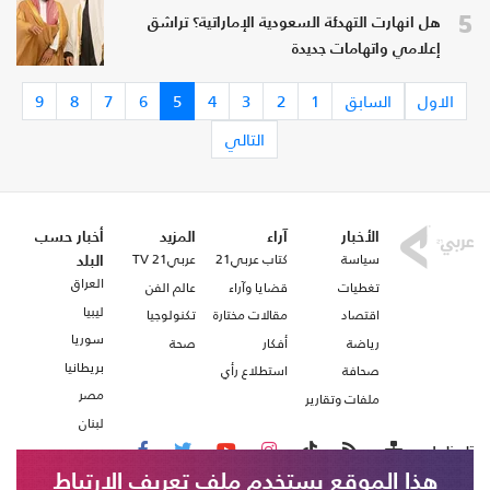
5
هل انهارت التهدئة السعودية الإماراتية؟ تراشق
إعلامي واتهامات جديدة
الاول
السابق
1
2
3
4
5
6
7
8
9
التالي
الأخبار
آراء
المزيد
أخبار حسب
سياسة
كتاب عربي21
عربي21 TV
البلد
العراق
تغطيات
قضايا وآراء
عالم الفن
ليبيا
اقتصاد
مقالات مختارة
تكنولوجيا
سوريا
رياضة
أفكار
صحة
بريطانيا
صحافة
استطلاع رأي
مصر
ملفات وتقارير
لبنان
تابعنا على
هذا الموقع يستخدم ملف تعريف الارتباط