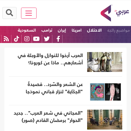
مواضيع رائجة
الاحتلال
امريكا
إيران
ترامب
السعودية
إسرائيل
العرب أرخوا للنوازل والأوبئة في
أشعارهم.. ماذا عن كورونا؟
عن الشعر والسّرد.. قصيدةُ
"الحِكَاية" لنزار قباني نموذجا
"المجاني في شعر العرب".. جديد
"الحوار" برمضان القادم (صور)