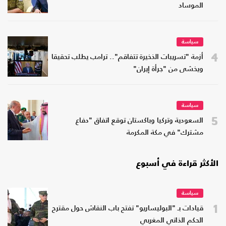
الموساد
سياسة
4
أزمة "تسريبات الذخيرة تتفاقم".. ترامب يطلب تحقيقا
ويخشى من "جرأة إيران"
سياسة
5
السعودية وتركيا وباكستان توقع اتفاق "دفاع
مشترك" في مكة المكرمة
الأكثر قراءة في أسبوع
سياسة
1
قيادات بـ "البوليساريو" تفتح باب النقاش حول مقترح
الحكم الذاتي المغربي