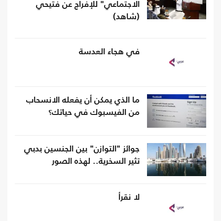
الاجتماعي" للإفراج عن فتيحي
(شاهد)
في هجاء العدسة
ما الذي يمكن أن يفعله الانسحاب
من الفيسبوك في حياتك؟
جوائز "التوازن" بين الجنسين بدبي
تثير السخرية.. لهذه الصور
لا نقرأ