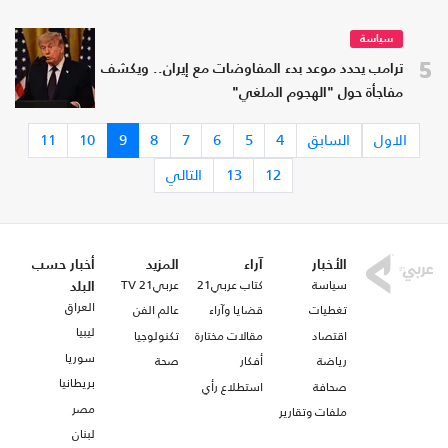
سياسة
5
ترامب يحدد موعد بدء المفاوضات مع إيران.. ويكشف
مفاجأة حول "الهجوم الملغي"
الاول
السابق
4
5
6
7
8
9
10
11
12
13
التالي
الأخبار
آراء
المزيد
أخبار حسب
سياسة
كتاب عربي21
عربي21 TV
البلد
العراق
تغطيات
قضايا وآراء
عالم الفن
ليبيا
اقتصاد
مقالات مختارة
تكنولوجيا
سوريا
رياضة
أفكار
صحة
بريطانيا
صحافة
استطلاع رأي
مصر
ملفات وتقارير
لبنان