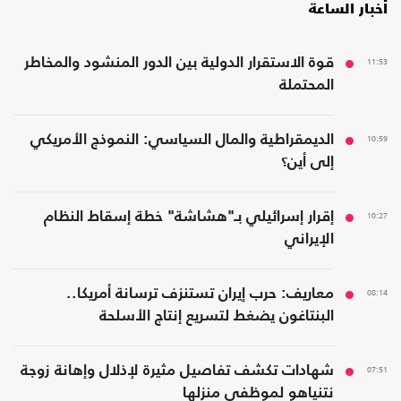
أخبار الساعة
11:53
قوة الاستقرار الدولية بين الدور المنشود والمخاطر
المحتملة
10:59
الديمقراطية والمال السياسي: النموذج الأمريكي
إلى أين؟
10:27
إقرار إسرائيلي بـ"هشاشة" خطة إسقاط النظام
الإيراني
08:14
معاريف: حرب إيران تستنزف ترسانة أمريكا..
البنتاغون يضغط لتسريع إنتاج الأسلحة
07:51
شهادات تكشف تفاصيل مثيرة لإذلال وإهانة زوجة
نتنياهو لموظفي منزلها