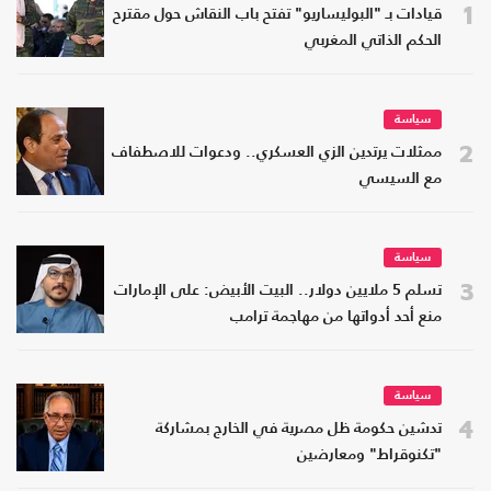
1
قيادات بـ "البوليساريو" تفتح باب النقاش حول مقترح
الحكم الذاتي المغربي
سياسة
2
ممثلات يرتدين الزي العسكري.. ودعوات للاصطفاف
مع السيسي
سياسة
3
تسلم 5 ملايين دولار.. البيت الأبيض: على الإمارات
منع أحد أدواتها من مهاجمة ترامب
سياسة
4
تدشين حكومة ظل مصرية في الخارج بمشاركة
"تكنوقراط" ومعارضين