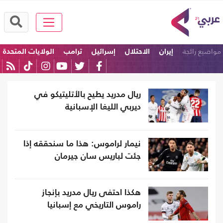
مواضيع رائجة
إيران
الاحتلال
إسرائيل
ترامب
الولايات المتحدة
امريكا
ريال مدريد يطيح بالأتليتيكو في
ديربي الليغا الإسبانية
نيمار لراموس: هذا ما سنحققه إذا
جئت لباريس سان جيرمان
هكذا احتفى ريال مدريد بإنجاز
راموس التاريخي مع إسبانيا