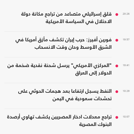
20:26
قلق إسرائيلي متصاعد من تراجع مكانة دولة
الاحتلال في السياسة الأمريكية
19:57
فورين أفيرز: حرب إيران تكشف مأزق أمريكا في
الشرق الأوسط وحان وقت الانسحاب
19:41
"المركزي الأمريكي" يرسل شحنة نقدية ضخمة من
الدولار إلى العراق
18:29
النفط يسجل ارتفاعا بعد هجمات الحوثي على
تحشدات سعودية في اليمن
18:07
تراجع معدلات ادخار المصريين يكشف تهاوي أرصدة
البنوك المصرية