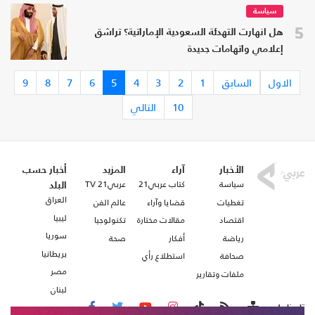
سياسة
5
هل انهارت التهدئة السعودية الإماراتية؟ تراشق
إعلامي واتهامات جديدة
الاول
السابق
1
2
3
4
5
6
7
8
9
10
التالي
الأخبار
آراء
المزيد
أخبار حسب
سياسة
كتاب عربي21
عربي21 TV
البلد
العراق
تغطيات
قضايا وآراء
عالم الفن
ليبيا
اقتصاد
مقالات مختارة
تكنولوجيا
سوريا
رياضة
أفكار
صحة
بريطانيا
صحافة
استطلاع رأي
مصر
ملفات وتقارير
لبنان
تابعنا على