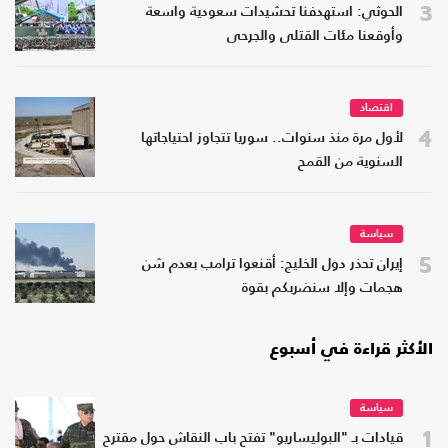
3
الحوثي: استهدفنا تحشيدات سعودية واسعة
وأوقعنا مئات القتلى والجرحى
اقتصاد
4
لأول مرة منذ سنوات.. سوريا تتجاوز احتياجاتها
السنوية من القمح
سياسة
5
إيران تحذر دول الخليج: أقنعوا ترامب بعدم شن
هجمات وإلا سنضربكم بقوة
الأكثر قراءة في أسبوع
سياسة
1
قيادات بـ "البوليساريو" تفتح باب النقاش حول مقترح