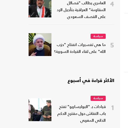
4
العامري يطالب "فصائل
المقاومة" العراقية بتأجيل الرد
على القصف السعودي
سياسة
5
ما هي تفسيرات انفتاح "حزب
الله" على لقاء القيادة السورية؟
الأكثر قراءة في أسبوع
سياسة
1
قيادات بـ "البوليساريو" تفتح
باب النقاش حول مقترح الحكم
الذاتي المغربي