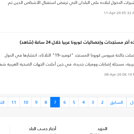
يرات الدخول لبلاده على البلدان التي ترفض استقبال الأشخاص الذين تم
يلهم من الولايات المتحدة..
11-Apr-20
05:32 
 آخر مستجدات وإحصائيات كورونا عربيا خلال 24 ساعة (شاهد)
واصلت جائحة فيروس كورونا المستجد "كوفيد-19" الثلاثاء، انتشارها في الدول
ربية، مسجلة إصابات ووفيات جديدة، في حين أعلنت الجهات الصحية العربية شفا
شرات من الفيروس القاتل.
08-Apr-20
06:14 
ل
السابق
2
3
4
5
6
7
8
9
10
11
الت
المزيد
أخبار حسب البلد