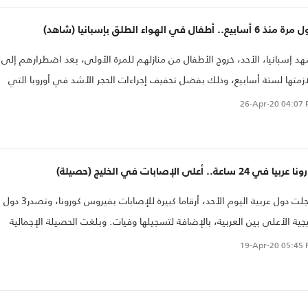
ذ 6 أسابيع.. أطفال في الهواء الطلق بإسبانيا (شاهد)
د إسبانيا، الأحد، خروج الأطفال من منازلهم للمرة الأولى، بعد اضطرارهم إلى
زمتها لستة أسابيع، وذلك بفضل تخفيف إجراءات الحجر الأشد في أوروبا التي
ر/مارس إثر التفشي السريع لفيروس كورونا المستجد بالبلاد..
26-Apr-20
04:07 
بيا في 24 ساعة.. أعلى الإصابات في الخليج (حصيلة)
سجلت دول عربية اليوم الأحد، أرقاما كبيرة للإصابات بفيروس كورونا، وتصدر3 دول
جية الأعلى بين العربية، بالإضافة لتسجيلها وفيات. وبلغت الحصيلة الإجمالية
19-Apr-20
05:45 
ا في الجزائر.