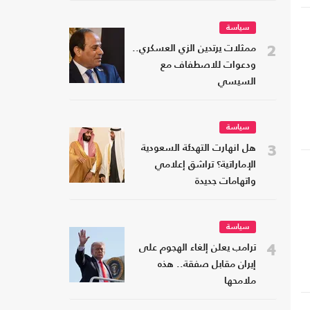
سياسة
2
ممثلات يرتدين الزي العسكري..
ودعوات للاصطفاف مع
السيسي
سياسة
3
هل انهارت التهدئة السعودية
الإماراتية؟ تراشق إعلامي
واتهامات جديدة
سياسة
للإصابات في العالم العربي 2602 إصابة. في حين بلغت حصيلة الوفيات 20 وفاة 8
4
ترامب يعلن إلغاء الهجوم على
إيران مقابل صفقة.. هذه
ملامحها