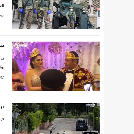
الع
أيا
PM
نخن
تدا
زوا
الج
PM
درا
?تش