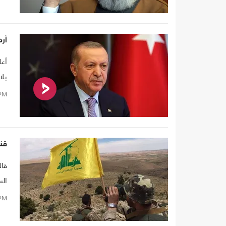
أرد
أعل
بلا
PM
قنا
الس
إجر
PM