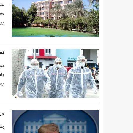
علق
ومص
AM
تعر
مع 
ولا
الأ
PM
مرس
وقع