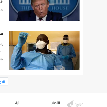
تأش
ترح
AM
هذه
الع
الع
PM
الاو
الأخبار
آراء