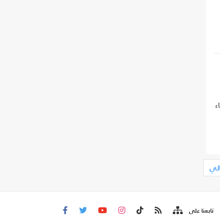
ء
الي
تابعنا على