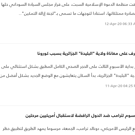
ت منظمة الدعوة الإسلامية السبت، على قرار مجلس السيادة السوداني حلها
ادرة ممتلكاتها، استنادا لتوجهات ما تسمى بـ"لجنة إزالة التمكين"..
12-Apr-20
06:33 
ف على معاناة ولاية "البليدة" الجزائرية بسبب كورونا
بداية الأسبوع الثالث على الحجر الصحي الكامل المطبق بشكل استثنائي على
ية "البليدة" الجزائرية، بدأ السكان يتعايشون مع الوضع الجديد بشكل أفضل من
يام السابقة..
11-Apr-20
04:25 
وم لترامب ضد الدول الرافضة لاستقبال أمريكيين مرحلين
 الرئيس الأمريكي، دونالد ترامب، الجمعة، مرسوما يمهد الطريق لتطبيق حظر