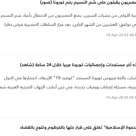
مصريون يقبلون على شم النسيم رغم كورونا (صور)
رة الأولى من عشرات السنين، يمنع المصريون من الاحتفال بأعياد شم النسيم
ي توافق، العشرين من الشهر الجاري، بعد قرار السلطات المصرية فرض حظرا
لا في ذلك اليوم ضمن الإجراءات الاحترازية لمواجهة فيروس كورونا.
19-Apr-20
02:46 
 آخر مستجدات وإحصائيات كورونا عربيا خلال 24 ساعة (شاهد)
واصلت جائحة فيروس كورونا المستجد "كوفيد-19" الأربعاء، انتشارها في الدول
ربية، مسجلة إصابات ووفيات جديدة، في حين أعلنت الجهات الصحية العربية شفا
شرات.
15-Apr-20
05:05 
دعوة الإسلامية" تعلق على قرار حلها بالخرطوم وتلوح بالقضاء