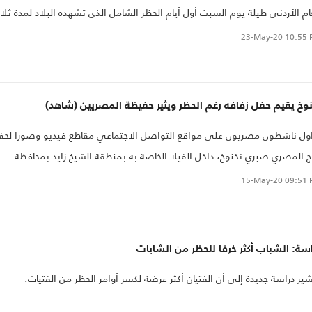
ام الأردني طيلة يوم السبت أول أيام الحظر الشامل الذي تشهده البلاد لمدة ثلا
م.
23-May-20
10:55 
وخ يقيم حفل زفافه رغم الحظر ويثير حفيظة المصريين (شاهد)
ول ناشطون مصريون على مواقع التواصل الاجتماعي مقاطع فيديو وصورا لحف
ج المصري صبري نخنوخ، داخل الفيلا الخاصة به بمنطقة الشيخ زايد بمحافظة
يزة المتاخمة للقاهرة.
15-May-20
09:51 
سة: الشباب أكثر خرقا للحظر من الشابات
ير دراسة جديدة إلى أن الفتيان أكثر عرضة لكسر أوامر الحظر من الفتيات.