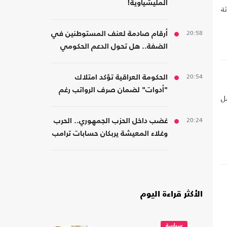
المليشياوية!
ثة
20:58
أرقام صادمة لعنف المستوطنين في
الضفة.. هل تحول الدعم الحكومي
إلى غطاء رسمي؟
20:54
الحكومة العراقية تؤكد امتلاك
"أدوات" لضمان صرف الرواتب رغم
ل
الضغوط المالية
20:24
غضب داخل الحزب الجمهوري.. الحرب
وغلاء المعيشة يربكان حسابات ترامب
الأكثر قراءة اليوم
سياسة