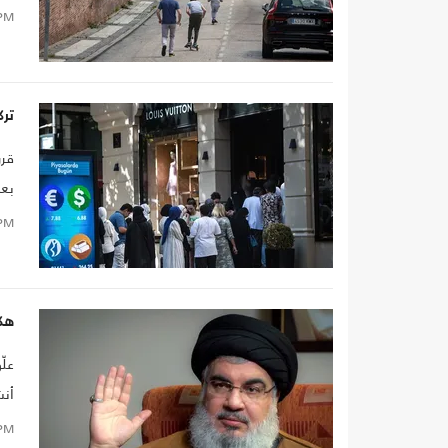
PM
ترك
بعد
PM
هكذ
علّ
أنش
PM