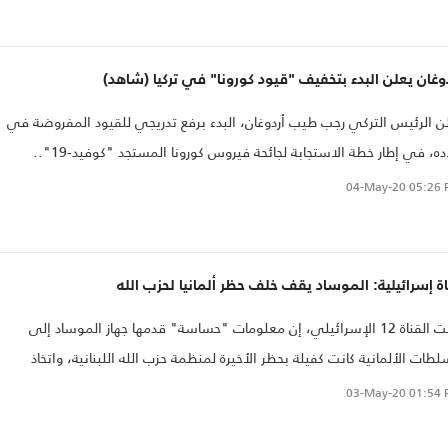
وغان يعلن البدء بتخفيف "قيود كورونا" في تركيا (شاهد)
ن الرئيس التركي رجب طيب أردوغان، البدء برفع تدريجي للقيود المفروضة في
ده، في إطار خطة الاستجابة لجائحة فيروس كورونا المستجد "كوفيد-19"..
04-May-20
05:26 
ة إسرائيلية: الموساد يقف خلف حظر ألمانيا لحزب الله
قالت القناة 12 الإسرائيلي، إن معلومات "حساسة" قدمها جهاز الموساد إلى
لطات الألمانية كانت كفيلة بحظر الأخيرة لمنظمة حزب الله اللبنانية، واتخاذ
اءات بحق ناشطين لها.
03-May-20
01:54 