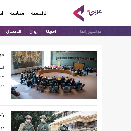
(current)
الرئيسية
سياسة
اق
مواضيع رائجة
امريكا
إيران
الاحتلال
مجل
في أع
AM
رئي
دخل