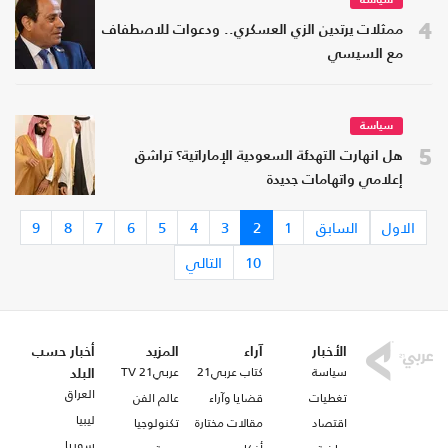
سياسة
4
ممثلات يرتدين الزي العسكري.. ودعوات للاصطفاف
مع السيسي
سياسة
5
هل انهارت التهدئة السعودية الإماراتية؟ تراشق
إعلامي واتهامات جديدة
الاول
السابق
1
2
3
4
5
6
7
8
9
10
التالي
الأخبار
آراء
المزيد
أخبار حسب
سياسة
كتاب عربي21
عربي21 TV
البلد
العراق
تغطيات
قضايا وآراء
عالم الفن
ليبيا
اقتصاد
مقالات مختارة
تكنولوجيا
سوريا