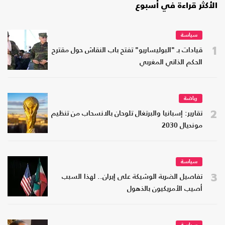
الأكثر قراءة في أسبوع
سياسة
1
قيادات بـ "البوليساريو" تفتح باب النقاش حول مقترح
الحكم الذاتي المغربي
رياضة
2
تقارير: إسبانيا والبرتغال تلوحان بالانسحاب من تنظيم
مونديال 2030
سياسة
3
تفاصيل الضربة الوشيكة على إيران.. لهذا السبب
أصيب الأمريكيون بالذهول