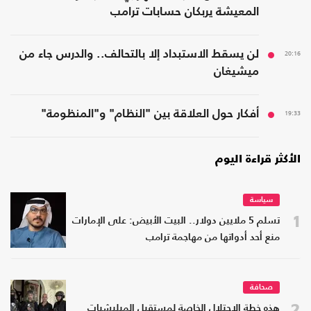
المعيشة يربكان حسابات ترامب
20:16
لن يسقط الاستبداد إلا بالتحالف.. والدرس جاء من
ميشيغان
19:33
أفكار حول العلاقة بين "النظام" و"المنظومة"
الأكثر قراءة اليوم
سياسة
1
تسلم 5 ملايين دولار.. البيت الأبيض: على الإمارات
منع أحد أدواتها من مهاجمة ترامب
صحافة
2
هذه خطة الاحتلال الخاصة لمستقبل الميليشيات