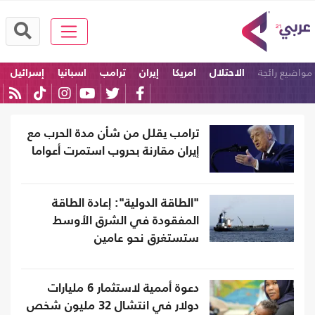
مواضيع رائجة
الاحتلال
امريكا
إيران
ترامب
اسبانيا
إسرائيل
ترامب يقلل من شأن مدة الحرب مع
إيران مقارنة بحروب استمرت أعواما
"الطاقة الدولية": إعادة الطاقة
المفقودة في الشرق الأوسط
ستستغرق نحو عامين
دعوة أممية لاستثمار 6 مليارات
دولار في انتشال 32 مليون شخص