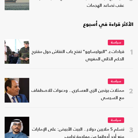
عقب تصاعد الهجمات
الأكثر قراءة في أسبوع
سياسة
1
قيادات بـ "البوليساريو" تفتح باب النقاش حول مقترح
الحكم الذاتي المغربي
سياسة
2
ممثلات يرتدين الزي العسكري.. ودعوات للاصطفاف
مع السيسي
سياسة
3
تسلم 5 ملايين دولار.. البيت الأبيض: على الإمارات
منع أحد أدواتها من مهاجمة ترامب