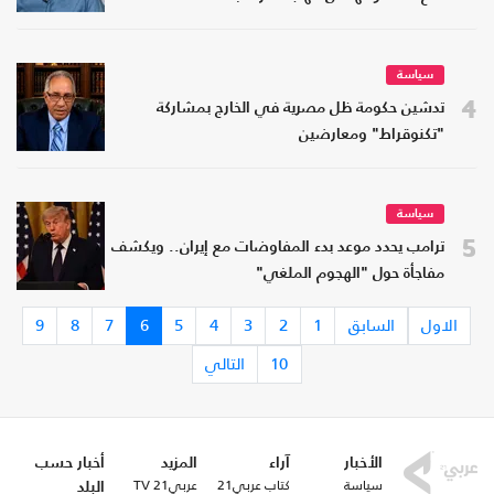
سياسة
4
تدشين حكومة ظل مصرية في الخارج بمشاركة
"تكنوقراط" ومعارضين
سياسة
5
ترامب يحدد موعد بدء المفاوضات مع إيران.. ويكشف
مفاجأة حول "الهجوم الملغي"
الاول
السابق
1
2
3
4
5
6
7
8
9
10
التالي
الأخبار
آراء
المزيد
أخبار حسب
سياسة
كتاب عربي21
عربي21 TV
البلد