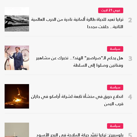
عربي 21 لايت
2
تركيا تعيد للحياة طائرة ألمانية نادرة من الحرب العالمية
الثانية.. حلقت مجددا
سياسة
3
هل يحكم الـ"صراصير" الهند؟.. نخبرك عن مشاهير
وفنانين وصلوا إلى السلطة
سياسة
4
اندلاع حريق في منشأة تابعة لشركة أرامكو في جازان
قرب اليمن
سياسة
5
بلومبيرغ: تركيا تقيّد حركة الملاحة في البحر الأسود