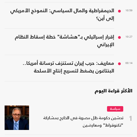
10:59
الديمقراطية والمال السياسي: النموذج الأمريكي
إلى أين؟
10:27
إقرار إسرائيلي بـ"هشاشة" خطة إسقاط النظام
الإيراني
08:14
معاريف: حرب إيران تستنزف ترسانة أمريكا..
البنتاغون يضغط لتسريع إنتاج الأسلحة
الأكثر قراءة اليوم
سياسة
1
تدشين حكومة ظل مصرية في الخارج بمشاركة
"تكنوقراط" ومعارضين