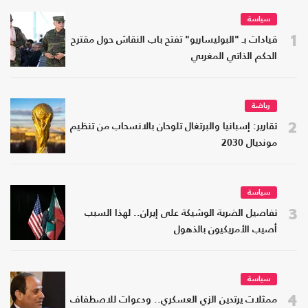
سياسة
1
قيادات بـ "البوليساريو" تفتح باب النقاش حول مقترح
الحكم الذاتي المغربي
رياضة
2
تقارير: إسبانيا والبرتغال تلوحان بالانسحاب من تنظيم
مونديال 2030
سياسة
3
تفاصيل الضربة الوشيكة على إيران.. لهذا السبب
أصيب الأمريكيون بالذهول
سياسة
4
ممثلات يرتدين الزي العسكري.. ودعوات للاصطفاف