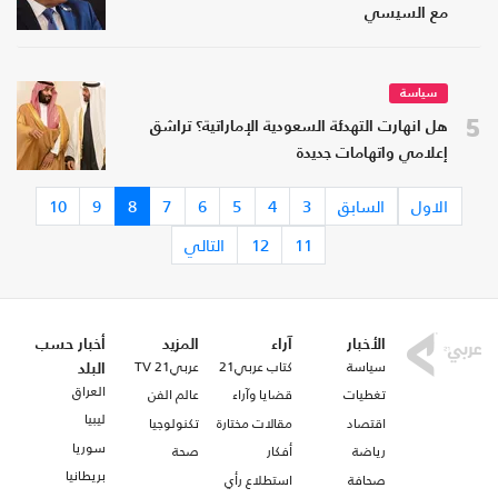
مع السيسي
سياسة
5
هل انهارت التهدئة السعودية الإماراتية؟ تراشق
إعلامي واتهامات جديدة
الاول
السابق
3
4
5
6
7
8
9
10
11
12
التالي
الأخبار
آراء
المزيد
أخبار حسب
سياسة
كتاب عربي21
عربي21 TV
البلد
العراق
تغطيات
قضايا وآراء
عالم الفن
ليبيا
اقتصاد
مقالات مختارة
تكنولوجيا
سوريا
رياضة
أفكار
صحة
بريطانيا
صحافة
استطلاع رأي