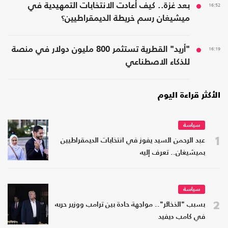
16:52
بعد غزة.. كيف أعادت الانتخابات التمهيدية في
ميشيغان رسم خريطة الديمقراطيين؟
16:19
"أريد" القطرية تستثمر 800 مليون دولار في منصة
للذكاء الاصطناعي
الأكثر قراءة اليوم
سياسة
1
عبد الرحمن السيد يفوز في انتخابات الديمقراطيين
بميشيغان.. تعرف إليه
سياسة
2
بسبب "الذخائر".. مواجهة حادة بين ترامب ووزير حربه
في كامب ديفيد