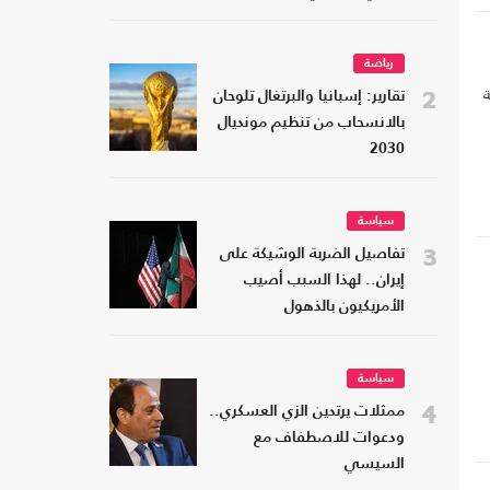
رياضة
ة
2
تقارير: إسبانيا والبرتغال تلوحان
بالانسحاب من تنظيم مونديال
2030
سياسة
3
تفاصيل الضربة الوشيكة على
إيران.. لهذا السبب أصيب
الأمريكيون بالذهول
سياسة
4
ممثلات يرتدين الزي العسكري..
ودعوات للاصطفاف مع
السيسي