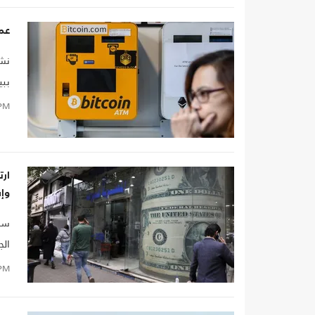
عمل
نشر
ببي
بيت
PM
حقق
ال
ارت
وإ
سلط
الج
PM