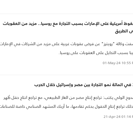
ط أمريكية على الإمارات بسبب التجارة مع روسيا.. مزيد من العقوبات
ى الطريق
ت وكالة "رويترز" عن فرض عقوبات غربية على مزيد من الشركات في الإمارات
با بسبب التحايل على العقوبات على روسيا.
01-May-24
10:55 
 الحرب
وح الولي يكتب: تراجع إنتاج مصر من الغاز الطبيعي، مع تراجع انتاج حقل ظُهر
لك تراجع إنتاج الحقول بحكم تقادمها، ما أربك المشهد الصناعي خاصة للصناعات
ي تعتمد على الغاز الطبيعي كمادة خام مثل صناعة الأسمدة، كما أنه تسبب في
21-Apr-24
01:14 
طاع الكهرباء لمدة ساعتين يوميا عن المنازل المصرية..