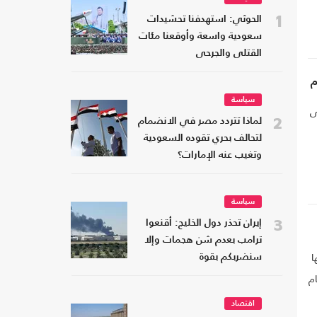
1
الحوثي: استهدفنا تحشيدات
سعودية واسعة وأوقعنا مئات
القتلى والجرحى
يار دولار، تمثل نسبة 10.4 في
م
سياسة
تماني لتركيا من "B" إلى
2
لماذا تتردد مصر في الانضمام
لتحالف بحري تقوده السعودية
وتغيب عنه الإمارات؟
سياسة
3
إيران تحذر دول الخليج: أقنعوا
ترامب بعدم شن هجمات وإلا
ا
سنضربكم بقوة
م
اقتصاد