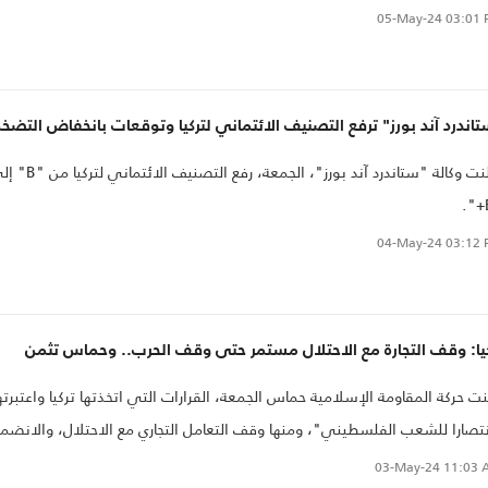
ان غزة من قبل كل تلك الأطراف، إلا أنه عادة ما تأتي المحن بالفرص أيضا، فها
05-May-24
03:01 
منظمة التجارة العالمية تعلن بيانات التجارة السلعية لدول العالم في العام
اضي، والتي تضمنت بلوغ قيمة واردات الدول الأعضاء في منظمة التعاون
الإسلامي السبع والخمسين، نحو تريليونين و526 مل
اندرد آند بورز" ترفع التصنيف الائتماني لتركيا وتوقعات بانخفاض التضخ
ائة من مجمل الواردات الدولية في العام الماضي
أعلنت وكالة "ستاندرد آند بورز"، الجمعة، رفع التصنيف الائ
04-May-24
03:12 
يا: وقف التجارة مع الاحتلال مستمر حتى وقف الحرب.. وحماس تثمن
ت حركة المقاومة الإسلامية حماس الجمعة، القرارات التي اتخذتها تركيا واعتبرته
تصارا للشعب الفلسطيني"، ومنها وقف التعامل التجاري مع الاحتلال، والانضما
وى "الإبادة الجماعية" ضد تل أبيب أمام محكمة العدل الدولية.
03-May-24
11:03 