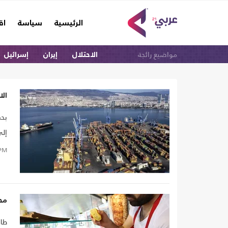
(current)
الرئيسية
سياسة
اق
مواضيع رائجة
الاحتلال
إيران
إسرائيل
الا
إلى
PM
مطا
طال