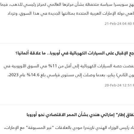
هج سويسرا سياسة متحفظة بشأن مركزها العالمي كمركز رئيسي للذهب، فيما
اهي دولة الإمارات العربية المتحدة بمكانتها الجديدة في هذا السوق، وتزداد
نافسة بين البلدين شراسة، بحسب تقرير لهيئة الإذاعة السويسرية "سويس
21-Feb-24
04:40 
و".
جع الإقبال على السيارات الكهربائية في أوروبا.. ما علاقة ألمانيا؟
انخفضت حصة السيارات الكهربائية إلى أقل من 11% في السوق الأوروبية في
كانون الثاني/ يناير، بعدما وصلت إلى مستوى قياسي بلغ 14.6% عام 2023،
ب أرقام نشرتها الثلاثاء جمعية مصنّعي السيارات الأوروبية..
20-Feb-24
12:51 
فاق إطار" إماراتي هندي بشأن الممر الاقتصادي نحو أوروبا
د رئيس الوزراء الهندي ناريندرا مودي بالعلاقات "غير المسبوقة" مع الإمارات،