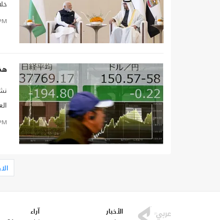
خلا
فيم
PM
أور
هذه
نشر
الع
PM
الا
الأخبار
آراء