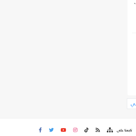
،
لي
تابعنا على