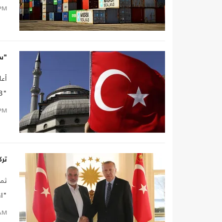
وسك
PM
هي 
الم
"ست
الم
"B+".
PM
ترك
ثمن
"ان
لدع
AM