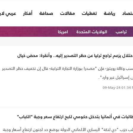
تصاد
رياضة
تغطيات
مقالات
صحافة
أفكار
عربي لا
ترامب
الولايات المتحدة
امريكا
حتلال يزعم تراجع تركيا عن حظر التصدير إليه.. وأنقرة: محض خيال
بحسب وكالة رويترز٬ فإن "مصدرا بوزارة التجارة التركية٬ قال إن تخفيف حظر التصدير
 إسرائيل غير وارد".
09-May-24
01:34 
لبات في ألمانيا بتدخل حكومي لكبح ارتفاع سعر وجبة "الكباب"
ب حزب "دي لنكة" اليساري الألماني الدولة بوضع حد لجنون ارتفاع أسعار وجبة