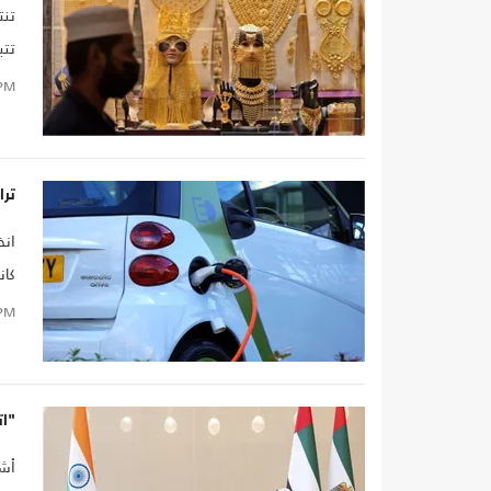
تنت
تتب
الم
PM
إنف
ترا
بحس
PM
"ات
أشا