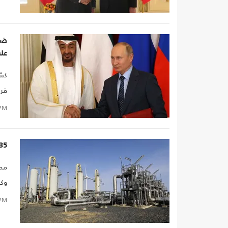
ضغو
عل
كشف
قري
PM
35 في المائة نمو التجارة بين مصر وإسرائيل خلال
ممد
وكذ
الت
PM
انق