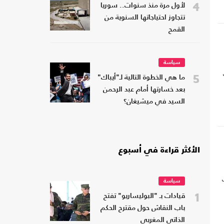
4
لأول مرة منذ سنوات.. سوريا
تتجاوز احتياجاتها السنوية من
القمح
سياسة
5
ما هي الخطوة التالية لـ"أيباك"
بعد خسارتها أمام عبد الرحمن
السيد في ميشيغان؟
الأكثر قراءة في أسبوع
سياسة
1
قيادات بـ "البوليساريو" تفتح
باب النقاش حول مقترح الحكم
الذاتي المغربي