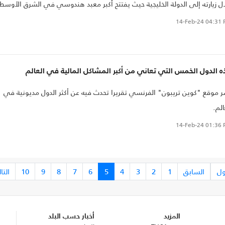
ل زيارته إلى الدولة الخليجية حيث يفتتح أكبر معبد هندوسي في الشرق الأوسط
ا اتفق الطرفان على العمل المشترك بشأن الطريق البري الواصل من الهند إلى
14-Feb-24
04:31 
وبا عبر الشرق الأوسط.
 الدول الخمس التي تعاني من أكبر المشاكل المالية في العالم
 موقع "كوين تريبون" الفرنسي تقريرا تحدث فيه عن أكثر الدول مديونية في
الم.
14-Feb-24
01:36 
ول
السابق
1
2
3
4
5
6
7
8
9
10
التا
المزيد
أخبار حسب البلد