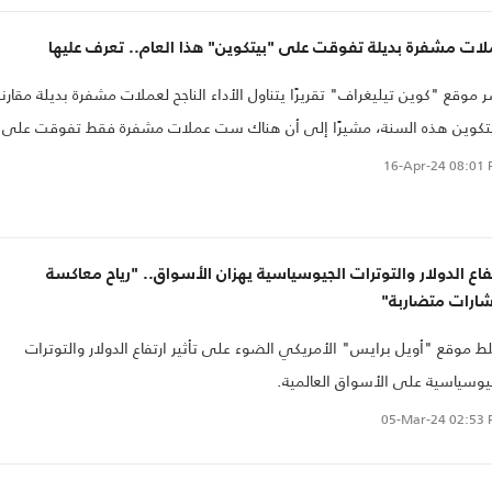
ات مشفرة بديلة تفوقت على "بيتكوين" هذا العام.. تعرف عليها
 موقع "كوين تيليغراف" تقريرًا يتناول الأداء الناجح لعملات مشفرة بديلة مقارن
تكوين هذه السنة، مشيرًا إلى أن هناك ست عملات مشفرة فقط تفوقت على
كوين من حيث الأداء خلال هذه السنة، مؤكدًا أن هذه العملات المشفرة قد
16-Apr-24
08:01 
ت مكاسب أكبر من البيتكوين خلال فترة زمنية محددة، مما يوضح ازدهارها في
سوق.
فاع الدولار والتوترات الجيوسياسية يهزان الأسواق.. "رياح معاكسة
شارات متضاربة"
 موقع "أويل برايس" الأمريكي الضوء على تأثير ارتفاع الدولار والتوترات
يوسياسية على الأسواق العالمية.
05-Mar-24
02:53 