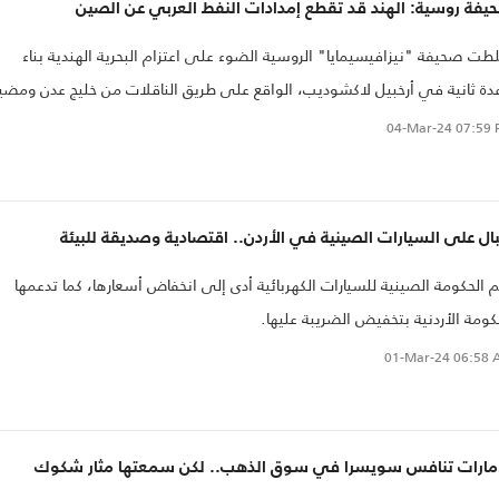
يفة روسية: الهند قد تقطع إمدادات النفط العربي عن الصين
ت صحيفة "نيزافيسيمايا" الروسية الضوء على اعتزام البحرية الهندية بناء
دة ثانية في أرخبيل لاكشوديب، الواقع على طريق الناقلات من خليج عدن ومضي
ز إلى مضيق ملقا.
04-Mar-24
07:59 
ال على السيارات الصينية في الأردن.. اقتصادية وصديقة للبيئة
 الحكومة الصينية للسيارات الكهربائية أدى إلى انخفاض أسعارها، كما تدعمها
كومة الأردنية بتخفيض الضريبة عليها.
01-Mar-24
06:58 
إمارات تنافس سويسرا في سوق الذهب.. لكن سمعتها مثار شكوك