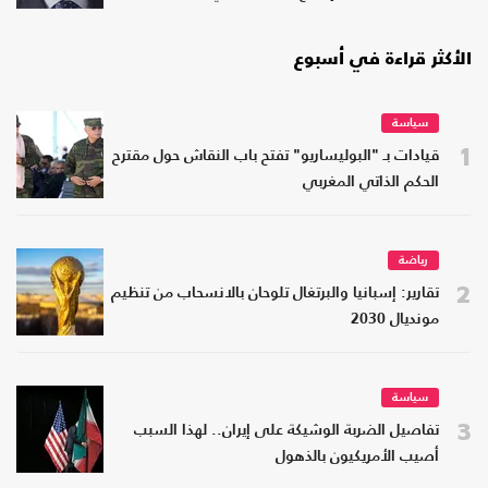
الأكثر قراءة في أسبوع
سياسة
1
قيادات بـ "البوليساريو" تفتح باب النقاش حول مقترح
الحكم الذاتي المغربي
رياضة
2
تقارير: إسبانيا والبرتغال تلوحان بالانسحاب من تنظيم
مونديال 2030
سياسة
3
تفاصيل الضربة الوشيكة على إيران.. لهذا السبب
أصيب الأمريكيون بالذهول