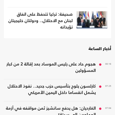
صحيفة: تركيا تتحفظ على اتفاق
لبنان مع الاحتلال.. ودولتان خليجيتان
تؤيدانه
أخبار الساعة
08:16
هجوم حاد على رئيس الموساد بعد إقالة 2 من كبار
المسؤولين
07:25
كارلسون يلوح بتأسيس حزب جديد.. نفوذ الاحتلال
يشعل انقساما داخل اليمين الأمريكي
07:04
الغارديان: هل يدفع سانشيز ثمن مواقفه في أزمة
المهاجرين إلى سبتة؟