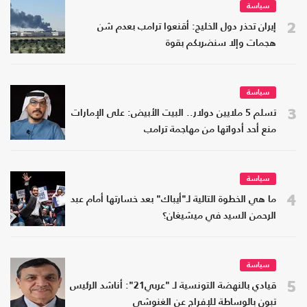
سياسة
2
إيران تحذر دول الخليج: أقنعوا ترامب بعدم شن
هجمات وإلا سنضربكم بقوة
سياسة
3
تسلم 5 ملايين دولار.. البيت الأبيض: على الإمارات
منع أحد أدواتها من مهاجمة ترامب
سياسة
4
ما هي الخطوة التالية لـ"أيباك" بعد خسارتها أمام عبد
الرحمن السيد في ميشيغان؟
سياسة
5
قيادي بالنهضة التونسية لـ "عربي21": أناشد الرئيس
تبون بالوساطة للإفراج عن الغنوشي