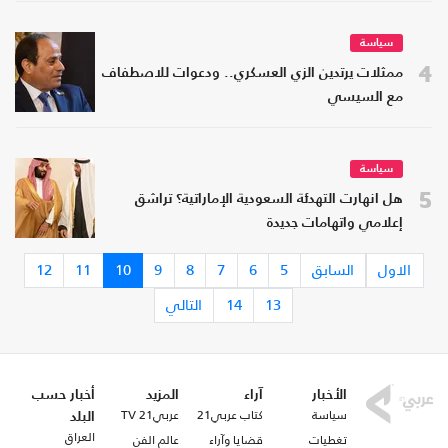
سياسة
4
ممثلات يرتدين الزي العسكري.. ودعوات للاصطفاف
مع السيسي
سياسة
5
هل انهارت التهدئة السعودية الإماراتية؟ تراشق
إعلامي واتهامات جديدة
الاول
السابق
5
6
7
8
9
10
11
12
13
14
التالي
الأخبار
آراء
المزيد
أخبار حسب
سياسة
كتاب عربي21
عربي21 TV
البلد
العراق
تغطيات
قضايا وآراء
عالم الفن