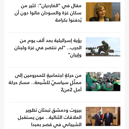
مقال في "الغارديان": كثير من
سكان غزة والسودان ماتوا دون أن
يُدفنوا بكرامة
رؤية إسرائيلية بعد ألف يوم من
الحرب.. "لم ننتصر في غزة ولبنان
وإيران"
من حركةٍ اجتماعيةٍ للمحرومين إلى
ممثّلٍ سياسيّ للشّيعة.. مسار حركة
أمل 2من2
بيروت ودمشق تبحثان تطوير
العلاقات الثنائية.. عون يستقبل
الشيباني في قصر بعبدا