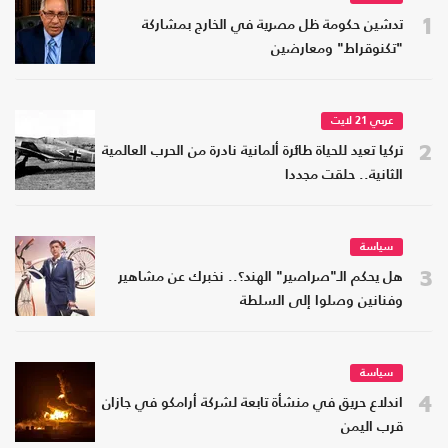
1
تدشين حكومة ظل مصرية في الخارج بمشاركة
"تكنوقراط" ومعارضين
عربي 21 لايت
2
تركيا تعيد للحياة طائرة ألمانية نادرة من الحرب العالمية
الثانية.. حلقت مجددا
سياسة
3
هل يحكم الـ"صراصير" الهند؟.. نخبرك عن مشاهير
وفنانين وصلوا إلى السلطة
سياسة
4
اندلاع حريق في منشأة تابعة لشركة أرامكو في جازان
قرب اليمن