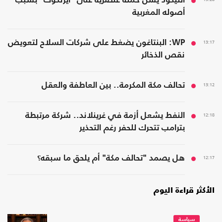
الليكود يشن حملة عنصرية على "آيزنكوت" بسبب
أصوله المغربية
13:17
WP: البنتاغون يضغط على شركات السلاح لتعويض
نقص الذخائر
13:12
تحالف مكة المكرمة.. بين العاطفة والعقل
12:18
النفط يشعل أزمة في غرينلاند.. شركة مرتبطة
بترامب تتحرك للحفر رغم التحذير
12:17
هل يصمد "تحالف مكة" أم يلحق ما سبقه؟
الأكثر قراءة اليوم
سياسة