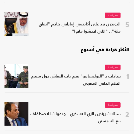
سياسة
5
التويجري يرد على أكاديمي إماراتي هاجم "اتفاق
مكة".. "اللي اختشوا ماتوا"
الأكثر قراءة في أسبوع
سياسة
1
قيادات بـ "البوليساريو" تفتح باب النقاش حول مقترح
الحكم الذاتي المغربي
سياسة
2
ممثلات يرتدين الزي العسكري.. ودعوات للاصطفاف
مع السيسي