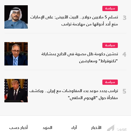
سياسة
3
تسلم 5 ملايين دولار.. البيت الأبيض: على الإمارات
منع أحد أدواتها من مهاجمة ترامب
سياسة
4
تدشين حكومة ظل مصرية في الخارج بمشاركة
"تكنوقراط" ومعارضين
سياسة
5
ترامب يحدد موعد بدء المفاوضات مع إيران.. ويكشف
مفاجأة حول "الهجوم الملغي"
الأخبار
آراء
المزيد
أخبار حسب