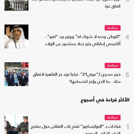
اتفاق غزة
سياسة
4
"للوطن وحده لا شريك له" ووزير يرد "كفو"..
أكاديمي إماراتي يثير جدلا بمنشور عن الولاء
سياسة
5
خبير مصري لـ"عربي21": تركيا تريد جر القاهرة لاتفاق
مكة.. ما الذي يؤخر انضمامها؟
الأكثر قراءة في أسبوع
سياسة
1
قيادات بـ "البوليساريو" تفتح باب النقاش حول مقترح
الحكم الذاتي المغربي