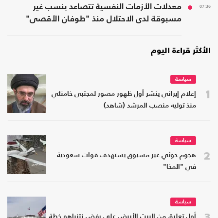
07:36
معدلات الأزمات النفسية تتصاعد بنسب غير
مسبوقة لدى الاحتلال منذ "طوفان الأقصى"
الأكثر قراءة اليوم
سياسة
1
إعلام إيراني ينشر أول ظهور مصور لمجتبى خامنئي
منذ توليه منصب المرشد (شاهد)
سياسة
2
هجوم حوثي غير مسبوق يستهدف قوات سعودية
في "المخا"
سياسة
3
أول تعليق من البيت الأبيض على رفض نتنياهو خطة