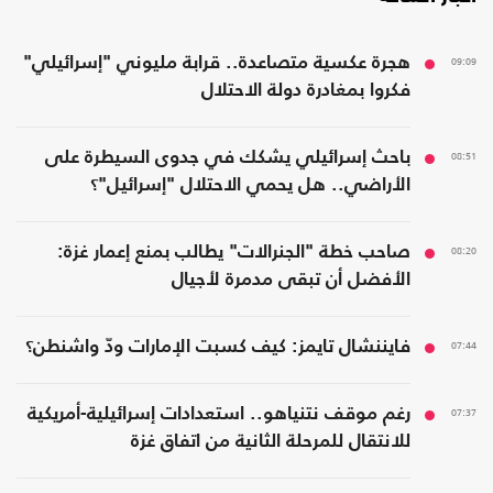
09:09
هجرة عكسية متصاعدة.. قرابة مليوني "إسرائيلي"
فكروا بمغادرة دولة الاحتلال
08:51
باحث إسرائيلي يشكك في جدوى السيطرة على
الأراضي.. هل يحمي الاحتلال "إسرائيل"؟
08:20
صاحب خطة "الجنرالات" يطالب بمنع إعمار غزة:
الأفضل أن تبقى مدمرة لأجيال
07:44
فايننشال تايمز: كيف كسبت الإمارات ودّ واشنطن؟
07:37
رغم موقف نتنياهو.. استعدادات إسرائيلية-أمريكية
للانتقال للمرحلة الثانية من اتفاق غزة