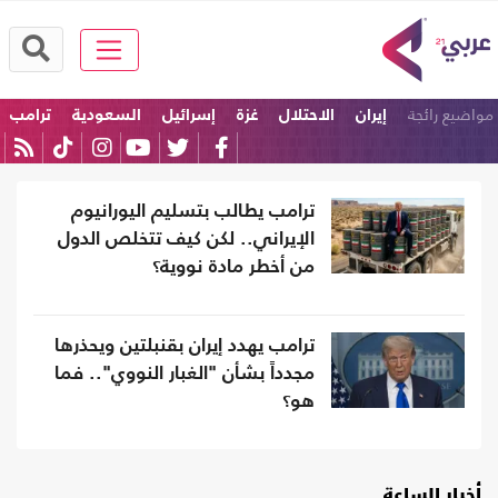
مواضيع رائجة
إيران
الاحتلال
غزة
إسرائيل
السعودية
ترامب
ترامب يطالب بتسليم اليورانيوم
الإيراني.. لكن كيف تتخلص الدول
من أخطر مادة نووية؟
ترامب يهدد إيران بقنبلتين ويحذرها
مجدداً بشأن "الغبار النووي".. فما
هو؟
أخبار الساعة