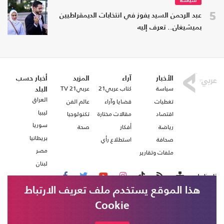
سياسة
5
عبد الرحمن السيد يفوز في انتخابات الديمقراطيين
بميشيغان.. تعرف إليه
الأخبار
آراء
المزيد
أخبار حسب
سياسة
كتاب عربي21
عربي21 TV
البلد
العراق
تغطيات
قضايا وآراء
عالم الفن
ليبيا
اقتصاد
مقالات مختارة
تكنولوجيا
سوريا
رياضة
أفكار
صحة
بريطانيا
صحافة
استطلاع رأي
مصر
ملفات وتقارير
لبنان
تابعنا على
هذا الموقع يستخدم ملف تعريف الارتباط
Cookie
من نحن
اتصل بنا