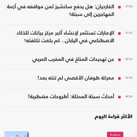
07:04
الغارديان: هل يدفع سانشيز ثمن مواقفه في أزمة
المهاجرين إلى سبتة؟
07:02
الإمارات تستثمر لإنشاء أكبر مركز بيانات للذكاء
الاصطناعي في اليابان.. كم بلغت تكلفته؟
05:22
عن تهديدات المناخ في المغرب العربي
04:59
معركة طوفان الأقصى لم تنته بعد!
04:56
أحداث سبتة المحتلة: أطروحات مضطربة!
الأكثر قراءة اليوم
سياسة