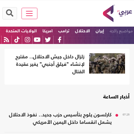
مواضيع رائجة
إيران
الاحتلال
ترامب
امريكا
الولايات المتحدة
إسرائيل
زلزال داخل جيش الاحتلال.. مقترح
لإنشاء "فيلق أجنبي" يغير عقيدة
القتال
أخبار الساعة
07:25
كارلسون يلوح بتأسيس حزب جديد.. نفوذ الاحتلال
يشعل انقساما داخل اليمين الأمريكي