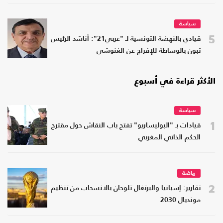
سياسة
5
قيادي بالنهضة التونسية لـ "عربي21": أناشد الرئيس
تبون بالوساطة للإفراج عن الغنوشي
الأكثر قراءة في أسبوع
سياسة
1
قيادات بـ "البوليساريو" تفتح باب النقاش حول مقترح
الحكم الذاتي المغربي
رياضة
2
تقارير: إسبانيا والبرتغال تلوحان بالانسحاب من تنظيم
مونديال 2030