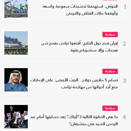
1
الحوثي: استهدفنا تحشيدات سعودية واسعة
وأوقعنا مئات القتلى والجرحى
سياسة
2
إيران تحذر دول الخليج: أقنعوا ترامب بعدم شن
هجمات وإلا سنضربكم بقوة
سياسة
3
تسلم 5 ملايين دولار.. البيت الأبيض: على الإمارات
منع أحد أدواتها من مهاجمة ترامب
سياسة
4
ما هي الخطوة التالية لـ"أيباك" بعد خسارتها أمام عبد
الرحمن السيد في ميشيغان؟