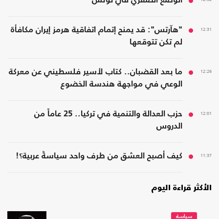
الوضع الصفري في تونس
12:31
"هآرتس": قد يمنح إتمام اتفاقية هرمز إيران مكافأة
لم تكن تتوقعها
12:26
ما بعد القضبان.. كتاب لأسير فلسطيني عن معركة
الوعي في مواجهة هندسة الخضوع
12:01
حزب العدالة والتنمية في تركيا.. 25 عاماً من
الدروس
11:37
كيف أصبح العشق من طرف واحد سياسةً عربية؟!
الأكثر قراءة اليوم
سياسة