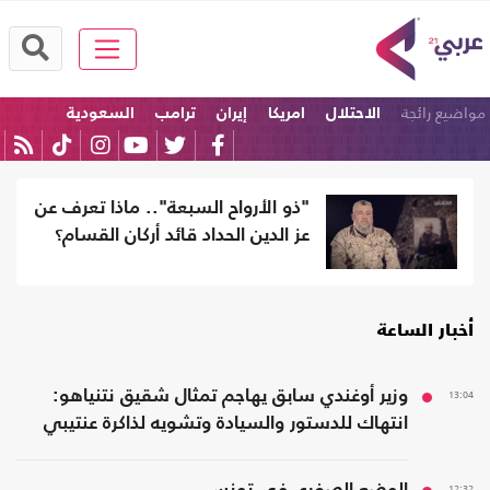
مواضيع رائجة
الاحتلال
امريكا
إيران
ترامب
السعودية
الولايات المتحدة
"ذو الأرواح السبعة".. ماذا تعرف عن
عز الدين الحداد قائد أركان القسام؟
أخبار الساعة
13:04
وزير أوغندي سابق يهاجم تمثال شقيق نتنياهو:
انتهاك للدستور والسيادة وتشويه لذاكرة عنتيبي
12:32