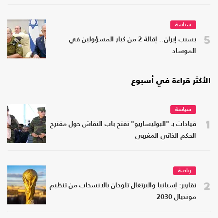
سياسة
5
بسبب إيران.. إقالة 2 من كبار المسؤولين في
الموساد
الأكثر قراءة في أسبوع
سياسة
1
قيادات بـ "البوليساريو" تفتح باب النقاش حول مقترح
الحكم الذاتي المغربي
رياضة
2
تقارير: إسبانيا والبرتغال تلوحان بالانسحاب من تنظيم
مونديال 2030