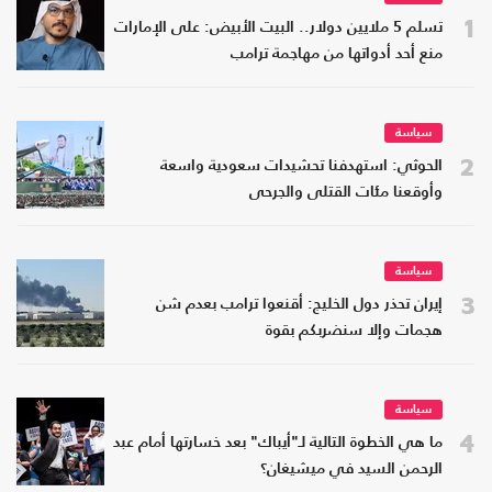
1
تسلم 5 ملايين دولار.. البيت الأبيض: على الإمارات
منع أحد أدواتها من مهاجمة ترامب
سياسة
2
الحوثي: استهدفنا تحشيدات سعودية واسعة
وأوقعنا مئات القتلى والجرحى
سياسة
3
إيران تحذر دول الخليج: أقنعوا ترامب بعدم شن
هجمات وإلا سنضربكم بقوة
سياسة
4
ما هي الخطوة التالية لـ"أيباك" بعد خسارتها أمام عبد
الرحمن السيد في ميشيغان؟