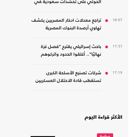
الحوثي على تحشدات سعودية في
اليمن
18:07
تراجع معدلات ادخار المصريين يكشف
تهاوي أرصدة البنوك المصرية
17:37
باحث إسرائيلي يقترح "فصل غزة
نهائيًا".. أغلقوا الحدود واتركوهم
لمصر
17:19
شركات تصنيع الأسلحة الكبرى
تستقطب قادة الاحتلال العسكريين
والأمنيين للعمل معها
الأكثر قراءة اليوم
سياسة