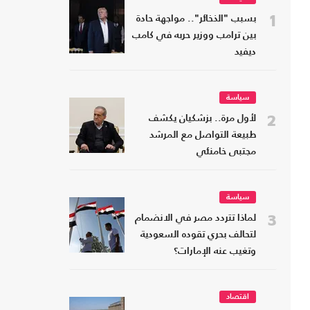
1
بسبب "الذخائر".. مواجهة حادة
بين ترامب ووزير حربه في كامب
ديفيد
سياسة
2
لأول مرة.. بزشكيان يكشف
طبيعة التواصل مع المرشد
مجتبى خامنئي
سياسة
3
لماذا تتردد مصر في الانضمام
لتحالف بحري تقوده السعودية
وتغيب عنه الإمارات؟
اقتصاد