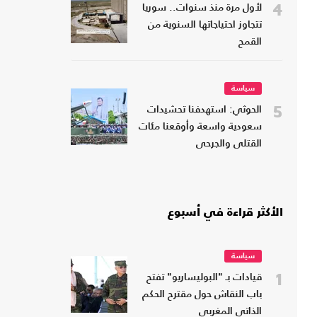
4
لأول مرة منذ سنوات.. سوريا
تتجاوز احتياجاتها السنوية من
القمح
سياسة
5
الحوثي: استهدفنا تحشيدات
سعودية واسعة وأوقعنا مئات
القتلى والجرحى
الأكثر قراءة في أسبوع
سياسة
1
قيادات بـ "البوليساريو" تفتح
باب النقاش حول مقترح الحكم
الذاتي المغربي