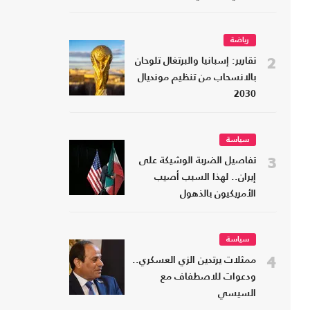
رياضة
2
تقارير: إسبانيا والبرتغال تلوحان
بالانسحاب من تنظيم مونديال
2030
سياسة
3
تفاصيل الضربة الوشيكة على
إيران.. لهذا السبب أصيب
الأمريكيون بالذهول
سياسة
4
ممثلات يرتدين الزي العسكري..
ودعوات للاصطفاف مع
السيسي