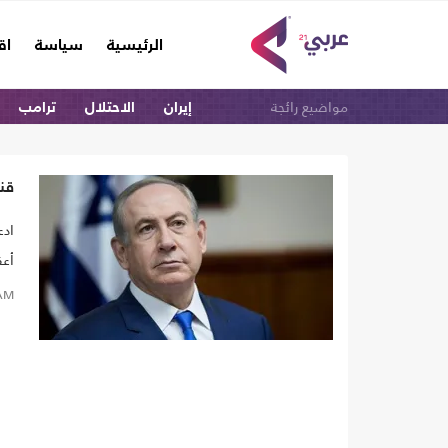
(current)
الرئيسية
سياسة
اق
مواضيع رائجة
إيران
الاحتلال
ترامب
قنا
ادع
أعق
ظب
AM