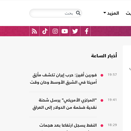
يت
المزيد
أخبار الساعة
19:57
فورين أفيرز: حرب إيران تكشف مأزق
أمريكا في الشرق الأوسط وحان وقت
الانسحاب
19:41
"المركزي الأمريكي" يرسل شحنة
نقدية ضخمة من الدولار إلى العراق
18:29
النفط يسجل ارتفاعا بعد هجمات