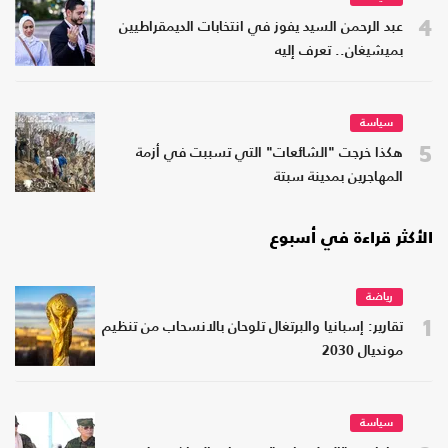
4
عبد الرحمن السيد يفوز في انتخابات الديمقراطيين
بميشيغان.. تعرف إليه
سياسة
5
هكذا خرجت "الشائعات" التي تسببت في أزمة
المهاجرين بمدينة سبتة
الأكثر قراءة في أسبوع
رياضة
1
تقارير: إسبانيا والبرتغال تلوحان بالانسحاب من تنظيم
مونديال 2030
سياسة