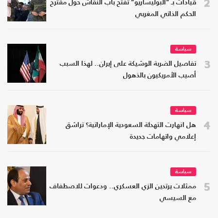
2
قيادات بـ "البوليساريو" تفتح باب النقاش حول مقترح
الحكم الذاتي المغربي
سياسة
3
تفاصيل الضربة الوشيكة على إيران.. لهذا السبب
أصيب الأمريكيون بالذهول
سياسة
4
هل انهارت التهدئة السعودية الإماراتية؟ تراشق
إعلامي واتهامات جديدة
سياسة
5
ممثلات يرتدين الزي العسكري.. ودعوات للاصطفاف
مع السيسي