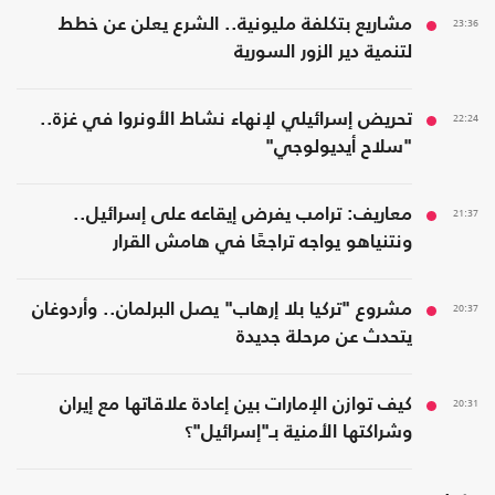
23:36
مشاريع بتكلفة مليونية.. الشرع يعلن عن خطط
لتنمية دير الزور السورية
22:24
تحريض إسرائيلي لإنهاء نشاط الأونروا في غزة..
"سلاح أيديولوجي"
21:37
معاريف: ترامب يفرض إيقاعه على إسرائيل..
ونتنياهو يواجه تراجعًا في هامش القرار
20:37
مشروع "تركيا بلا إرهاب" يصل البرلمان.. وأردوغان
يتحدث عن مرحلة جديدة
20:31
كيف توازن الإمارات بين إعادة علاقاتها مع إيران
وشراكتها الأمنية بـ"إسرائيل"؟