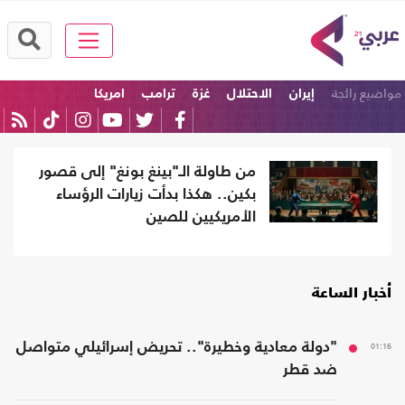
مواضيع رائجة
إيران
الاحتلال
غزة
ترامب
امريكا
الولايات المتحدة
من طاولة الـ"بينغ بونغ" إلى قصور
بكين.. هكذا بدأت زيارات الرؤساء
الأمريكيين للصين
أخبار الساعة
01:16
"دولة معادية وخطيرة".. تحريض إسرائيلي متواصل
ضد قطر