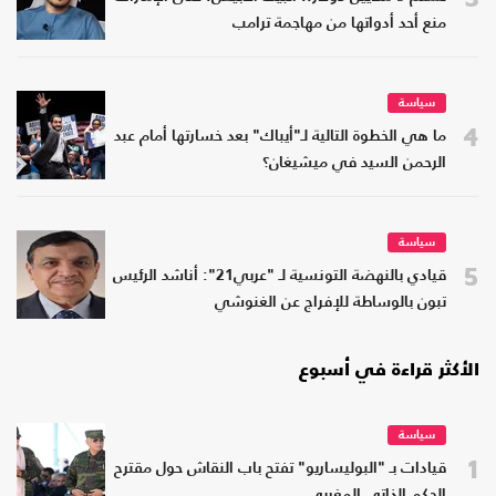
منع أحد أدواتها من مهاجمة ترامب
سياسة
4
ما هي الخطوة التالية لـ"أيباك" بعد خسارتها أمام عبد
الرحمن السيد في ميشيغان؟
سياسة
5
قيادي بالنهضة التونسية لـ "عربي21": أناشد الرئيس
تبون بالوساطة للإفراج عن الغنوشي
الأكثر قراءة في أسبوع
سياسة
1
قيادات بـ "البوليساريو" تفتح باب النقاش حول مقترح
الحكم الذاتي المغربي