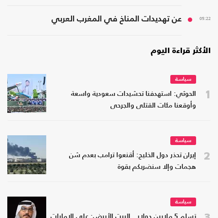
05:22
عن تهديدات المناخ في المغرب العربي
الأكثر قراءة اليوم
سياسة
1
الحوثي: استهدفنا تحشيدات سعودية واسعة
وأوقعنا مئات القتلى والجرحى
سياسة
2
إيران تحذر دول الخليج: أقنعوا ترامب بعدم شن
هجمات وإلا سنضربكم بقوة
سياسة
3
تسلم 5 ملايين دولار.. البيت الأبيض: على الإمارات