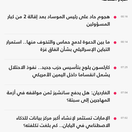
08:16
هجوم حاد على رئيس الموساد بعد إقالة 2 من كبار
المسؤولين
08:14
ما بين الدعوة لدمج حماس والتخوف منها.. استمرار
التباين الإسرائيلي بشأن اتفاق غزة
07:25
كارلسون يلوح بتأسيس حزب جديد.. نفوذ الاحتلال
يشعل انقساما داخل اليمين الأمريكي
07:04
الغارديان: هل يدفع سانشيز ثمن مواقفه في أزمة
المهاجرين إلى سبتة؟
07:02
الإمارات تستثمر لإنشاء أكبر مركز بيانات للذكاء
الاصطناعي في اليابان.. كم بلغت تكلفته؟