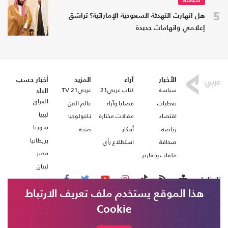
سياسة
5
هل انهارت التهدئة السعودية الإماراتية؟ تراشق
إعلامي واتهامات جديدة
الأخبار
آراء
المزيد
أخبار حسب
سياسة
كتاب عربي21
عربي21 TV
البلد
العراق
تغطيات
قضايا وآراء
عالم الفن
ليبيا
اقتصاد
مقالات مختارة
تكنولوجيا
سوريا
رياضة
أفكار
صحة
بريطانيا
صحافة
استطلاع رأي
مصر
ملفات وتقارير
لبنان
تابعنا على
هذا الموقع يستخدم ملف تعريف الارتباط
Cookie
من نحن
اتصل بنا