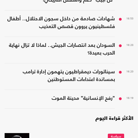
"تل أبيب" دعم واشنطن التاريخي؟
16:53
شهادات صادمة من داخل سجون الاحتلال.. أطفال
فلسطينيون يروون قصص التعذيب
16:28
السودان بعد انتصارات الجيش.. لماذا لا تزال نهاية
الحرب بعيدة؟
16:20
سيناتورات ديمقراطيون يتهمون إدارة ترامب
بمساندة اعتداءات المستوطنين
16:19
"رفح الإنسانية" مدينة الموت
الأكثر قراءة اليوم
سياسة