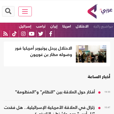
مواضيع رائجة
الاحتلال
امريكا
إيران
ترامب
إسرائيل
السعودية
الاحتلال يرحل يوتيوبر أمريكيا فور
وصوله مطار بن غوريون
أخبار الساعة
19:33
أفكار حول العلاقة بين "النظام" و"المنظومة"
18:47
زلزال في العلاقة الأمريكية الإسرائيلية.. هل فقدت