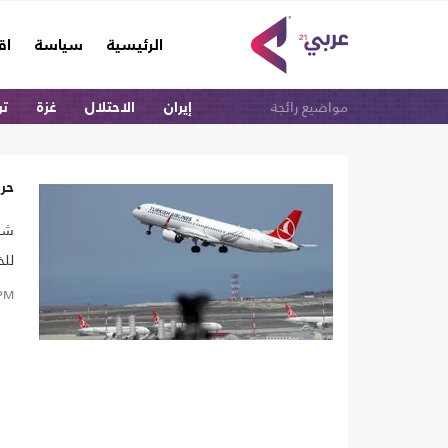
(current)
الرئيسية
سياسة
اق
مواضيع رائجة
إيران
الاحتلال
غزة
تر
حريق
شهد
للخ
PM