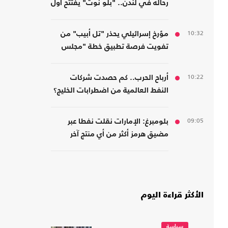
رحاله في لندن.. "بلو نوت" يفتتح أول
فرع بريطاني
10:32
مؤرخ إسرائيلي يحذر "تل أبيب" من
تفويت فرصة تطبيق خطة "مجلس
السلام" في غزة
10:22
أرباح الحرب.. كم حصدت شركات
النفط العالمية من اضطرابات الخليج؟
09:05
بلومبرغ: الإمارات نقلت نفطا عبر
مضيق هرمز أكثر من أي منتج آخر
الأكثر قراءة اليوم
سياسة