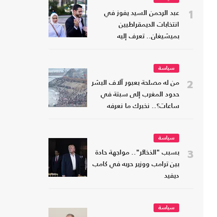
1
عبد الرحمن السيد يفوز في
انتخابات الديمقراطيين
بميشيغان.. تعرف إليه
سياسة
2
من له مصلحة بعبور آلاف البشر
حدود المغرب إلى سبتة في
ساعات؟.. نخبرك ما نعرفه
سياسة
3
بسبب "الذخائر".. مواجهة حادة
بين ترامب ووزير حربه في كامب
ديفيد
سياسة