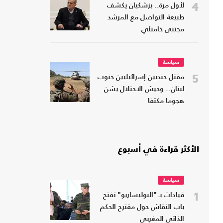
4
لأول مرة.. بزشكيان يكشف
طبيعة التواصل مع المرشد
مجتبى خامنئي
سياسة
5
مقتل جنديين إسرائيليين جنوب
لبنان.. وجيش الاحتلال يشن
هجوما مكثفا
الأكثر قراءة في أسبوع
سياسة
1
قيادات بـ "البوليساريو" تفتح
باب النقاش حول مقترح الحكم
الذاتي المغربي