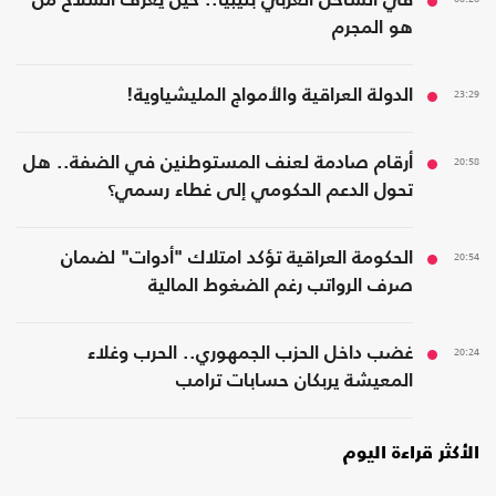
في الساحل الغربي بليبيا.. حين يعرّف السلاح من
هو المجرم
23:29
الدولة العراقية والأمواج المليشياوية!
20:58
أرقام صادمة لعنف المستوطنين في الضفة.. هل
تحول الدعم الحكومي إلى غطاء رسمي؟
20:54
الحكومة العراقية تؤكد امتلاك "أدوات" لضمان
صرف الرواتب رغم الضغوط المالية
20:24
غضب داخل الحزب الجمهوري.. الحرب وغلاء
المعيشة يربكان حسابات ترامب
الأكثر قراءة اليوم