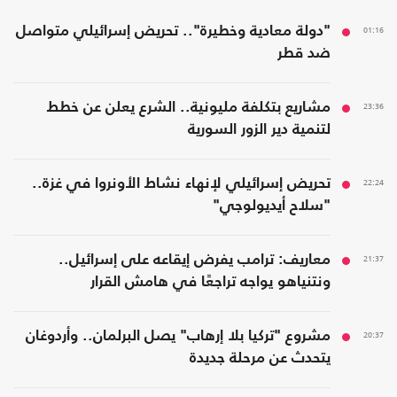
01:16
"دولة معادية وخطيرة".. تحريض إسرائيلي متواصل
ضد قطر
23:36
مشاريع بتكلفة مليونية.. الشرع يعلن عن خطط
لتنمية دير الزور السورية
22:24
تحريض إسرائيلي لإنهاء نشاط الأونروا في غزة..
"سلاح أيديولوجي"
21:37
معاريف: ترامب يفرض إيقاعه على إسرائيل..
ونتنياهو يواجه تراجعًا في هامش القرار
20:37
مشروع "تركيا بلا إرهاب" يصل البرلمان.. وأردوغان
يتحدث عن مرحلة جديدة