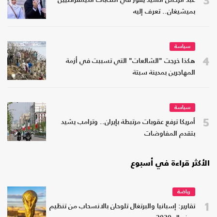
عبد الرحمن السيد يفوز في انتخابات الديمقراطيين
بميشيغان.. تعرف إليه
سياسة
4
هكذا خرجت "الشائعات" التي تسببت في أزمة
المهاجرين بمدينة سبتة
سياسة
5
أمريكا ترفع عقوبات مرتبطة بإيران.. وترامب يشيد
بتقدم المفاوضات
الأكثر قراءة في أسبوع
رياضة
1
تقارير: إسبانيا والبرتغال تلوحان بالانسحاب من تنظيم