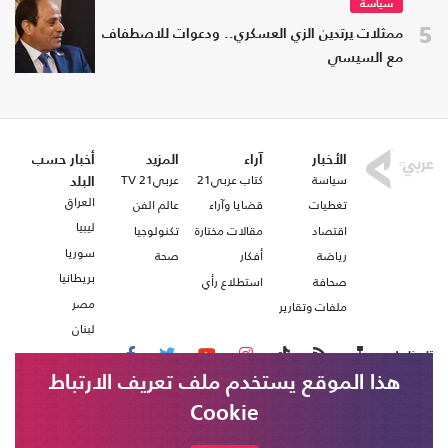
سياسة
5
ممثلات يرتدين الزي العسكري.. ودعوات للاصطفاف
مع السيسي
الأخبار
آراء
المزيد
أخبار حسب
سياسة
كتاب عربي21
عربي21 TV
البلد
العراق
تغطيات
قضايا وآراء
عالم الفن
ليبيا
اقتصاد
مقالات مختارة
تكنولوجيا
سوريا
رياضة
أفكار
صحة
بريطانيا
صحافة
استطلاع رأي
مصر
ملفات وتقارير
لبنان
تابعنا على
هذا الموقع يستخدم ملف تعريف الارتباط
Cookie
من نحن
اتصل بنا