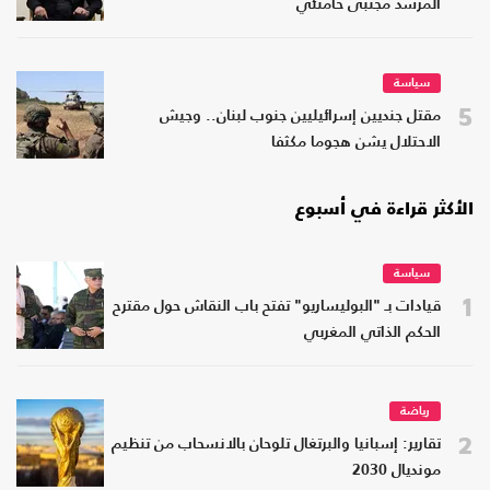
المرشد مجتبى خامنئي
سياسة
5
مقتل جنديين إسرائيليين جنوب لبنان.. وجيش
الاحتلال يشن هجوما مكثفا
الأكثر قراءة في أسبوع
سياسة
1
قيادات بـ "البوليساريو" تفتح باب النقاش حول مقترح
الحكم الذاتي المغربي
رياضة
2
تقارير: إسبانيا والبرتغال تلوحان بالانسحاب من تنظيم
مونديال 2030