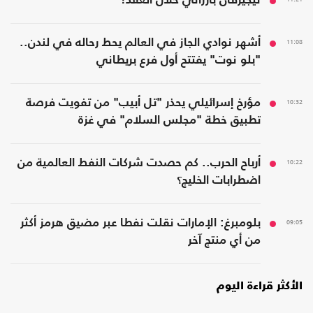
نيجيرفان بارزاني حلال العُقد!
11:08
أشهر نوادي الجاز في العالم يحط رحاله في لندن..
"بلو نوت" يفتتح أول فرع بريطاني
10:32
مؤرخ إسرائيلي يحذر "تل أبيب" من تفويت فرصة
تطبيق خطة "مجلس السلام" في غزة
10:22
أرباح الحرب.. كم حصدت شركات النفط العالمية من
اضطرابات الخليج؟
09:05
بلومبرغ: الإمارات نقلت نفطا عبر مضيق هرمز أكثر
من أي منتج آخر
الأكثر قراءة اليوم