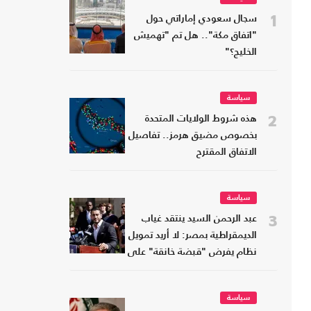
1
سجال سعودي إماراتي حول
"اتفاق مكة".. هل تم "تهميش
الخليج؟"
سياسة
2
هذه شروط الولايات المتحدة
بخصوص مضيق هرمز.. تفاصيل
الاتفاق المقترح
سياسة
3
عبد الرحمن السيد ينتقد غياب
الديمقراطية بمصر: لا أريد تمويل
نظام يفرض "قبضة خانقة" على
شعبه
سياسة