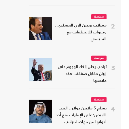
سياسة
2
ممثلات يرتدين الزي العسكري..
ودعوات للاصطفاف مع
السيسي
سياسة
3
ترامب يعلن إلغاء الهجوم على
إيران مقابل صفقة.. هذه
ملامحها
سياسة
4
تسلم 5 ملايين دولار.. البيت
الأبيض: على الإمارات منع أحد
أدواتها من مهاجمة ترامب