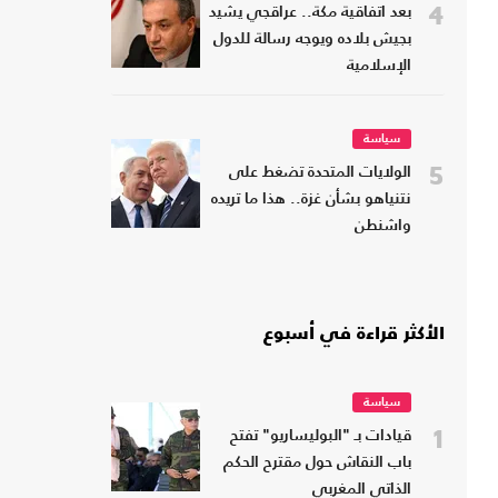
4
بعد اتفاقية مكة.. عراقجي يشيد
بجيش بلاده ويوجه رسالة للدول
الإسلامية
سياسة
5
الولايات المتحدة تضغط على
نتنياهو بشأن غزة.. هذا ما تريده
واشنطن
الأكثر قراءة في أسبوع
سياسة
1
قيادات بـ "البوليساريو" تفتح
باب النقاش حول مقترح الحكم
الذاتي المغربي