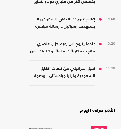
يخصص أكثر من ملياري دولار لتعزيز
إنتاج المعادن الحيوية
14:06
إعلام عبري: : الاتفاق السعودي لا
يستهدف إسرائيل.. رسالة مباشرة
إلى إيران
13:20
عندما يتزوج ابن زعيم حزب عنصري
يتعهد بمحاربة "أسلمة بريطانيا".. من
مسلمة!
11:19
قلق إسرائيلي من تبعات اتفاق
السعودية وتركيا وباكستان.. ودعوة
لتشكيل تحالفات موازية
الأكثر قراءة اليوم
سياسة