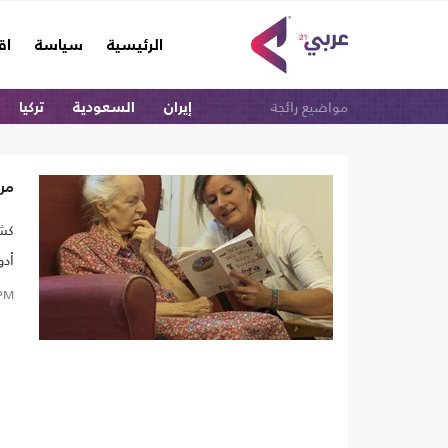
(current)
الرئيسية
سياسة
اق
مواضيع رائجة
إيران
السعودية
تركيا
مرا
كشف
أدو
PM