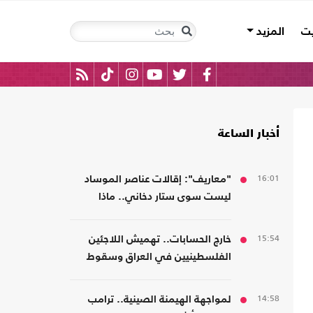
يت
المزيد
أخبار الساعة
16:01
"معاريف": إقالات عناصر الموساد
ليست سوى ستار دخاني.. ماذا
يحدث؟
15:54
خارج الحسابات.. تهميش اللاجئين
الفلسطينيين في العراق وسقوط
المسؤولية المؤسسية
14:58
لمواجهة الهيمنة الصينية.. ترامب