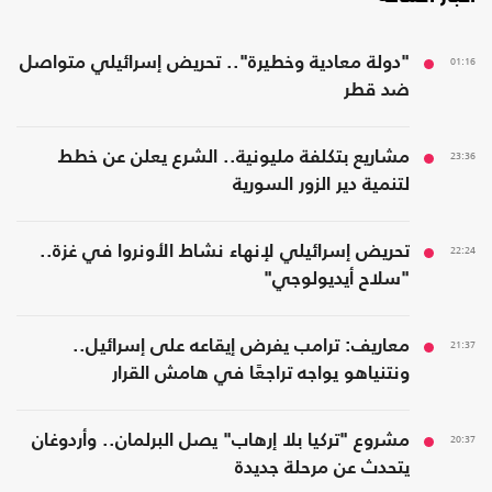
01:16
"دولة معادية وخطيرة".. تحريض إسرائيلي متواصل
ضد قطر
23:36
مشاريع بتكلفة مليونية.. الشرع يعلن عن خطط
لتنمية دير الزور السورية
22:24
تحريض إسرائيلي لإنهاء نشاط الأونروا في غزة..
"سلاح أيديولوجي"
21:37
معاريف: ترامب يفرض إيقاعه على إسرائيل..
ونتنياهو يواجه تراجعًا في هامش القرار
20:37
مشروع "تركيا بلا إرهاب" يصل البرلمان.. وأردوغان
يتحدث عن مرحلة جديدة