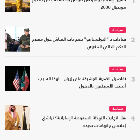
1
تقارير: إسبانيا والبرتغال تلوحان بالانسحاب من تنظيم
مونديال 2030
سياسة
2
قيادات بـ "البوليساريو" تفتح باب النقاش حول مقترح
الحكم الذاتي المغربي
سياسة
3
تفاصيل الضربة الوشيكة على إيران.. لهذا السبب
أصيب الأمريكيون بالذهول
سياسة
4
هل انهارت التهدئة السعودية الإماراتية؟ تراشق
إعلامي واتهامات جديدة