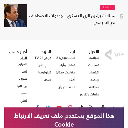
سياسة
5
ممثلات يرتدين الزي العسكري.. ودعوات للاصطفاف
مع السيسي
الأخبار
آراء
المزيد
أخبار حسب
سياسة
كتاب عربي21
عربي21 TV
البلد
العراق
تغطيات
قضايا وآراء
عالم الفن
ليبيا
اقتصاد
مقالات مختارة
تكنولوجيا
سوريا
رياضة
أفكار
صحة
بريطانيا
صحافة
استطلاع رأي
مصر
ملفات وتقارير
لبنان
تابعنا على
هذا الموقع يستخدم ملف تعريف الارتباط
Cookie
من نحن