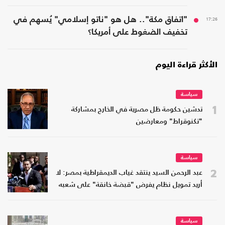
17:26
"اتفاق مكة".. هل هو "ناتو إسلامي" يُسهم في
تخفيف الضغوط على أمريكا؟
الأكثر قراءة اليوم
سياسة
1
تدشين حكومة ظل مصرية في الخارج بمشاركة
"تكنوقراط" ومعارضين
سياسة
2
عبد الرحمن السيد ينتقد غياب الديمقراطية بمصر: لا
أريد تمويل نظام يفرض "قبضة خانقة" على شعبه
سياسة