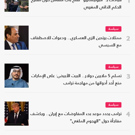
1
قيادات بـ "البوليساريو" تفتح باب النقاش حول مقترح
الحكم الذاتي المغربي
سياسة
2
ممثلات يرتدين الزي العسكري.. ودعوات للاصطفاف
مع السيسي
سياسة
3
تسلم 5 ملايين دولار.. البيت الأبيض: على الإمارات
منع أحد أدواتها من مهاجمة ترامب
سياسة
4
ترامب يحدد موعد بدء المفاوضات مع إيران.. ويكشف
مفاجأة حول "الهجوم الملغي"