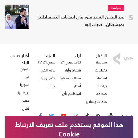
سياسة
5
عبد الرحمن السيد يفوز في انتخابات الديمقراطيين
بميشيغان.. تعرف إليه
الأخبار
آراء
المزيد
أخبار حسب
سياسة
كتاب عربي21
عربي21 TV
البلد
العراق
تغطيات
قضايا وآراء
عالم الفن
ليبيا
اقتصاد
مقالات مختارة
تكنولوجيا
سوريا
رياضة
أفكار
صحة
بريطانيا
صحافة
استطلاع رأي
مصر
ملفات وتقارير
لبنان
تابعنا على
هذا الموقع يستخدم ملف تعريف الارتباط
Cookie
من نحن