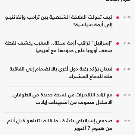
07:20
كيف تحولت العلاقة الشخصية بين ترامب وإنفانتينو
إلى أزمة سياسية؟
21:22
"إسرائيل" تراقب أزمة سبتة.. المغرب يكشف نقطة
ضعف أوروبا على حدودها مع أفريقيا
21:20
فيدان يؤكد رغبة دول أخرى بالانضمام إلى اتفاقية
مكة للدفاع المشترك
20:19
مع تزايد التقديرات عن نسخة جديدة من الطوفان..
الاحتلال متخوف من استهداف إيلات
19:58
صحفي إسرائيلي يكشف ما قاله نتنياهو قبل أيام
من هجوم 7 أكتوبر