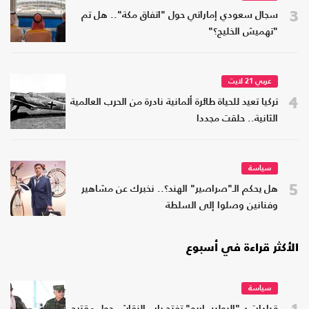
3
سجال سعودي إماراتي حول "اتفاق مكة".. هل تم
"تهميش الخليج؟"
عربي 21 لايت
4
تركيا تعيد للحياة طائرة ألمانية نادرة من الحرب العالمية
الثانية.. حلقت مجددا
سياسة
5
هل يحكم الـ"صراصير" الهند؟.. نخبرك عن مشاهير
وفنانين وصلوا إلى السلطة
الأكثر قراءة في أسبوع
سياسة