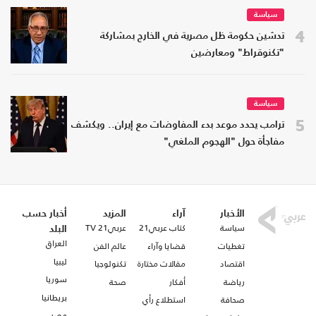
سياسة
4
تدشين حكومة ظل مصرية في الخارج بمشاركة
"تكنوقراط" ومعارضين
سياسة
5
ترامب يحدد موعد بدء المفاوضات مع إيران.. ويكشف
مفاجأة حول "الهجوم الملغي"
الأخبار
آراء
المزيد
أخبار حسب
سياسة
كتاب عربي21
عربي21 TV
البلد
العراق
تغطيات
قضايا وآراء
عالم الفن
ليبيا
اقتصاد
مقالات مختارة
تكنولوجيا
سوريا
رياضة
أفكار
صحة
بريطانيا
صحافة
استطلاع رأي
مصر