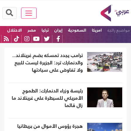
مواضيع رائجة
امريكا
السعودية
إيران
تركيا
مصر
الاحتلال
ترامب يجدد تمسكه بضم غرينلاند..
والدنمارك ترد: الجزيرة ليست للبيع
ولا تفاوض على سيادتها
رئيسة وزراء الدنمارك: الطموح
الأمريكي للسيطرة على غرينلاند ما
زال قائما
هجرة رؤوس الأموال من بريطانيا