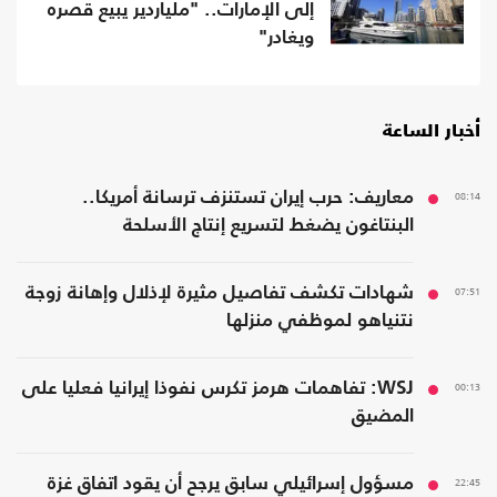
إلى الإمارات.. "ملياردير يبيع قصره
ويغادر"
أخبار الساعة
08:14
معاريف: حرب إيران تستنزف ترسانة أمريكا..
البنتاغون يضغط لتسريع إنتاج الأسلحة
07:51
شهادات تكشف تفاصيل مثيرة لإذلال وإهانة زوجة
نتنياهو لموظفي منزلها
00:13
WSJ: تفاهمات هرمز تكرس نفوذا إيرانيا فعليا على
المضيق
22:45
مسؤول إسرائيلي سابق يرجح أن يقود اتفاق غزة