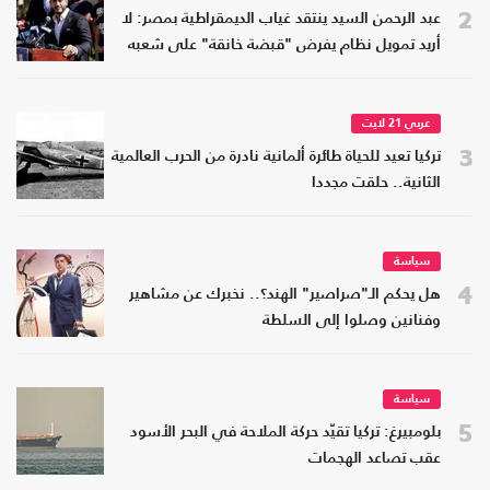
2
عبد الرحمن السيد ينتقد غياب الديمقراطية بمصر: لا
أريد تمويل نظام يفرض "قبضة خانقة" على شعبه
عربي 21 لايت
3
تركيا تعيد للحياة طائرة ألمانية نادرة من الحرب العالمية
الثانية.. حلقت مجددا
سياسة
4
هل يحكم الـ"صراصير" الهند؟.. نخبرك عن مشاهير
وفنانين وصلوا إلى السلطة
سياسة
5
بلومبيرغ: تركيا تقيّد حركة الملاحة في البحر الأسود
عقب تصاعد الهجمات