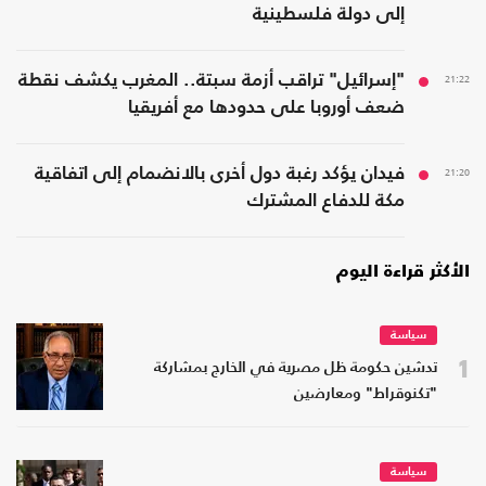
إلى دولة فلسطينية
21:22
"إسرائيل" تراقب أزمة سبتة.. المغرب يكشف نقطة
ضعف أوروبا على حدودها مع أفريقيا
21:20
فيدان يؤكد رغبة دول أخرى بالانضمام إلى اتفاقية
مكة للدفاع المشترك
الأكثر قراءة اليوم
سياسة
1
تدشين حكومة ظل مصرية في الخارج بمشاركة
"تكنوقراط" ومعارضين
سياسة