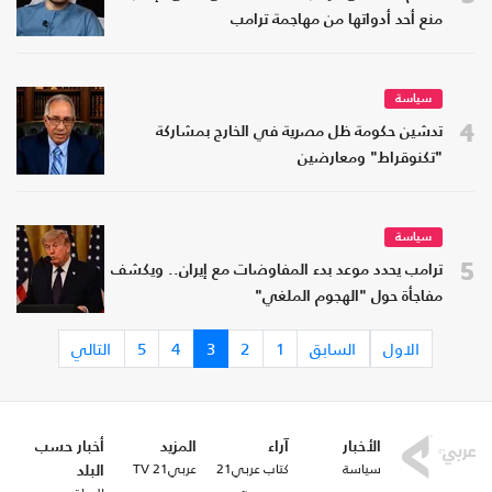
منع أحد أدواتها من مهاجمة ترامب
سياسة
4
تدشين حكومة ظل مصرية في الخارج بمشاركة
"تكنوقراط" ومعارضين
سياسة
5
ترامب يحدد موعد بدء المفاوضات مع إيران.. ويكشف
مفاجأة حول "الهجوم الملغي"
الاول
السابق
1
2
3
4
5
التالي
الأخبار
آراء
المزيد
أخبار حسب
سياسة
كتاب عربي21
عربي21 TV
البلد