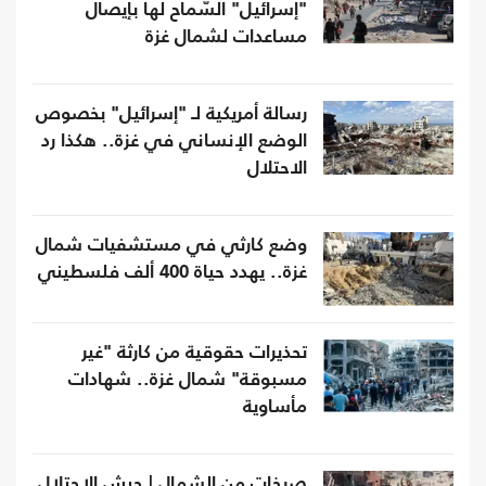
"إسرائيل" السّماح لها بإيصال
مساعدات لشمال غزة
رسالة أمريكية لـ "إسرائيل" بخصوص
الوضع الإنساني في غزة.. هكذا رد
الاحتلال
وضع كارثي في مستشفيات شمال
غزة.. يهدد حياة 400 ألف فلسطيني
تحذيرات حقوقية من كارثة "غير
مسبوقة" شمال غزة.. شهادات
مأساوية
صرخات من الشمال | جيش الاحتلال