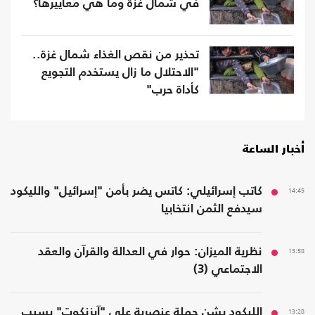
في شمال غزة وما هي معاييرها؟
تحذير من نقص الغذاء شمال غزة..
"الاحتلال ما زال يستخدم التجويع
كأداة حرب"
أخبار الساعة
14:45
كاتب إسرائيلي: كاتس يضر بأمن "إسرائيل" والليكود
سيدفع الثمن انتخابيا
13:58
نظرية الميزان: حوار في العدالة والقرآن والعقد
الاجتماعي (3)
13:28
الليكود يشن حملة عنصرية على "آيزنكوت" بسبب