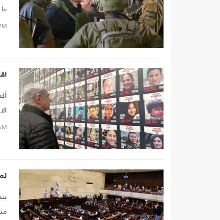
ما 
الا
PM
اقت
أكد
الا
صفق
AM
لما
مت