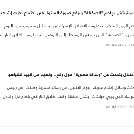
وتريتش يهاجم "الصفقة" ويرفع صورة السنوار في اجتماع لحزبه (شاهد)
م الوزير المتطرف بحكومة الاحتلال الإسرائيلي بتسلئيل سموتريتش، اليوم
ثنين، "الصفقة" التي يسعى الوسطاء إلى التوصل إليها، لوقف إطلاق النار ف
ع غزة وعقد صفقة تبادل أسرى مع حركة حماس..
08-Jul-24
02:33 
حتلال يتحدث عن "رسالة مصرية" حول رفح.. وتعهد من لابيد لنتنياهو
ثت وسائل إعلام عبرية، اليوم الاثنين، عن رسالة مصرية وصلت إلى رئيس
وساد الذي يجري مباحثات، بشأن صفقة وقف إطلاق النار في قطاع غزة وتبادل
سرى مع حركة حماس..
08-Jul-24
02:15 