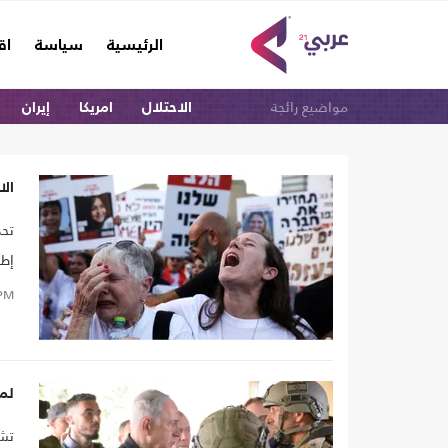
(current)
الرئيسية
سياسة
اق
مواضيع رائجة
الاحتلال
امريكا
إيران
ال
تحد
إطل
الو
PM
لما
تشي