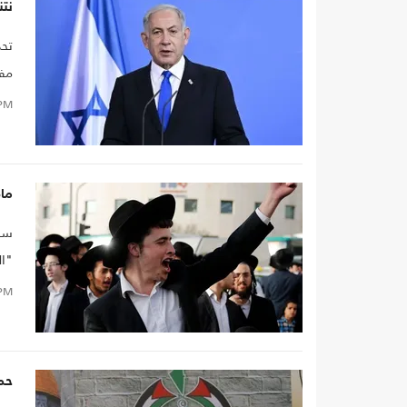
نت
تحد
مفا
بمس
PM
ماذ
سلط
"ال
ظل 
PM
حماس تك