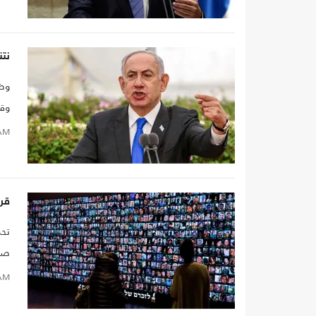
هنا
نتن
وضع
وقف
AM
قرا
تحد
صفق
الق
AM