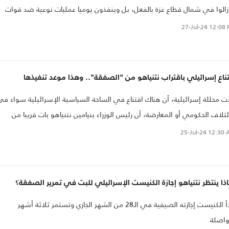
زالوا في شمال قطاع غزة بالفعل، بل وينفذون يوميا عمليات نوعية ضد قوات
حتلال في محاور التوغل..
27-Jul-24
12:08 
ناع إسرائيلي باقتراب نتنياهو من "الصفقة".. وهذا موعد تنفيذها
ت محللة إسرائيلية، أن هناك اقتناع في الساحة السياسية الإسرائيلية سواء في
ئتلاف الحكومي أو المعارضة، أن رئيس الوزراء بنيامين نتنياهو بات قريبا من
ة وقف إطلاق النار في قطاع غزة وتبادل الأسرى مع حركة حماس..
25-Jul-24
12:30 
ذا ينتظر نتنياهو إجازة الكنيست الإسرائيلي للبت في تمرير الصفقة؟
يبدأ الكنيست إجازته الصيفية في الـ28 من الشهر الجاري وتستمر ثلاثة أشهر
واصلة