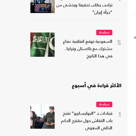
ترامب يطلب تحقيقا ويخشى من
"جرأة إيران"
سياسة
ة
5
السعودية توقع اتفاقية دفاع
مشترك مع باكستان وتركيا..
في هذا التاريخ
الأكثر قراءة في أسبوع
سياسة
1
قيادات بـ "البوليساريو" تفتح
باب النقاش حول مقترح الحكم
الذاتي المغربي