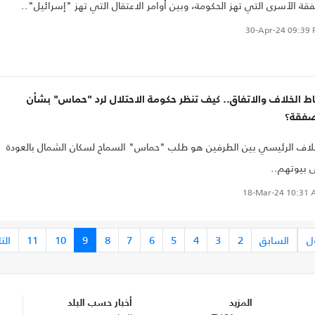
ة الأسرى التي تهز الحكومة، وبين أوامر الاعتقال التي تهز "إسرائيل"..
30-Apr-24
09:39 
ط الخلاف والاتفاق.. كيف تنظر حكومة الاحتلال لرد "حماس" بشأن
صفقة؟
لاف الرئيسي بين الطرفين هو طلب "حماس" السماح لسكان الشمال بالعودة
 بيوتهم..
18-Mar-24
10:31 
ل
السابق
2
3
4
5
6
7
8
9
10
11
الت
المزيد
أخبار حسب البلد