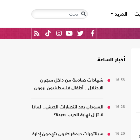
يت
المزيد
أخبار الساعة
16:53
شهادات صادمة من داخل سجون
الاحتلال.. أطفال فلسطينيون يروون
قصص التعذيب
16:28
السودان بعد انتصارات الجيش.. لماذا
لا تزال نهاية الحرب بعيدة؟
16:20
سيناتورات ديمقراطيون يتهمون إدارة