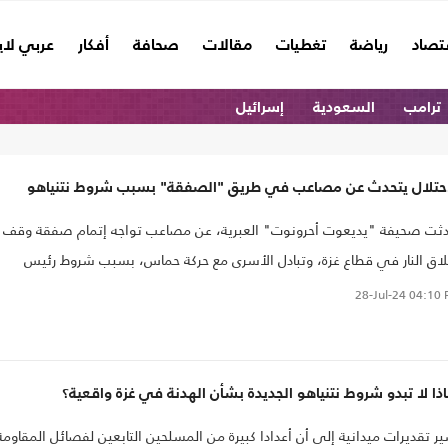
تصاد
رياضة
تغطيات
مقالات
صحافة
أفكار
عربي لا
ترامب
السعودية
إسرائيل
احتلال يتحدث عن مصاعب في طريق "الصفقة" بسبب شروط نتنياهو
ثت صحيفة "يديعوت أحرونوت" العبرية، عن مصاعب تواجه إتمام صفقة وقف
اق النار في قطاع غزة، وتبادل الأسرى مع حركة حماس، بسبب شروط رئيس
زراء الإسرائيلي بنيامين نتنياهو..
28-Jul-24
04:10 
ذا لا تبدو شروط نتنياهو الجديدة بشأن الهدنة في غزة واقعية؟
ر تقديرات ميدانية إلى أن أعدادا كبيرة من المسلحين التابعين لفصائل المقاومة