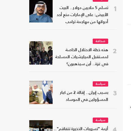
1
تسلم 5 ملايين دولار.. البيت
الأبيض: على الإمارات منع أحد
أدواتها من مهاجمة ترامب
صحافة
2
هذه خطة الاحتلال الخاصة
لمستقبل الميليشيات المسلحة
في غزة.. أين سيذهبون؟
سياسة
3
بسبب إيران.. إقالة 2 من كبار
المسؤولين في الموساد
سياسة
س
4
أزمة "تسريبات الذخيرة تتفاقم"..