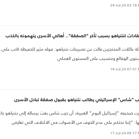
24-Jul-24
03:18 
قادات لنتنياهو بسبب تأخر "الصفقة".. أهالي الأسرى يتهمونه بالكذب
ة عائلات المحتجزين قالت عن تصريحات نتنياهو: قوله مثير للحفيظة كاذب على
توى الوقائع ومتسيب على المستوى العملي
19-Jul-24
07:01 
ب "شاس" الإسرائيلي يطالب نتنياهو بقبول صفقة تبادل الأسرى
ت صحيفة "إسرائيل اليوم" العبرية، أن حزب شاس بعث برسالة إلى نتنياهو جاء
ا: "إننا نحثكم على عدم الخوف من الأصوات في الائتلاف التي تعارض
فقة، وندعمكم لمواصلة التصرف بمسؤولية تجاه وصية فداء الأسرى التي لي
17-Jul-24
09:17 