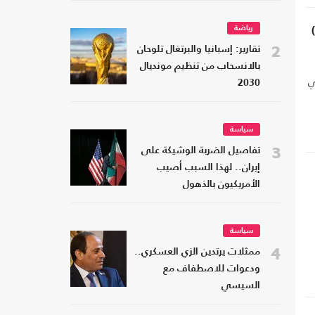
رياضة
2
تقارير: إسبانيا والبرتغال تلوحان
بالانسحاب من تنظيم مونديال
ي
2030
سياسة
3
تفاصيل الضربة الوشيكة على
إيران.. لهذا السبب أصيب
الأمريكيون بالذهول
سياسة
4
ممثلات يرتدين الزي العسكري..
ودعوات للاصطفاف مع
السيسي