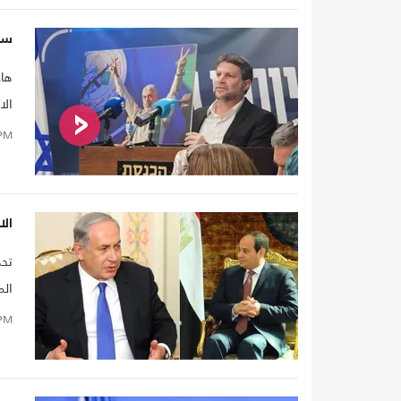
سم
هاج
الا
قطا
PM
الا
تحد
الم
الأ
PM