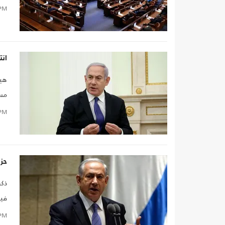
PM
انت
هيئ
مس
PM
حز
ذكر
فيه
الص
PM