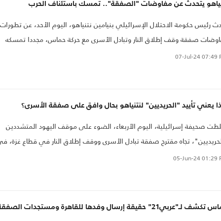
نياهو يتحدث عن مفاوضات "الصفقة".. تمسك باستئناف الحرب
ث رئيس حكومة الاحتلال الإسرائيلي بنيامين نتنياهو، اليوم الأحد، عن تطورات
وضات صفقة وقف إطلاق النار وتبادل الأسرى مع حركة حماس، مجددا تمسكه
ألة استئناف الحرب عقب "الهدنة المؤقتة"..
07-Jul-24
07:49 
ا يعني تأييد "الحريديين" لنتنياهو بحال وافق على صفقة الأسرى؟
ت صحيفة إسرائيلية، اليوم الأربعاء، الضوء على موقف اليهود المتشددين
حريديين"، تجاه مقترح صفقة تبادل الأسرى ووقف إطلاق النار في قطاع غزة، ف
الخلافات الإسرائيلية الداخلية المتصاعدة ما بين مؤيد للصفقة ومعارض لها..
05-Jun-24
01:29 
شف لـ"عربي21" حقيقة إرسال وفدها للقاهرة ومستجدات الصفقة