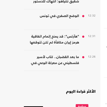
شقيق نتنياهو: انتهاك للدستور
والسيادة وتشويه لذاكرة عنتيبي
12:32
الوضع الصفري في تونس
12:31
"هآرتس": قد يمنح إتمام اتفاقية
هرمز إيران مكافأة لم تكن تتوقعها
12:26
ما بعد القضبان.. كتاب لأسير
فلسطيني عن معركة الوعي في
مواجهة هندسة الخضوع
الأكثر قراءة اليوم
.
سياسة