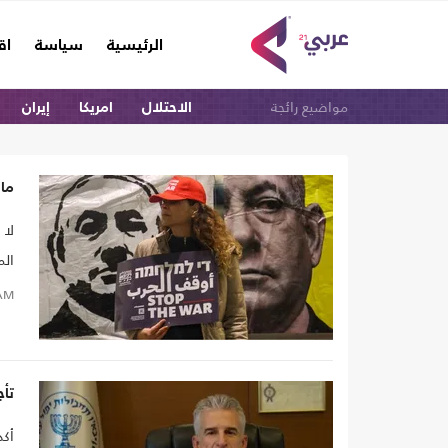
(current)
الرئيسية
سياسة
اق
مواضيع رائجة
الاحتلال
امريكا
إيران
ما
لا 
الم
الا
AM
اتف
تأج
أكد