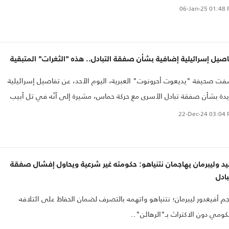
06-Jan-25
01:48 
صيل إسرائيلية إضافية بشأن صفقة التبادل.. هذه "الثغرات" المتبقية
ت صحيفة "يديعوت أحرونوت" العبرية، اليوم الأحد، عن تفاصيل إسرائيلية
دة بشأن صفقة تبادل الأسرى مع حركة حماس، مشيرة إلى أنّه في تل أبيب
دثون عن تقدم في المفاوضات، وعن محادثات مستمرة في قطر..
22-Dec-24
03:04 
يد وليبرمان يهاجمان نتنياهو: حكومته غير شرعية ويحاول إفشال صفقة
بادل
م أفيغدور ليبرمان؛ نتنياهو واتهمه بالتصرف لضمان الحفاظ على ائتلافه
كومي دون الاكتراث بـ"الرهائن"..