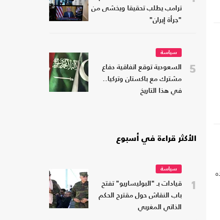
ترامب يطلب تحقيقا ويخشى من
"جرأة إيران"
سياسة
5
السعودية توقع اتفاقية دفاع
مشترك مع باكستان وتركيا..
في هذا التاريخ
الأكثر قراءة في أسبوع
سياسة
ه
1
قيادات بـ "البوليساريو" تفتح
باب النقاش حول مقترح الحكم
الذاتي المغربي