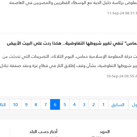
فاوض برئاسة خليل الحية مع الوسطاء القطريين والمصريين في العاصمة
طرية الدوحة..
11-Sep-24
08:51 
ماس" تنفي تغيير شروطها التفاوضية.. هكذا ردت على البيت الأبيض
 حركة المقاومة الإسلامية حماس، اليوم الثلاثاء، التصريحات التي تحدثت عن
ير شروطها التفاوضية، بشأن وقف إطلاق النار في قطاع غزة وعقد صفقة تبادل
سرى مع الاحتلال..
10-Sep-24
09:55 
ول
السابق
1
2
3
4
5
6
7
8
9
10
التا
المزيد
أخبار حسب البلد