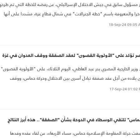
ر مسؤول سابق في جيش الاحتلال الإسرائيلي، عن رفضه للخطة التي تم طرحها
را والمعروفة باسم "خطة الجنرالات" في شمال قطاع غزة، مشددا على أنها
ر قابلة للتنفيذ ولن تعيد الأسرى"..
18-Sep-24
09:05 
ر تؤكد على "الأولوية القصوى" لعقد الصفقة ووقف العدوان في غزة
 وزير الخارجية المصري بدر عبد العاطي، اليوم الثلاثاء، على "الأولوية القصوى"
 بلاده من أجل عقد صفقة تبادل أسرى بين الاحتلال وحركة حماس، ووقف
دوان الإسرائيلي على قطاع غزة..
17-Sep-24
01:02 
اس" تلتقي الوسطاء في الدوحة بشأن "الصفقة".. هذه أبرز النتائج
ت حركة المقاومة الإسلامية حماس، مساء الأربعاء، عن لقاء عقده وفدها