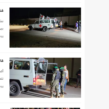
قنا
نشر
بين
لتب
PM
قا
أكد
تتض
وأو
PM