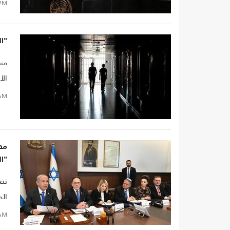
PM
"السنوار 2".. 
مسؤ
الأ
AM
مصا
"ا
تتع
الم
AM