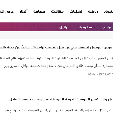
تصاد
رياضة
تغطيات
مقالات
صحافة
أفكار
عربي لا
ترامب
السعودية
إسرائيل
 فرص التوصل لصفقة في غزة قبل تنصيب ترامب؟.. حديث عن جدية بالغة
تزال العيون متجهة إلى العاصمة القطرية الدوحة، لترقب ما ستفرزه نتائج المباحث
ستمرة بشأن وقف إطلاق النار في قطاع غزة وعقد صفقة لتبادل الأسرى بين
حتلال الإسرائيلي وحركة حماس، وسط تفاؤل حذر بإمكانية نجاح جهود التوصل إل
07-Jan-25
08:07 
اق هذه المرة..
يل زيارة رئيس الموساد للدوحة المرتبطة بمفاوضات صفقة التبادل
ت وسائل إعلام إسرائيلية، اليوم الاثنين، أن رئيس الموساد ديفيد برنياع قرر