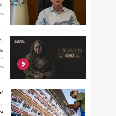
تأج
الن
PM
إليك ما ن
كشف
فلس
PM
"مع
سلط
في 