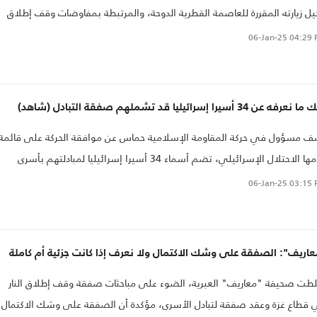
يل زيارته المقررة للعاصمة القطرية الدوحة، والمرتبطة بمفاوضات وقف إطلاق
ار في قطاع غزة وعقد صفقة لتبادل الأسرى مع حركة حماس..
06-Jan-25
04:29 
عرفه عن 34 أسيرا إسرائيليا قد تشملهم صفقة التبادل (شاهد)
 مسؤول في حركة المقاومة الإسلامية حماس عن موافقة الحركة على قائمة
قدمها الاحتلال الإسرائيلي، تضم أسماء 34 أسيرا إسرائيليا لمبادلتهم بأسرى
طينيين، ضمن اتفاق محتمل لوقف إطلاق النار في قطاع غزة..
06-Jan-25
03:15 
اريف": الصفقة على وشك الاكتمال ولا نعرف إذا كانت جزئية أم كاملة
ت صحيفة "معاريف" العبرية، الضوء على مباحثات صفقة وقف إطلاق النار
قطاع غزة وعقد صفقة لتبادل الأسرى، مؤكدة أن الصفقة على وشك الاكتمال.