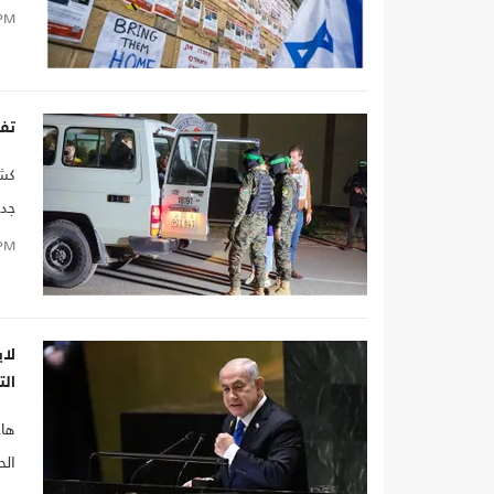
PM
تفا
كشف
جدي
يتح
PM
لاب
الت
هاج
الح