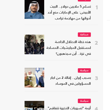
1
تسلم 5 ملايين دولار.. البيت
الأبيض: على الإمارات منع أحد
أدواتها من مهاجمة ترامب
صحافة
2
هذه خطة الاحتلال الخاصة
لمستقبل الميليشيات المسلحة
في غزة.. أين سيذهبون؟
سياسة
3
بسبب إيران.. إقالة 2 من كبار
المسؤولين في الموساد
سياسة
4
أزمة "تسريبات الذخيرة تتفاقم"..