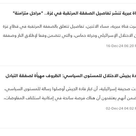
ة عبرية تنشر تفاصيل الصفقة المرتقبة في غزة.. "مراحل متزامنة"
ت قناة عبرية، مساء الاثنين، تفاصيل تتعلق بالصفقة المرتقبة في قطاع غزة
 الاحتلال الإسرائيلي وحركة حماس، والتي تتضمن وقفا لإطلاق النار وصفقة
ادل الأسرى، عبر مراحل متزامنة من الطرفين لضمان الالتزام..
16-Dec-24
06:20 
دة بجيش الاحتلال للمستوى السياسي: الظروف مهيأة لصفقة التبادل
ت صحيفة إسرائيلية، أن كبار قادة الجيش أوصلوا رسالة للمستوى السياسي،
من أنهم يعتقدون أن هناك فرصة سانحة في إمكانية استئناف المفاوضات،
صوا بأنه يمكن القيام بوقف مؤقت للحرب على غزة من أجل عودة المختطفين..
02-Dec-24
04:02 