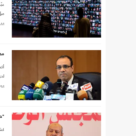
عبّ
مؤخ
"غي
AM
مص
أكد
لدى
الع
PM
"حم
كشف