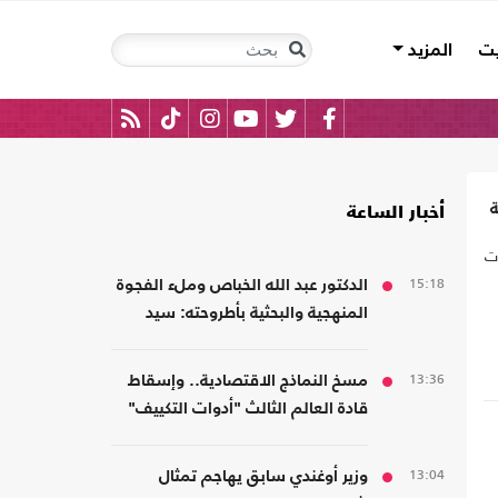
يت
المزيد
أخبار الساعة
ات
15:18
الدكتور عبد الله الخباص وملء الفجوة
المنهجية والبحثية بأطروحته: سيد
ى
قطب الأديب الناقد
13:36
مسخ النماذج الاقتصادية.. وإسقاط
قادة العالم الثالث "أدوات التكييف"
من الرأسمالية
13:04
وزير أوغندي سابق يهاجم تمثال