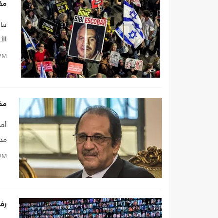
مقا
تبا
الأ
الم
PM
مخ
أصد
محم
PM
رف