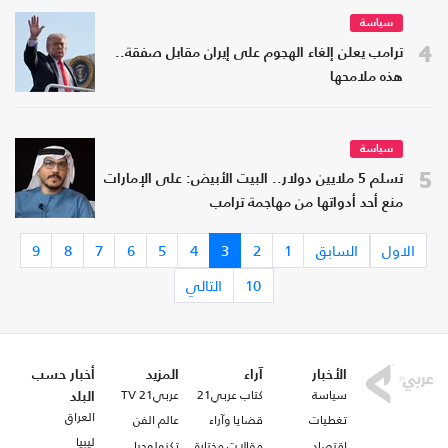
سياسة
4
ترامب يعلن إلغاء الهجوم على إيران مقابل صفقة..
هذه ملامحها
سياسة
5
تسلم 5 ملايين دولار.. البيت الأبيض: على الإمارات
منع أحد أدواتها من مهاجمة ترامب
الاول
السابق
1
2
3
4
5
6
7
8
9
10
التالي
الأخبار
آراء
المزيد
أخبار حسب
سياسة
كتاب عربي21
عربي21 TV
البلد
العراق
تغطيات
قضايا وآراء
عالم الفن
ليبيا
اقتصاد
مقالات مختارة
تكنولوجيا