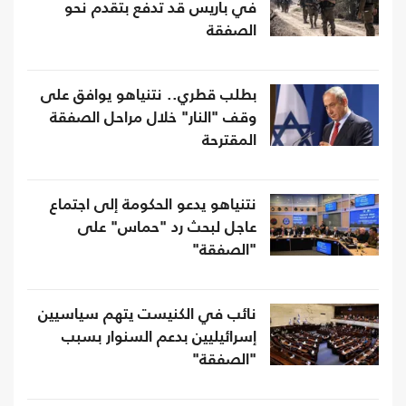
في باريس قد تدفع بتقدم نحو
الصفقة
بطلب قطري.. نتنياهو يوافق على
وقف "النار" خلال مراحل الصفقة
المقترحة
نتنياهو يدعو الحكومة إلى اجتماع
عاجل لبحث رد "حماس" على
"الصفقة"
نائب في الكنيست يتهم سياسيين
إسرائيليين بدعم السنوار بسبب
"الصفقة"