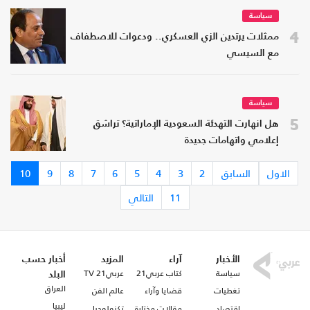
سياسة
4
ممثلات يرتدين الزي العسكري.. ودعوات للاصطفاف
مع السيسي
سياسة
5
هل انهارت التهدئة السعودية الإماراتية؟ تراشق
إعلامي واتهامات جديدة
الاول
السابق
2
3
4
5
6
7
8
9
10
11
التالي
الأخبار
آراء
المزيد
أخبار حسب
سياسة
كتاب عربي21
عربي21 TV
البلد
العراق
تغطيات
قضايا وآراء
عالم الفن
ليبيا
اقتصاد
مقالات مختارة
تكنولوجيا