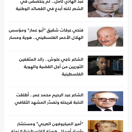
عبد الهادي كامل.. لم يتخصص في
الشعر لكنه أبدع في القصائد الوطنية
فتحي عرفات شقيق "أبو عمار" ومؤسس
الهلال الأحمر الفلسطيني.. هوية ومسار
الشاعر ناجي علوش.. رائد المثقفين
الثوريين من أجل القضية والهوية
الفلسطينية
الشاعر عبد الرحيم محمد عمر.. أطلقت
النكبة قريحته وتصدّر المشهد الثقافي
"أمير الميكروفون العربي" ومستشار
رؤساء أمريكا.. هويته الفلسطينية لازمته