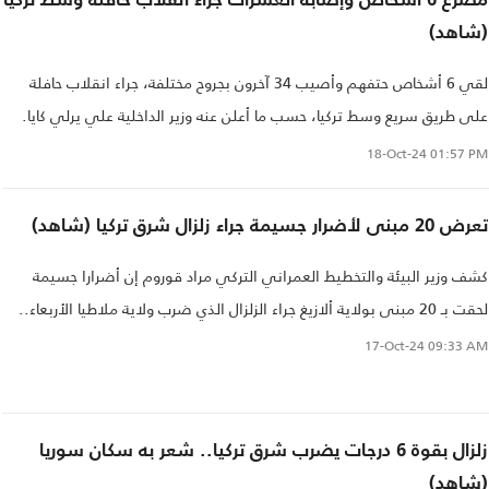
مصرع 6 أشخاص وإصابة العشرات جراء انقلاب حافلة وسط تركيا
(شاهد)
لقي 6 أشخاص حتفهم وأصيب 34 آخرون بجروح مختلفة، جراء انقلاب حافلة
على طريق سريع وسط تركيا، حسب ما أعلن عنه وزير الداخلية علي يرلي كايا.
18-Oct-24
01:57 PM
تعرض 20 مبنى لأضرار جسيمة جراء زلزال شرق تركيا (شاهد)
كشف وزير البيئة والتخطيط العمراني التركي مراد قوروم إن أضرارا جسيمة
لحقت بـ 20 مبنى بولاية ألازيغ جراء الزلزال الذي ضرب ولاية ملاطيا الأربعاء..
17-Oct-24
09:33 AM
زلزال بقوة 6 درجات يضرب شرق تركيا.. شعر به سكان سوريا
(شاهد)