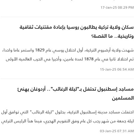
استغراب المتابعين وذهولهم..
17-Jan-25
08:29 PM
سكان ولاية تركية يطالبون روسيا بإعادة مقتنيات ثقافية
وتاريخية.. ما القصة؟
شهدت ولاية أرضروم التركية، أول احتلال روسي عام 1829 واستمر عاما واحدا،
ثم احتلالا ثانيا في عام 1878 لمدة عامين، وأخيرا في الحرب العالمية الأولى
بين 1916 و1918..
15-Jan-25
06:54 AM
مساجد إسطنبول تحتفل بـ"ليلة الرغائب".. أردوغان يهنئ
المسلمين
احتفلت مساجد مدينة إسطنبول التركية، بحلول "ليلة الرغائب" التي توافق أول
ليلة جمعة من شهر رجب كل عام وفق التقويم الهجري، فيما هنأ الرئيس التركي
رجب طيب أردوغان المسلمين بهذه الليلة.
03-Jan-25
07:31 AM