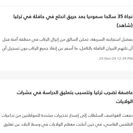
نجاة 35 سائحا سعوديا بعد حريق اندلع في حافلة في تركيا
(شاهد)
بفضل استجابته السريعة، تمكن السائق من إنزال الركاب في منطقة آمنة قبل
أن تلتهم النيران الحافلة بالكامل، ما أسفر عن إنقاذ جميع الركاب دون تسجيل أي
إصابات تُذكر.
25-Dec-24
12:39 PM
عاصفة تضرب تركيا وتتسبب بتعليق الدراسة في عشرات
الولايات
دفعت العواصف السلطات إلى إصدار تحذيرات مشددة للمواطنين من تداعيات
الطقس القاسي، في حين أعلنت معظم الولايات في وسط البلاد عن تعليق
الدراسة ليوم الاثنين، مع إغلاق العديد من الطرق بسبب تراكم الثلوج..