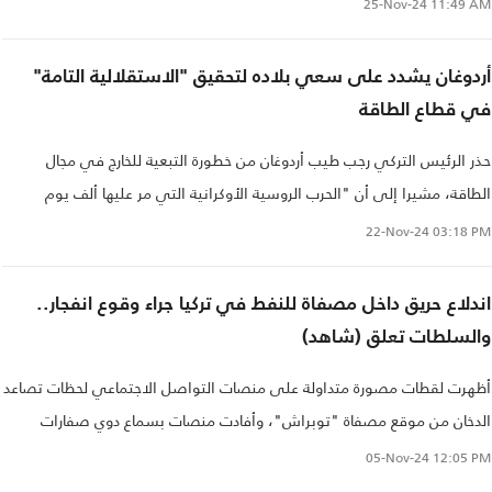
25-Nov-24
11:49 AM
أردوغان يشدد على سعي بلاده لتحقيق "الاستقلالية التامة"
في قطاع الطاقة
حذر الرئيس التركي رجب طيب أردوغان من خطورة التبعية للخارج في مجال
الطاقة، مشيرا إلى أن "الحرب الروسية الأوكرانية التي مر عليها ألف يوم
أظهرت مخاطر التبعية للخارج خاصة بمجال الطاقة".
22-Nov-24
03:18 PM
اندلاع حريق داخل مصفاة للنفط في تركيا جراء وقوع انفجار..
والسلطات تعلق (شاهد)
أظهرت لقطات مصورة متداولة على منصات التواصل الاجتماعي لحظات تصاعد
الدخان من موقع مصفاة "توبراش"، وأفادت منصات بسماع دوي صفارات
الإنذار في المنطقة بعد دوي صوت الانفجار..
05-Nov-24
12:05 PM