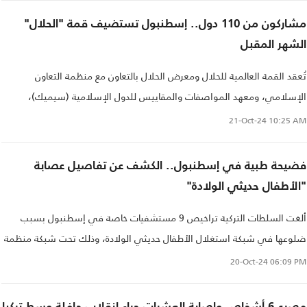
مشاركون من 110 دول.. إسطنبول تستضيف قمة "الحلال"
الشهر المقبل
تُعقد القمة العالمية للحلال ومعرض الحلال بالتعاون مع منظمة التعاون
الإسلامي، ومعهد المواصفات والمقاييس للدول الإسلامية (سيميك)،
بالتنسيق مع وزارة التجارة التركية وهيئة اعتماد الحلال وعدد من الوزارات
21-Oct-24
10:25 AM
والمؤسسات الأخرى..
فضيحة طبية في إسطنبول.. الكشف عن تفاصيل عصابة
"الأطفال حديثي الولادة"
ألغت السلطات التركية تراخيص 9 مستشفيات خاصة في إسطنبول بسبب
ضلوعها في شبكة استغلال الأطفال حديثي الولادة، وذلك تحت شبكة منظمة
تدعى "عصابة الأطفال حديثي الولادة".
20-Oct-24
06:09 PM