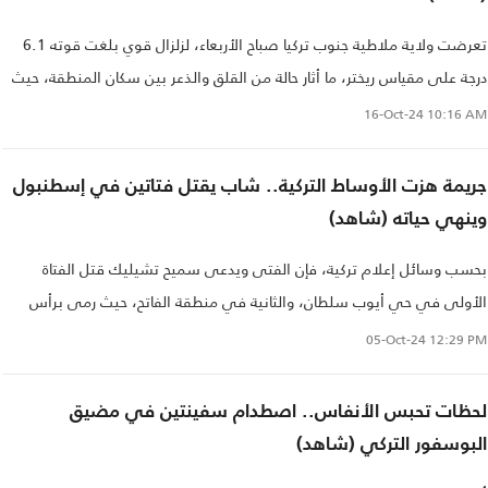
تعرضت ولاية ملاطية جنوب تركيا صباح الأربعاء، لزلزال قوي بلغت قوته 6.1
درجة على مقياس ريختر، ما أثار حالة من القلق والذعر بين سكان المنطقة، حيث
تعتبر الزلازل من الأحداث الطبيعية التي تشكل تهديدًا كبيرًا في تركيا، التي تقع
16-Oct-24
10:16 AM
على عدة خطوط صدع، ما يجعلها عرضة لمثل هذه الظواهر..
جريمة هزت الأوساط التركية.. شاب يقتل فتاتين في إسطنبول
وينهي حياته (شاهد)
بحسب وسائل إعلام تركية، فإن الفتى ويدعى سميح تشيليك قتل الفتاة
الأولى في حي أيوب سلطان، والثانية في منطقة الفاتح، حيث رمى برأس
الفتاة الأخيرة على الأرض قبل أن ينهي حياته..
05-Oct-24
12:29 PM
لحظات تحبس الأنفاس.. اصطدام سفينتين في مضيق
البوسفور التركي (شاهد)