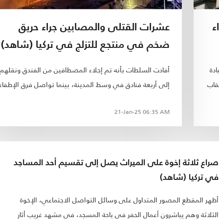
ء
عشرات القتلى والمصابين جراء حريق
ضخم في منتجع للتزلج في تركيا (شاهد)
ادة
أفادت السلطات بأنه تم إجلاء المصطافين من الفندق ونقلهم
قاب
إلى أربعة فنادق في وسط المدينة، بينما تواصل فرق الإطفاء
جهودها لإخماد النيران، وفق وسائل إعلام تركية..
21-Jan-25
06:35 AM
صراع ثلاثة إخوة على الميراث يصل إلى تقسيم أحد المساجد
في تركيا (شاهد)
أظهر المقطع المصور المتداول على وسائل التواصل الاجتماعي، الإخوة
الثلاثة وهم يباشرون أعمال الحفر في باحة المسجد، في مشهد غريب أثار