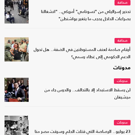
صحافة
تحذير إسرائيلي من "تسونامي" أمريكي.. "انشغالنا
بصراعات الداخل يحجب ما يتغير بواشنطن"
صحافة
أرقام صادمة لعنف المستوطنين في الضفة.. هل تحول
الدعم الحكومي إلى غطاء رسمي؟
مدونات
مدونات
لن يسقط الاستبداد إلا بالتحالف.. والدرس جاء من
ميشيغان
مدونات
23 يوليو.. الرصاصة التي قتلت الحلم وسرقت مصر منا