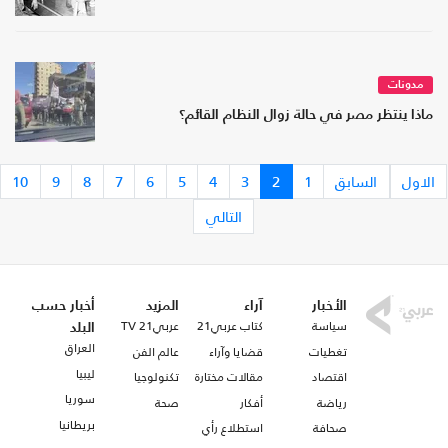
مدونات
ماذا ينتظر مصر في حالة زوال النظام القائم؟
الاول
السابق
1
2
3
4
5
6
7
8
9
10
التالي
الأخبار
آراء
المزيد
أخبار حسب
سياسة
كتاب عربي21
عربي21 TV
البلد
العراق
تغطيات
قضايا وآراء
عالم الفن
ليبيا
اقتصاد
مقالات مختارة
تكنولوجيا
سوريا
رياضة
أفكار
صحة
بريطانيا
صحافة
استطلاع رأي