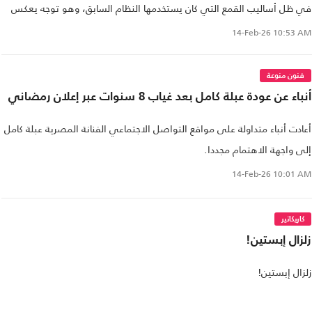
في ظل أساليب القمع التي كان يستخدمها النظام السابق، وهو توجه يعكس
التحولات الكبيرة التي شهدتها سوريا مؤخراً.
14-Feb-26
10:53 AM
فنون منوعة
أنباء عن عودة عبلة كامل بعد غياب 8 سنوات عبر إعلان رمضاني
أعادت أنباء متداولة على مواقع التواصل الاجتماعي الفنانة المصرية عبلة كامل
إلى واجهة الاهتمام مجددا.
14-Feb-26
10:01 AM
كاريكاتير
زلزال إبستين!
زلزال إبستين!