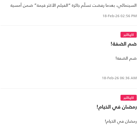
السينمائي، بعدما رفضت تسلّم جائزة “الفيلم الأكثر قيمة” ضمن أمسية
“سينما من أجل السلام”.
18-Feb-26
02:56 PM
كاريكاتير
ضم الضفة!
ضم الضفة!
18-Feb-26
06:36 AM
كاريكاتير
رمضان في الخيام!
رمضان في الخيام!