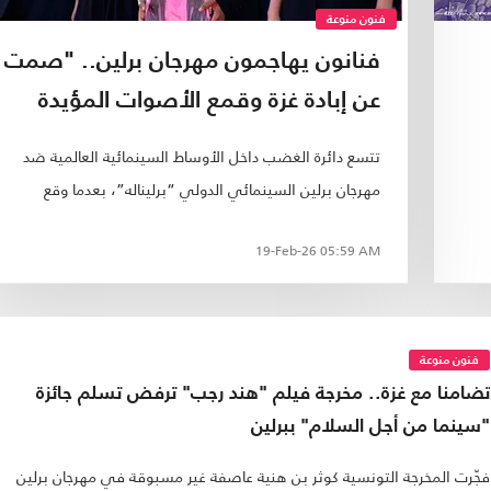
فنون منوعة
فنانون يهاجمون مهرجان برلين.. "صمت
عن إبادة غزة وقمع الأصوات المؤيدة
لفلسطين"
تتسع دائرة الغضب داخل الأوساط السينمائية العالمية ضد
مهرجان برلين السينمائي الدولي “برليناله”، بعدما وقع
عشرات المشاركين الحاليين والسابقين رسالة مفتوحة اتهمت
19-Feb-26
05:59 AM
إدارة المهرجان بـ“الصمت” تجاه حرب الإبادة في غزة.
فنون منوعة
تضامنا مع غزة.. مخرجة فيلم "هند رجب" ترفض تسلم جائزة
"سينما من أجل السلام" ببرلين
فجّرت المخرجة التونسية كوثر بن هنية عاصفة غير مسبوقة في مهرجان برلين