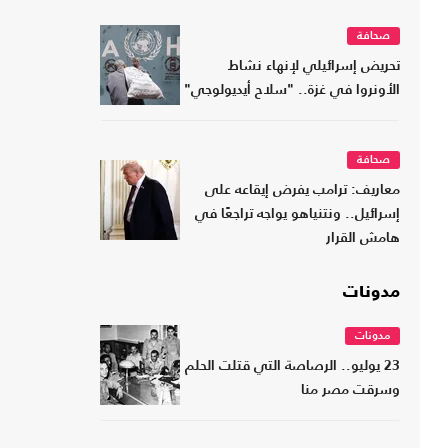
صحافة
تحريض إسرائيلي لإنهاء نشاط
الأونروا في غزة.. "سلاح أيديولوجي"
صحافة
معاريف: ترامب يفرض إيقاعه على
إسرائيل.. ونتنياهو يواجه تراجعًا في
هامش القرار
مدونات
مدونات
23 يوليو.. الرصاصة التي قتلت الحلم
وسرقت مصر منا