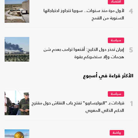
اقتصاد
4
لأول مرة منذ سنوات.. سوريا تتجاوز احتياجاتها
السنوية من القمح
سياسة
5
إيران تحذر دول الخليج: أقنعوا ترامب بعدم شن
هجمات وإلا سنضربكم بقوة
الأكثر قراءة في أسبوع
سياسة
1
قيادات بـ "البوليساريو" تفتح باب النقاش حول مقترح
الحكم الذاتي المغربي
رياضة