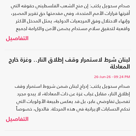
صدام سحويل يكتب: إن منح الشعب الفلسطيني حقوقه التي
أقرتها قرارات الأمم المتحدة، وفي مقدمتها حق تقرير المصير،
وإنهاء الاحتلال وفق المرجعيات الدولية، يمثل المدخل الأكثر
واقعية لتحقيق سلام مستدام يضمن الأمن والكرامة لجميع
شعوب المنطقة. فالأمن لا يتحقق بإدامة الحرب، ولا بالحصار،
التفاصيل
ولا بالقوة وحدها، وإنما ببناء سلام يقوم على العدالة واحترام
القانون الدولي والاعتراف بحقوق الإنسان
لبنان شرط لاستمرار وقف إطلاق النار.. وغزة خارج
المعادلة
26-Jun-26
- 09:24 PM
صدام سحويل يكتب: إدراج لبنان ضمن شروط استمرار وقف
إطلاق النار، مقابل غياب غزة عن ذات المعادلة، لا يبدو مجرد
تفصيل تفاوضي عابر، بل قد يعكس طبيعة الأولويات التي
تحكم الحسابات الإيرانية في هذه المرحلة. فالدول، خصوصاً
خلال الحروب والأزمات الكبرى، لا تتحرك وفق الشعارات وحدها،
التفاصيل
بل وفق حسابات الأمن القومي وموازين القوة وطبيعة المصالح
الاستراتيجية التي تسعى للحفاظ عليها