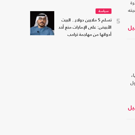
رة
يته
سياسة
5
تسلم 5 ملايين دولار.. البيت
يل
الأبيض: على الإمارات منع أحد
أدواتها من مهاجمة ترامب
،
ل
يل