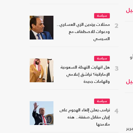
يل
سياسة
2
ممثلات يرتدين الزي العسكري..
ودعوات للاصطفاف مع
السيسي
و
سياسة
3
هل انهارت التهدئة السعودية
الإماراتية؟ تراشق إعلامي
يل
واتهامات جديدة
سياسة
4
ترامب يعلن إلغاء الهجوم على
إيران مقابل صفقة.. هذه
ملامحها
رير