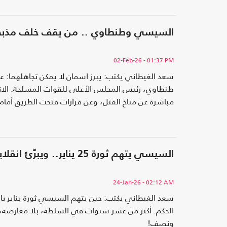
السيسي وطنطاوي .. من يقف خلف مذبحة
02-Feb-26
- 01:37 PM
سعد الغيطاني يكتب: يبرز اسمان لا يمكن تجاهلهما: عب
طنطاوي، رئيس المجلس الأعلى للقوات المسلحة. الاته
مباشرة عن مناخ القتل، وعن قرارات فتحت الطريق أمام 
السيسي يتهم ثورة 25 يناير.. ويبرّئ انقلابه: أكذوبة خراب مصر الكبرى
24-Jan-26
- 02:12 AM
سعد الغيطاني يكتب: حين يتهم السيسي ثورة يناير با
الحكم. أكثر من عشر سنوات في السلطة، بلا معارضة، بل
ونصف!