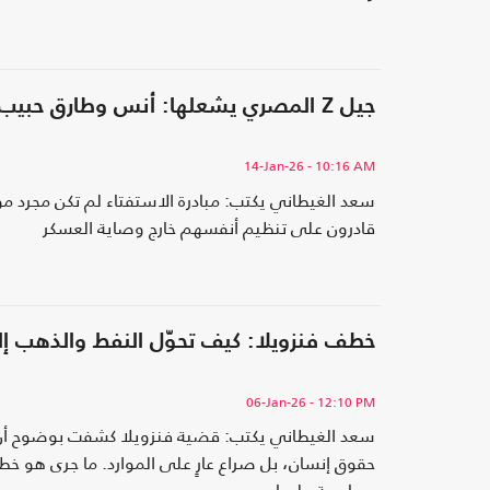
جيل Z المصري يشعلها: أنس وطارق حبيب يطلقان قرار العزل الشعبي.. والنظام يرد بالحجب والقمع
14-Jan-26
- 10:16 AM
سعد الغيطاني يكتب: مبادرة الاستفتاء لم تكن مجرد 
قادرون على تنظيم أنفسهم خارج وصاية العسكر
خطف فنزويلا: كيف تحوّل النفط والذهب إلى
06-Jan-26
- 12:10 PM
سعد الغيطاني يكتب: قضية فنزويلا كشفت بوضوح أن ال
حقوق إنسان، بل صراع عارٍ على الموارد. ما جرى هو خط