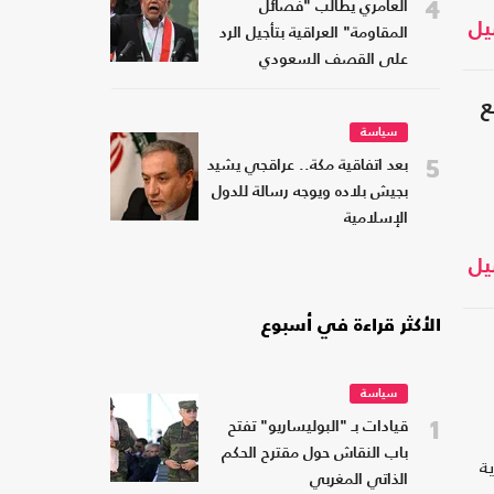
4
العامري يطالب "فصائل
يل
المقاومة" العراقية بتأجيل الرد
على القصف السعودي
سياسة
5
بعد اتفاقية مكة.. عراقجي يشيد
بجيش بلاده ويوجه رسالة للدول
الإسلامية
يل
الأكثر قراءة في أسبوع
سياسة
1
قيادات بـ "البوليساريو" تفتح
باب النقاش حول مقترح الحكم
ة
الذاتي المغربي