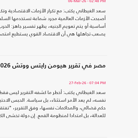
06-Mar-26
- 02:48 PM
سعد الغيطاني يكتب: مع تكرار الأزمات الاقتصادية وت
أصبحت الأزمات العالمية مجرد شماعة تستخدمها السلط
أساسية أو يتم تعويم الجنيه، يظهر تفسير جاهز: الحرب ال
يصعب تجاهلها هي أن الاقتصاد القوي يستطيع امتصاص
مصر في تقرير هيومن رايتس ووتش 2026: دولة الخوف التي بناها السيسي
27-Feb-26
- 07:04 PM
سعد الغيطاني يكتب: أخطر ما كشفه التقرير ليس فقط و
نفسه، لم يعد الأمر استثناء، بل سياسة. الحبس الاحتي
حكم قضائي، والمحاكمات نفسها، وفق التقرير، "تفتقر إل
للعدالة، بل امتدادا لمنظومة القمع. إن دولة تخشى ا