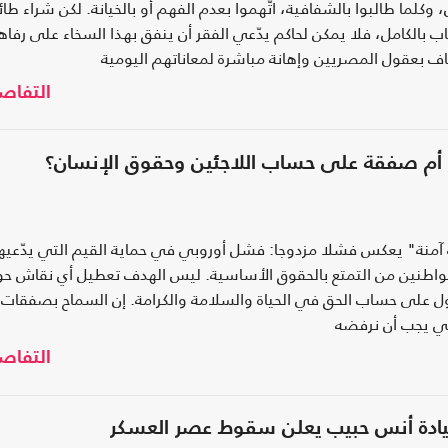
وكلما طالبوا بالشفافية، اتُّهموا بعدم الفهم أو بالخيانة. لكن شراء طائ
بالكامل، فلا يمكن لحاكم يدّعي الفقر أن ينفق بهذا السخاء على رفاه
ف بعقول المصريين وإهانة مباشرة لمعاناتهم اليومية
التفاص
ع أم صفقة على حساب اللاجئين وحقوق الإنسان؟
آمنة" يعكس فشلا مزدوجا: فشل أوروبي في حماية القيم التي يدّعيها
طنين من التمتع بالحقوق الأساسية. ليس الهدف تعطيل أي نقاش حو
لحلول على حساب الحق في الحياة والسلامة والكرامة. إن السماح بصفقات
قي يجب أن نرفضه
التفاص
يادة أنس حبيب يعلن سقوط عصر العسكر