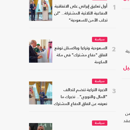
1
أول تعليق إيراني على الاتفاقية
الدفاعية الثلاثية المشتركة.. "لن
تجلب الأمن للسعودية"
سياسة
2
السعودية وتركيا وباكستان توقع
ية
اتفاق "دفاع مشترك" في مكة
المكرمة
يل
سياسة
3
الخبرة التركية تنضم لتحالف
"المال والنووي".. نخبرك ما
نعرفه عن اتفاق الدفاع المشترك
عن
عقد
سياسة