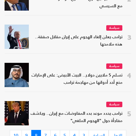
مع السيسي
سياسة
3
ترامب يعلن إلغاء الهجوم على إيران مقابل صفقة..
هذه ملامحها
سياسة
4
تسلم 5 ملايين دولار.. البيت الأبيض: على الإمارات
منع أحد أدواتها من مهاجمة ترامب
سياسة
5
ترامب يحدد موعد بدء المفاوضات مع إيران.. ويكشف
مفاجأة حول "الهجوم الملغي"
الاول
السابق
3
4
5
6
7
8
9
10