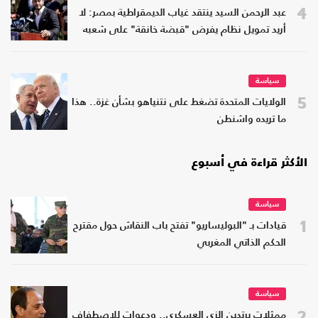
4
عبد الرحمن السيد ينتقد غياب الديمقراطية بمصر: لا
أريد تمويل نظام يفرض "قبضة خانقة" على شعبه
سياسة
5
الولايات المتحدة تضغط على نتنياهو بشأن غزة.. هذا
ما تريده واشنطن
الأكثر قراءة في أسبوع
سياسة
1
قيادات بـ "البوليساريو" تفتح باب النقاش حول مقترح
الحكم الذاتي المغربي
سياسة
2
ممثلات يرتدين الزي العسكري.. ودعوات للاصطفاف