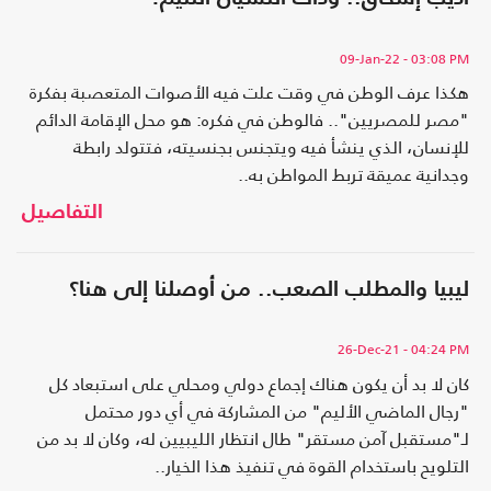
09-Jan-22
- 03:08 PM
هكذا عرف الوطن في وقت علت فيه الأصوات المتعصبة بفكرة
"مصر للمصريين".. فالوطن في فكره: هو محل الإقامة الدائم
للإنسان، الذي ينشأ فيه ويتجنس بجنسيته، فتتولد رابطة
وجدانية عميقة تربط المواطن به..
التفاصيل
ليبيا والمطلب الصعب.. من أوصلنا إلى هنا؟
26-Dec-21
- 04:24 PM
كان لا بد أن يكون هناك إجماع دولي ومحلي على استبعاد كل
"رجال الماضي الأليم" من المشاركة في أي دور محتمل
لـ"مستقبل آمن مستقر" طال انتظار الليبيين له، وكان لا بد من
التلويح باستخدام القوة في تنفيذ هذا الخيار..