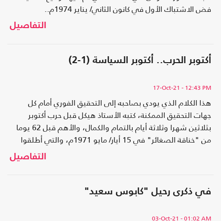
فض الاشتباك الأول في كانون الثاني/ يناير 1974م..
التفاصيل
أكتوبر الحرب.. أكتوبر السياسة (1-2)
17-Oct-21
- 12:43 PM
هذا الكلام الذي يودي بصاحبه إلى التحقيق الفوري أمام كل
جهات التحقيق الممكنة، كتبه الأستاذ هيكل قبل حرب أكتوبر
بثلاثين شهرا وثلاثة أيام بالتمام والكمال، والأهم قبل 62 يوما
من "خناقة الصغائر" في 15 أيار/ مايو 1971م، والتي أطلقوا
عليها بعدها ثورة التصحيح أو عزل مراكز القوى
التفاصيل
في ذكرى رحيل "كابوس سعيد"
03-Oct-21
- 01:02 AM