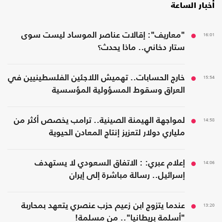
أخبار الساعة
16:01
"معاريف": إقالات عناصر الموساد ليست سوى
ستار دخاني.. ماذا يحدث؟
15:54
خارج الحسابات.. تهميش اللاجئين الفلسطينيين في
العراق وسقوط المسؤولية المؤسسية
14:58
لمواجهة الهيمنة الصينية.. ترامب يخصص أكثر من
ملياري دولار لتعزيز إنتاج المعادن الحيوية
14:06
إعلام عبري: : الاتفاق السعودي لا يستهدف
إسرائيل.. رسالة مباشرة إلى إيران
13:20
عندما يتزوج ابن زعيم حزب عنصري يتعهد بمحاربة
"أسلمة بريطانيا".. من مسلمة!