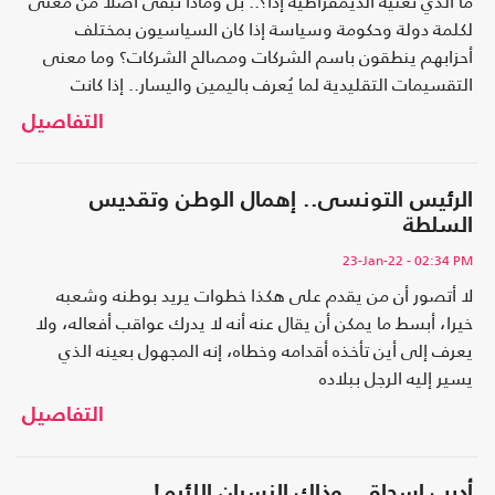
ما الذي تعنيه الديمقراطية إذا؟.. بل وماذا تبقى أصلا من معنى
لكلمة دولة وحكومة وسياسة إذا كان السياسيون بمختلف
أحزابهم ينطقون باسم الشركات ومصالح الشركات؟ وما معنى
التقسيمات التقليدية لما يُعرف باليمين واليسار.. إذا كانت
البرامج في أغلب -إن لم يكن كل- الأحوال هي برامج الشركات
التفاصيل
العملاقة؟
الرئيس التونسى.. إهمال الوطن وتقديس
السلطة
23-Jan-22
- 02:34 PM
لا أتصور أن من يقدم على هكذا خطوات يريد بوطنه وشعبه
خيرا، أبسط ما يمكن أن يقال عنه أنه لا يدرك عواقب أفعاله، ولا
يعرف إلى أين تأخذه أقدامه وخطاه، إنه المجهول بعينه الذي
يسير إليه الرجل ببلاده
التفاصيل
أديب إسحاق.. وذاك النسيان اللئيم!