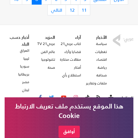
11
12
التالي
الأخبار
آراء
المزيد
أخبار حسب
سياسة
كتاب عربي21
عربي21 TV
البلد
العراق
تغطيات
قضايا وآراء
عالم الفن
ليبيا
اقتصاد
مقالات مختارة
تكنولوجيا
سوريا
رياضة
أفكار
صحة
بريطانيا
صحافة
استطلاع رأي
مصر
ملفات وتقارير
لبنان
تابعنا على
هذا الموقع يستخدم ملف تعريف الارتباط
Cookie
من نحن
اتصل بنا
شروط الاستخدام
أوافق