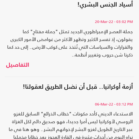
أسياد الجنس البشري!
20-Mar-22
- 03:02 PM
جملة العصر الإمبراطوري الجديد تمثل "جملة مفتاح" كما
يقولون، إذ تفسر الكثير وتظهر الأكثر من غوامض الأمور الكبرى
والقرارات والسياسات التي تُتخذ على كوكب الأرض.. إلى حد كما
ذكرنا شن حروب وتغيير أنظمة..
التفاصيل
أزمة أوكرانيا.. قبل أن نضل الطريق لعقولنا!
06-Mar-22
- 03:12 PM
الاستدعاء الديني كأحد مكونات "خطاب الذرائع" السابق للغزو
الروسي لأوكرانيا ليس أمرا جديدا، فهو صديق دائم لكل الغزاة
عبر التاريخ الطويل لغزو البشر لإخوانهم البشر.. وهو هنا في ما
نراه اليوم من أحداث مثيرة في القارة العجوز يعد خطابا مخمليا