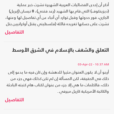
أذكر أن إحدى الفضائيات العربية الشهيرة نشرت خبر عملية
(ديزينكوف) التي قام بها الشهيد (رعد فتحي)، 8 نيسان (إبريل)
الجاري، فور حدوثها وقبل توارد أي أنباء عن أي تفاصيل لها وعنها،
نشرت على حسابها تغريده قائلة (فلسطيني يقتل أوكرانيين بتل
أبيب!!!!).. هكذا، عيني في عينك كما يقولون..
التفاصيل
التعلق والشغف بالإسلام في الشرق الأوسط
03-Apr-22
- 10:37 AM
أرجو أن لا يكون العنوان مثيرا للدهشة وإن كان فيه ما يدعو إلى
ذلك في الحقيقة، لكن المسألة إن لم تكن كذلك فهي جزء من
ذلك، فالكلمات ما هي إلا جزء من عنوان لكتاب هام كتبته الباحثة
والكاتبة الأمريكية كاريل ميرفي..
التفاصيل