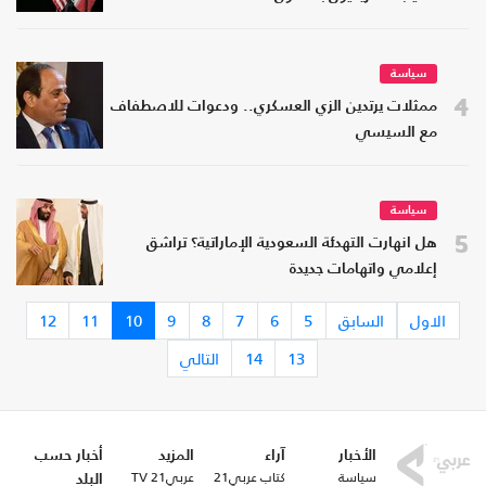
سياسة
4
ممثلات يرتدين الزي العسكري.. ودعوات للاصطفاف
مع السيسي
سياسة
5
هل انهارت التهدئة السعودية الإماراتية؟ تراشق
إعلامي واتهامات جديدة
الاول
السابق
5
6
7
8
9
10
11
12
13
14
التالي
الأخبار
آراء
المزيد
أخبار حسب
سياسة
كتاب عربي21
عربي21 TV
البلد