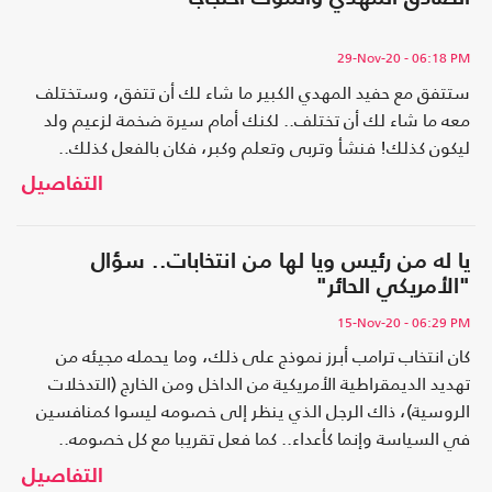
29-Nov-20
- 06:18 PM
ستتفق مع حفيد المهدي الكبير ما شاء لك أن تتفق، وستختلف
معه ما شاء لك أن تختلف.. لكنك أمام سيرة ضخمة لزعيم ولد
ليكون كذلك! فنشأ وتربى وتعلم وكبر، فكان بالفعل كذلك..
التفاصيل
يا له من رئيس ويا لها من انتخابات.. سؤال
"الأمريكي الحائر"
15-Nov-20
- 06:29 PM
كان انتخاب ترامب أبرز نموذج على ذلك، وما يحمله مجيئه من
تهديد الديمقراطية الأمريكية من الداخل ومن الخارج (التدخلات
الروسية)، ذاك الرجل الذي ينظر إلى خصومه ليسوا كمنافسين
في السياسة وإنما كأعداء.. كما فعل تقريبا مع كل خصومه..
التفاصيل