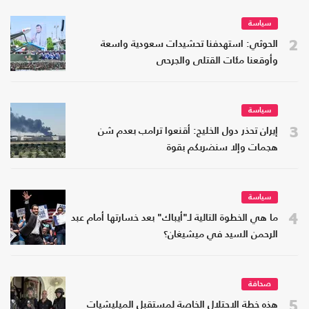
سياسة
2
الحوثي: استهدفنا تحشيدات سعودية واسعة
وأوقعنا مئات القتلى والجرحى
سياسة
3
إيران تحذر دول الخليج: أقنعوا ترامب بعدم شن
هجمات وإلا سنضربكم بقوة
سياسة
4
ما هي الخطوة التالية لـ"أيباك" بعد خسارتها أمام عبد
الرحمن السيد في ميشيغان؟
صحافة
5
هذه خطة الاحتلال الخاصة لمستقبل الميليشيات