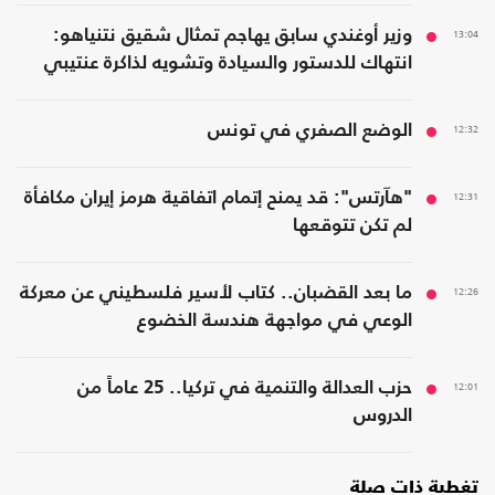
13:04
وزير أوغندي سابق يهاجم تمثال شقيق نتنياهو:
انتهاك للدستور والسيادة وتشويه لذاكرة عنتيبي
12:32
الوضع الصفري في تونس
12:31
"هآرتس": قد يمنح إتمام اتفاقية هرمز إيران مكافأة
لم تكن تتوقعها
12:26
ما بعد القضبان.. كتاب لأسير فلسطيني عن معركة
الوعي في مواجهة هندسة الخضوع
12:01
حزب العدالة والتنمية في تركيا.. 25 عاماً من
الدروس
تغطية ذات صلة