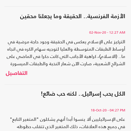
الأزمة الفرنسية.. الحقيقة وما يجعلنا محقين
02-Nov-20
- 12:27 AM
التركيز على الإسلام يعكس في الحقيقة وجود حاجة مرضية في
أوساط الطبقات المتوسطة والعليا لتوجيه سهام الكره في اتجاه
ما.. (الاسلام)، كراهية الأجانب التي كانت حكرا في الماضي على
الشرائح الشعبية، صارت الآن شعار النخبة والطبقات الميسورة
التي تبحث عن كبش فداء من خلال الإسلام.
التفاصيل
الكل يحب إسرائيل.. لكنه حب ضائع!
18-Oct-20
- 04:27 PM
على الإسرائيليين ألا ينسوا أبدا أنهم يشكلون "المتغير التابع"
في جميع هذه العلاقات، ذلك المتغير الذي تتقلب حظوظه